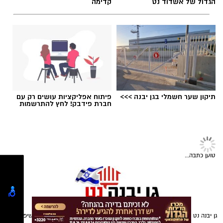
הגדול של אשדוד נט
קדימה
תיקון שער חשמלי בגן יבנה >>>
פיתוח אפליקציות עושים רק עם
חברת פידבק! לחץ להתרשמות
טוען כתבה...
במוזיאון מציינים כי הם מחפשים מועמד או מועמדת
בעלי "ראש מלא ברעיונות", שיצטרפו להובלת
הפעילות החינוכית והקהילתית של אחד ממוסדות
התרבות הבולטים בעיר.
גן יבנה נט - כלי התקשורת הפופלארי ביותר בגן יבנה שנהנה מעשרות אלפי חשיפות