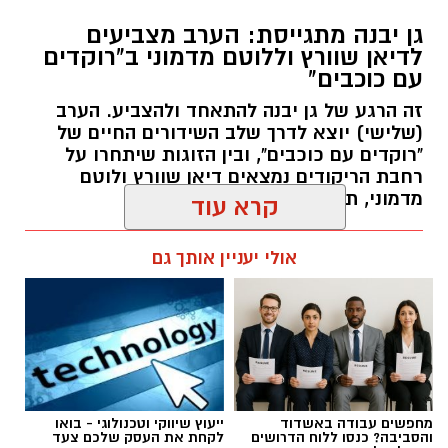
במסגרת התפקיד יידרש המועמד להוביל את תחום
החינוך וההדרכה במוזיאון, לנהל ולהוביל צוות
גן יבנה מתגייסת: הערב מצביעים
לדיאן שוורץ וללוטם מדמוני ב"רוקדים
מקצועי, לפתח תוכניות חינוכיות, ליצור אירועי תוכן
עם כוכבים"
ופרויקטים ייחודיים ולעבוד מול קהלים מגוונים, תוך
זה הרגע של גן יבנה להתאחד ולהצביע. הערב
חיבור בין עולם התרבות, החינוך והקהילה.
(שלישי) יוצא לדרך שלב השידורים החיים של
"רוקדים עם כוכבים", ובין הזוגות שיתחרו על
בין דרישות התפקיד:
רחבת הריקודים נמצאים דיאן שוורץ ולוטם
מדמוני, תושב גן יבנה.
קרא עוד
תואר אקדמי המוכר על ידי המועצה להשכלה
גבוהה.
אלדה נתנאל / 11:19 05.08.26
אולי יעניין אותך גם
ניסיון בפיתוח הדרכה ועמידה מול קהל.
ניסיון ויכולת בניהול והובלת צוות.
יכולת לפיתוח והפקת פרויקטים מיוחדים
ואירועי תוכן.
חשיבה עצמאית ורב־תחומית.
תגים:
לדיאן שוורץ וללוטם מדמוני
יחסי אנוש מצוינים, יוזמה ויצירתיות.
מחפשים עבודה באשדוד
ייעוץ שיווקי וטכנולוגי - בואו
והסביבה? כנסו ללוח הדרושים
לקחת את העסק שלכם צעד