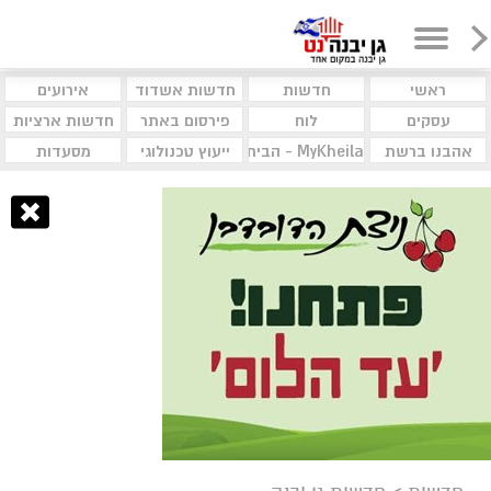
ראשי
חדשות
חדשות אשדוד
אירועים
עסקים
לוח
פירסום באתר
חדשות ארציות
אהבנו ברשת
MyKheila - הבית לעסקים וקהילות
ייעוץ טכנולוגי
מסעדות