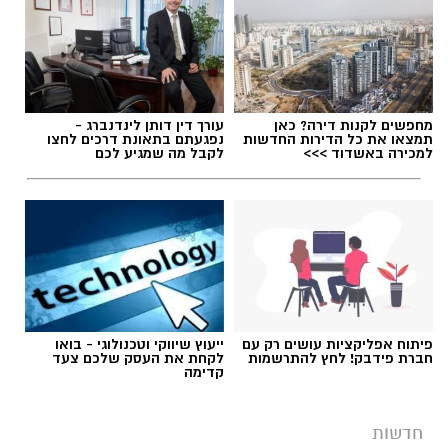
תגים:
דרושים
מחפשים לקנות דירה? כאן
עורך דין דותן לינדנברג -
תמצאו את כל הדירות החדשות
נפגעתם בתאונת דרכים לחצו
למכירה באשדוד >>>
לקבל מה שמגיע לכם
פיתוח אפליקציות עושים רק עם
ייעוץ שיווקי וטכנולוגי - בואו
חברת פידבק! לחץ להתרשמות
לקחת את העסק שלכם צעד
קדימה
גיוס
חדשות