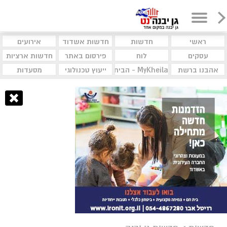
ראשי
חדשות
חדשות אשדוד
אירועים
עסקים
לוח
פירסום באתר
חדשות ארציות
אהבנו ברשת
MyKheila - הבית לעסקים וקהילות
ייעוץ טכנולוגי
מסעדות