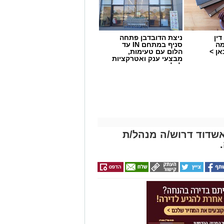
ין
ניצת הדובדבן פתחה
מה
סניף במתחם IN עד
ן >
הלום עם טעימות,
מבצעי ענק ואטרקציות
לכל המשפחה
שדוד דרוש/ה מנהל/ת