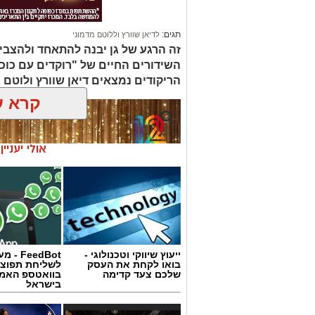
לפרטים המלאים ולהגשת מועמדות ניתן
החברה העירונית:
תגים:
לדיאן שוורץ וללוטם מדמוני
להגשת מועמדות
זה הרגע של גן יבנה להתאחד ולהצביע
השידורים החיים של "רוקדים עם כוכב
יש לכם מידע חשוב שטרם נחשף? צילו
הריקודים נמצאים דיאן שוורץ ולוטם מ
בכתבה? נשמח שתשתפו אותנו
קרא ע
‏כדי לעקוב אחרי הערוץ גן יבנה נט ב-WhatsApp לחצו כאן
אולי יעניי
ייעוץ שיווקי וטכנולוגי -
FeedBot 
בואו לקחת את העסק
לשליחת תפוצ
שלכם צעד קדימה
בוואטספ האמי
בישראל