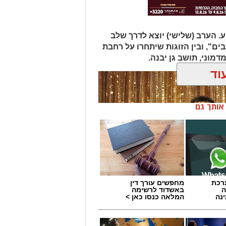
 להיכנס לעמוד הדרושים של
. הערב (שלישי) יוצא לדרך שלב
ים", ובין הזוגות שיתחרו על רחבת
מים מאירוע חדשותי? מצאתם טעות
דמוני, תושב גן יבנה.
וד
ן אותך גם
- מערכת
מחפשים עורך דין
ה
באשדוד לרשימה
נה
המלאה כנסו כאן >