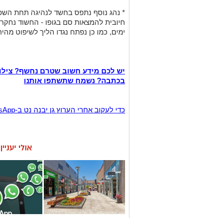
* נהג נוסף נתפס בחשד לנהיגה תחת השפע
ימים, כמו כן נפתח נגדו הליך לשיפוט מהיר
יש לכם מידע חשוב שטרם נחשף? צילו
בכתבה? נשמח שתשתפו אותנו
‏כדי לעקוב אחרי הערוץ גן יבנה נט ב-WhatsApp לחצו כאן
אולי יעניי