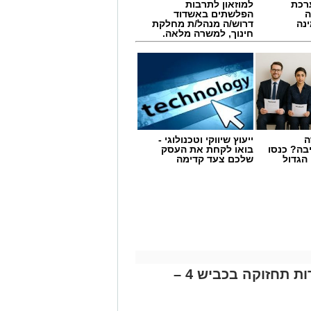
- מערכת
למוזאון לתרבות
ה
הפלשתים באשדוד
נה
דרוש/ה מנהל/ת מחלקת
חינוך, למשרה מלאה.
ה
ייעוץ שיווקי וטכנולוגי -
בה? כנסו
בואו לקחת את העסק
הגדול
שלכם צעד קדימה
נתיבי ישראל מודיעה על עבודות תחזוקה בכביש 4 –