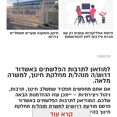
עבודות בכביש
פיתוח אפליקציות עושים רק עם
תיקון והתקנה שערים חשמליים
חברת פידבק! לחץ להתרשמות
בדרום
העבודות יבוצעו לצורך חידוש סימוני הדרך והתקנת
עיני חתול במחלף אשדוד צפון. בימים ראשון ושני,
חדשות
9-10.8.2026, בין השעות 23:00 ועד 05:00 בבוקר
למחרת. העבודות יימשכו שני לילות.
למוזאון לתרבות הפלשתים באשדוד
דרוש/ה מנהל/ת מחלקת חינוך, למשרה
הסדרי התנועה:
מלאה.
תבוצע חסימה הרמטית של רמפות הכניסה ממחלף
אם אתם מחפשים תפקיד שמשלב חינוך, תרבות,
אשדוד צפון לכביש 4 לכיוון דרום. לנוסעים לכיוון
ניהול ויצירתיות – ייתכן שזו ההזדמנות הבאה
דרום מומלץ להמשיך דרך מחלף יבנה ולהצטרף
שלכם. המוזיאון לתרבות הפלשתים באשדוד
משם לכביש 4.
פרסם מודעת דרושים למשרת מנהל/ת מחלקת
חינוך בהיקף של משרה מלאה.