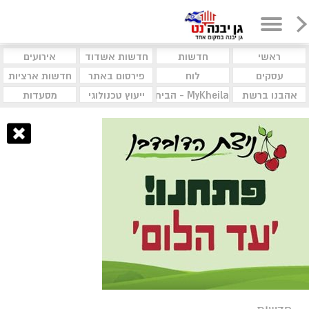
ראשי
חדשות
חדשות אשדוד
אירועים
עסקים
לוח
פירסום באתר
חדשות ארציות
אהבנו ברשת
MyKheila - הבית לעסקים וקהילות
ייעוץ טכנולוגי
מסעדות