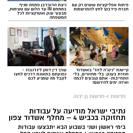
פיתוח אפליקציות עושים רק עם
ניצת הדובדבן פתחה סניף
חברת פידבק! לחץ להתרשמות
במתחם IN עד הלום עם טעימות,
מבצעי ענק ואטרקציות לכל
המשפחה
קייטנת "נינג'ה לזוז" באשדוד
עורך דין דותן לינדנברג -
חוזרת בענק: בלי מחזורים, בלי
נפגעתם בתאונת דרכים לחצו
התחייבות- אתם קובעים לכמה
לקבל מה שמגיע לכם
ואיזה ימים להירשם!
חדשות
>
חדשות גן יבנה
נתיבי ישראל מודיעה על עבודות
תחזוקה בכביש 4 – מחלף אשדוד צפון
בימי ראשון ושני בשבוע הבא יתבצעו עבודות