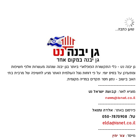
פרסום עסק באשדוד עם חשיפה
פיתוח אפליקציות עושים רק עם
של מאות אלפים
חברת פידבק! לחץ להתרשמות
גיוס
במסגרת התפקיד יידרש המועמד להוביל את תחום
טוען כתבה...
החינוך וההדרכה במוזיאון, לנהל ולהוביל צוות
מקצועי, לפתח תוכניות חינוכיות, ליצור אירועי תוכן
ופרויקטים ייחודיים ולעבוד מול קהלים מגוונים, תוך
חיבור בין עולם התרבות, החינוך והקהילה.
גן יבנה נט - כלי התקשורת הפופלארי ביותר בגן יבנה שנהנה מעשרות אלפי חשיפות
בין דרישות התפקיד:
ומתעדכן על בסיס יומי. על פי דוחות גוגל העולמית האתר מגיע לחשיפה של מרבית בתי
האב בישוב - נתון חסר תקדים במדיה מקומית.
------------------------
תואר אקדמי המוכר על ידי המועצה להשכלה
קבוצת ישראל נט
מוציא לאור:
news@isnet.co.il
גבוהה.
------------------------
ניסיון בפיתוח הדרכה ועמידה מול קהל.
אלדה נתנאל
פירסום באתר:
ניסיון ויכולת בניהול והובלת צוות.
טל: 050-7870908
elda@isnet.co.il
יכולת לפיתוח והפקת פרויקטים מיוחדים