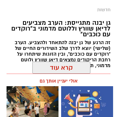
גיוס
חדשות
במסגרת התפקיד יידרש המועמד להוביל את תחום
החינוך וההדרכה במוזיאון, לנהל ולהוביל צוות
גן יבנה מתגייסת: הערב מצביעים
לדיאן שוורץ וללוטם מדמוני ב"רוקדים
מקצועי, לפתח תוכניות חינוכיות, ליצור אירועי תוכן
עם כוכבים"
ופרויקטים ייחודיים ולעבוד מול קהלים מגוונים, תוך
זה הרגע של גן יבנה להתאחד ולהצביע. הערב
חיבור בין עולם התרבות, החינוך והקהילה.
(שלישי) יוצא לדרך שלב השידורים החיים של
"רוקדים עם כוכבים", ובין הזוגות שיתחרו על
בין דרישות התפקיד:
רחבת הריקודים נמצאים דיאן שוורץ ולוטם
מדמוני, תושב גן יבנה.
תואר אקדמי המוכר על ידי המועצה להשכלה
גבוהה.
אלדה נתנאל / 11:19 05.08.26
קרא עוד
ניסיון בפיתוח הדרכה ועמידה מול קהל.
ניסיון ויכולת בניהול והובלת צוות.
אולי יעניין אותך גם
יכולת לפיתוח והפקת פרויקטים מיוחדים
ואירועי תוכן.
חשיבה עצמאית ורב־תחומית.