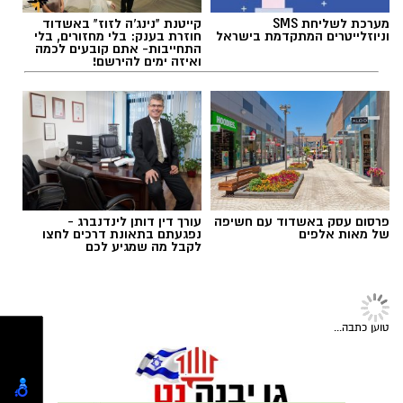
תגים:
לדיאן שוורץ וללוטם מדמוני
יחסי אנוש מצוינים, יוזמה ויצירתיות.
מערכת לשליחת SMS
קייטנת "נינג'ה לזוז" באשדוד
וניוזלייטרים המתקדמת בישראל
חוזרת בענק: בלי מחזורים, בלי
התחייבות- אתם קובעים לכמה
ואיזה ימים להירשם!
פרסום עסק באשדוד עם חשיפה
עורך דין דותן לינדנברג -
של מאות אלפים
נפגעתם בתאונת דרכים לחצו
לקבל מה שמגיע לכם
במוזיאון מציינים כי הם מחפשים מועמד או מועמדת
בעלי "ראש מלא ברעיונות", שיצטרפו להובלת
הפעילות החינוכית והקהילתית של אחד ממוסדות
טוען כתבה...
התרבות הבולטים בעיר.