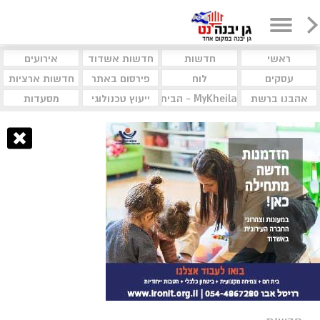
ראשי
חדשות
חדשות אשדוד
אירועים
עסקים
לוח
פירסום באתר
חדשות ארציות
אהבנו ברשת
MyKheila - הבית לעסקים וקהילות
ייעוץ טכנולוגי
מסעדות