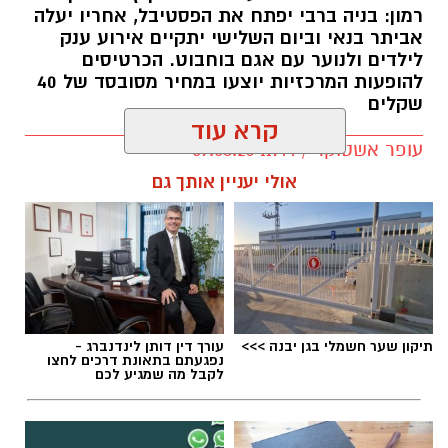
רמון: בניה ברבי יפתח את הפסטיבל, אחריו יעלה
אביתר בנאי וביום השלישי יתקיים אירוע ענק
לילדים ולנוער עם אגם בוחבוט. הכרטיסים
להופעות המרכזיות יוצעו במחיר מסובסד של 40
שקלים
קרא עוד
עופר אשטוקר / 11:44 09.08.26
אולי יעניין אותך גם
תגים:
פסטיבל אתנחתא גן יבנה
תיקון שער חשמלי בגן יבנה >>>
עורך דין דותן לינדנברג -
פסטיבל 'אתנחתא' חוזר בגדול בגן יבנה רגע לפני
נפגעתם בתאונת דרכים לחצו
שהקיץ נגמר ויכלול שלושה ימים של הופעות
לקבל מה שמגיע לכם
וחגיגות במחירים מסובסדים לתושבי גן יבנה.