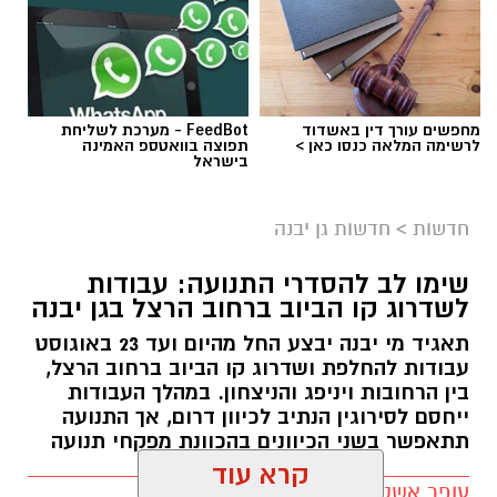
.
הפסטיבל, שמהווה את אירוע סגירת הקיץ ביישוב,
יתקיים השנה במשך 3 ימים, 24 – 26.8.2026 בפארק
ע"ש רונה רמון בגן יבנה.
מחפשים עורך דין באשדוד
FeedBot - מערכת לשליחת
לרשימה המלאה כנסו כאן >
תפוצה בוואטספ האמינה
בישראל
חדשות
>
חדשות גן יבנה
שימו לב להסדרי התנועה: עבודות
לשדרוג קו הביוב ברחוב הרצל בגן יבנה
תאגיד מי יבנה יבצע החל מהיום ועד 23 באוגוסט
עבודות להחלפת ושדרוג קו הביוב ברחוב הרצל,
בין הרחובות ויניפג והניצחון. במהלך העבודות
ייחסם לסירוגין הנתיב לכיוון דרום, אך התנועה
תתאפשר בשני הכיוונים בהכוונת מפקחי תנועה
עופר אשטוקר / 10:54 09.08.26