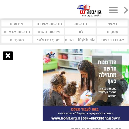
ראשי
חדשות
חדשות אשדוד
אירועים
עסקים
לוח
פירסום באתר
חדשות ארציות
אהבנו ברשת
MyKheila - הבית לעסקים וקהילות
ייעוץ טכנולוגי
מסעדות