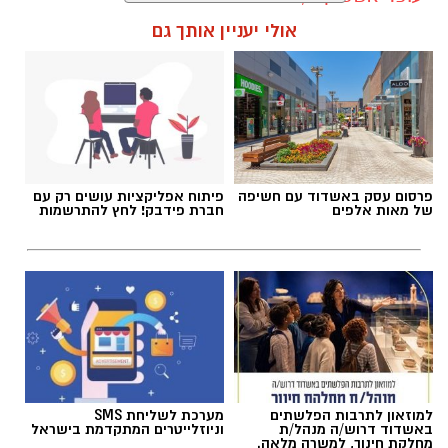
קרא עוד
אולי יעניין אותך גם
תגים:
עבודות ברחוב הרצל בגן יבנה
פרסום עסק באשדוד עם חשיפה
פיתוח אפליקציות עושים רק עם
מועצה מקומית גן יבנה
של מאות אלפים
חברת פידבק! לחץ להתרשמות
ביום שני (24.8) תתקיים הופעתו של בניה ברבי
במסגרת בימות פיס בשעה 21:00, ביום שלישי
(25.8) תתקיים הופעתו של אביתר בנאי גם היא
בשעה 21:00 כאשר פתיחת השערים תתקיים החל
מהשעה 20:00.