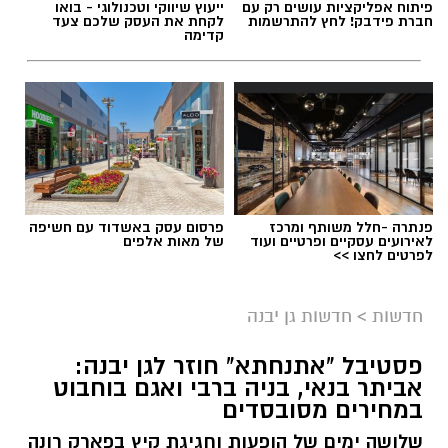
פיתוח אפליקציות עושים רק עם
ייעוץ שיווקי וטכנולוגי - בואו
חברת פידבק! לחץ להתרשמות
לקחת את העסק שלכם צעד
קדימה
פנתרה -חלל משותף ומרכז
פרסום עסק באשדוד עם חשיפה
לאירועים עסקיים ופרטיים ועוד
של מאות אלפים
לפרטים לחצו >>
חדשות
>
חדשות גן יבנה
פסטיבל "אתנחתא" חוזר לגן יבנה:
אביתר בנאי, בניה ברבי ואגם בוחבוט
במחירים מסובסדים
שלושה ימים של הופעות וחגיגת קיץ בפארק רונה