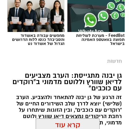
FeedBot - מערכת לשליחת
מחפשים עבודה באשדוד
תפוצה בוואטספ האמינה
והסביבה? כנסו ללוח הדרושים
בישראל
הגדול של אשדוד נט
גיוס
חדשות
במסגרת התפקיד יידרש המועמד להוביל את תחום
החינוך וההדרכה במוזיאון, לנהל ולהוביל צוות
גן יבנה מתגייסת: הערב מצביעים
לדיאן שוורץ וללוטם מדמוני ב"רוקדים
מקצועי, לפתח תוכניות חינוכיות, ליצור אירועי תוכן
עם כוכבים"
ופרויקטים ייחודיים ולעבוד מול קהלים מגוונים, תוך
זה הרגע של גן יבנה להתאחד ולהצביע. הערב
חיבור בין עולם התרבות, החינוך והקהילה.
(שלישי) יוצא לדרך שלב השידורים החיים של
"רוקדים עם כוכבים", ובין הזוגות שיתחרו על
בין דרישות התפקיד:
רחבת הריקודים נמצאים דיאן שוורץ ולוטם
מדמוני, תושב גן יבנה.
תואר אקדמי המוכר על ידי המועצה להשכלה