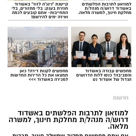
למוזאון לתרבות הפלשתים
קייטנת "נינג'ה לזוז" באשדוד
באשדוד דרוש/ה מנהל/ת
חוזרת בענק: בלי מחזורים, בלי
מחלקת חינוך, למשרה מלאה.
התחייבות- אתם קובעים לכמה
ואיזה ימים להירשם!
מחפשים עבודה באשדוד
מחפשים לקנות דירה? כאן
והסביבה? כנסו ללוח הדרושים
תמצאו את כל הדירות החדשות
הגדול של אשדוד נט
למכירה באשדוד >>>
חדשות
למוזאון לתרבות הפלשתים באשדוד
דרוש/ה מנהל/ת מחלקת חינוך, למשרה
מלאה.
אם אתם מחפשים תפקיד שמשלב חינוך, תרבות,