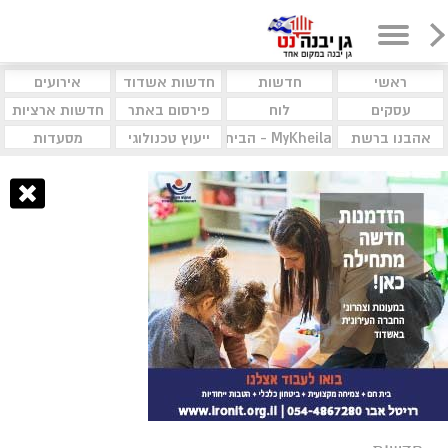
ראשי
חדשות
חדשות אשדוד
אירועים
עסקים
לוח
פירסום באתר
חדשות ארציות
אהבנו ברשת
MyKheila - הבית לעסקים וקהילות
ייעוץ טכנולוגי
מסעדות