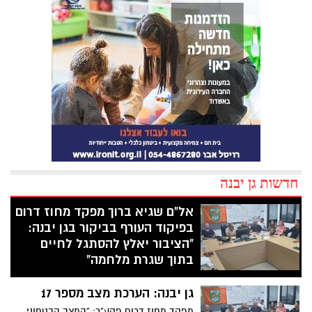
חדשות גן יבנה
אל"ם שגיא ברוך מפקד מחוז דרום
בפיקוד העורף בביקור בגן יבנה:
"הציבור יאלץ להסתגל לחיים
בתוך שגרת מלחמה"
"הציבור יידרש להסתגל לשגרת מלחמה בת
גן יבנה: הערכת מצב מספר 17
מספר חודשים. אנחנו בעיצומה של מלחמה
שצפויה להימשך מספר חודשים. הציבור יאלץ
מפקד מחוז דרום פקע"ר: "המצב הבטחוני