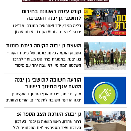
קורס עזרה ראשונה בחירום
לתושבי גן יבנה והסביבה
דליה מגידי, יו"ר ואחראית מתנדבי מד"א גן
יבנה: "ידע זה כוח!!! מגן דוד אדום ארגון
ההצלה הלאומי של ישראל מזמין אתכם
קהילה יקרה, ללמוד עזרה ראשונה לשעת
מועצת גן יבנה הקימה כיתת כוננות
חרום, מוזמנים להירשם" לפרטים נוספים>>>
השבוע הוקמה כיתת כוננות של פיקוד העורף
בגן יבנה, במסגרת פרוייקט משותף למרכז
השלטון המקומי ולמועצה יחד עם פיקוד
העורף. בהמשך יצטרפו משתתפים נוספים
שעומדים בקריטריונים
הודעה חשובה לתושבי גן יבנה
מטעם אגף החינוך ביישוב
מוקדם יותר, פרסם אגף החינוך במועצת גן
יבנה הודעה חשובה לתלמידים, הורים וצוותים
חינוכיים ביישוב
גן יבנה: הערכת מצב מספר 14
דרור אהרון, ראש מועצת גן יבנה, בעדכון
הערכת מצב מספר 14: "אנו מתכוננים לכל