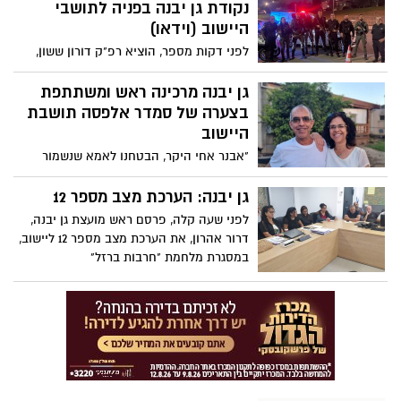
שהחמאס פשט על עוטף עזה, ועל המלחמה
נקודת גן יבנה בפניה לתושבי
בצפון ובדרום. "עת צרה היא ליעקב וממנה
היישוב (וידאו)
יוושע"
לפני דקות מספר, הוציא רפ"ק דורון ששון,
מפקד משטרה נקודת גן יבנה, סרטון בפנייה
לתושבי היישוב ומבקש לעדכן: "אנחנו פרוסים
גן יבנה מרכינה ראש ומשתתפת
בשטח 24/7, בניידות משטרה, בשיתוף פעולה
בצערה של סמדר אלפסה תושבת
מלא עם הרשות ועם פיקוד העורף"
היישוב
"אבנר אחי היקר, הבטחנו לאמא שנשמור
אחד על השנייה. ביום שבת 7.10 ההסכם הזה
הופר. הלב שלי שבור לרסיסים. לפחות
גן יבנה: הערכת מצב מספר 12
הספקתי לכתוב שאנחנו אוהבים אותכם.
לפני שעה קלה, פרסם ראש מועצת גן יבנה,
עכשיו תבטיח לשמור עליי מלמעלה 💔" כך
דרור אהרון, את הערכת מצב מספר 12 ליישוב,
כתבה סמדר אלפסה, תושבת גן יבנה, לאחיה
במסגרת מלחמת "חרבות ברזל"
אבנר ז"ל