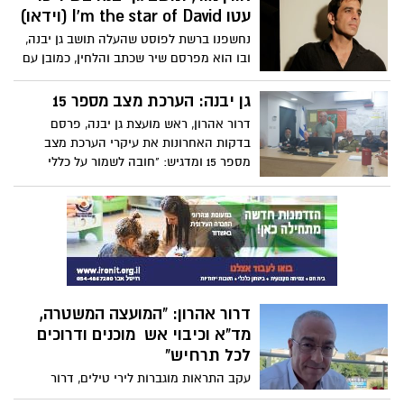
מבוטלות. הוראות פיקוד העורף בתוקף עד
עטו I'm the star of David (וידאו)
יום שני (30.10) בשעה 17:00
נחשפנו ברשת לפוסט שהעלה תושב גן יבנה,
ובו הוא מפרסם שיר שכתב והלחין, כמובן עם
המון שיתופי פעולה, על המצב בו אנו
נמצאים. אורן מספר: "את השיר I’m the star
גן יבנה: הערכת מצב מספר 15
of David התחלתי לכתוב בשבעה באוקטובר
דרור אהרון, ראש מועצת גן יבנה, פרסם
ברגע שהבנתי את גודל האסון ואת מספר
בדקות האחרונות את עיקרי הערכת מצב
החטופים הישראלים האזרחים והחיילים"
מספר 15 ומדגיש: "חובה לשמור על כללי
ההתגוננות של פיקוד העורף, חל איסור מוחלט
להגיע לאזורי נפילה, מחשש לחיי מתקהלים
והפרעה לתפקוד כוחות הביטחון וההצלה"
דרור אהרון: "המועצה המשטרה,
מד"א וכיבוי אש מוכנים ודרוכים
לכל תרחיש"
עקב התראות מוגברות לירי טילים, דרור
אהרון, ראש מועצת גן יבנה מפרסם הודעה