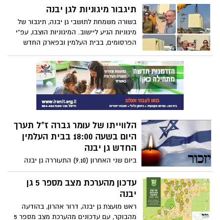
קשר, ונעדרות. אחת מהן היתה שרון רפאי.
תיגבור מיגוניות לגן יבנה
הבוקר, שישה ימים אחרי, התבשרנו, כי
בשורה משמחת לתושבי גן יבנה, תיגבור של
משפחתה של שרון קיבלה הודעה, על מציאת
מיגוניות הגיע ליישוב. המיגוניות הוצבו, עפ"י
גופתה. בתוך כך נמסר לנו, כי אחיה של שרון
הפרסומים, בבית העלמין ובפארק החדש
ז"ל, אלי רפאי, נעדר אף הוא, לאחר שיצא
שבשכונת שיר השירים.
לחפש את שרון בשבת בבוקר, ונותק עימו
הקשר.
הלווייתו של עומר גברה ז"ל תערך
היום בשעה 18:00 בבית העלמין
החדש גן יבנה
ביום שני האחרון (9.10) התעוררה גן יבנה
לבשורה קשה, בה התבשרו תושבי היישוב על
נפילתו של עומר גברה, בנו של קב"ט היישוב,
עדכון מהערכת מצב מספר 5 גן
אמיר גברה. רק היום הותר לפרסום, ושירות
יבנה
בטחון כללי, פרסם כי עומר נפל בעת מילוי
ראש מועצת גן יבנה, דרור אהרון, בהודעה
תפקידו, במהלך לחימה מול חוליות מחבלים
מהבוקר, עם עדכונים מהערכת מצב מספר 5