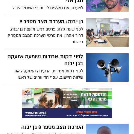
הבן אלי
לצערנו, אנו נאלצים לדווח כי השכול היכה
פעמיים בבית משפחת רפאי. בדקות
האחרונות, הובא לידיעתנו כי, משפחת רפאי
גן יבנה: הערכת מצב מספר 9
קיבלה בשורה מרה, זו הפעם השניה השבוע,
לפני שעה קלה, פרסם ראש מועצת גן יבנה,
וגם אלי בנם כבר אינו בין החיים.
דרור אהרון, את פרטי הערכת המצב מספר 9
ביישוב
לפני דקות אחדות נשמעה אזעקה
בגן יבנה
לפני דקות אחדות, הרעידה האזעקה את
שלוות היישוב. עפ"י הדיווחים של ראש
המועצה, דרור אהרון, ודוברות מד"א, אין
נפילות ונפגעים באזור
הערכת מצב מספר 8 גן יבנה