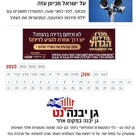
על ישראל מכיוון עזה
הבוקר, לפני כחצי שעה, התעוררו תושבים עם
יללת סירנות האזעקה, המבשרות את הצורך
להיכנס לממ"ד. עד כה, עפ"י הדיווחים, נורו
עשרות רבות של רקטות והמתקפה הינה
כוללת ומתוכננת לכיוון שטחים נרחבים
בישראל. גם ברגעים אלה, ממשיכה המתקפה,
מערכת כיפת ברזל פעולת ללא הפסקה,
ונדמה כי תפסה את מערכת הבטחון, לא
מוכנה. דיווחים על נפילות באשקלון, ביבנה,
2023
2024
2025
2026
ומדווח על פצועים
אוק
דצמ
נוב
ספט
אוג
יול
יונ
מאי
אפר
מרץ
פבר
ינו
1
2
3
4
5
6
7
8
9
10
11
12
13
14
15
16
17
18
19
20
21
22
23
24
25
26
27
28
29
30
31
גן יבנה נט - כלי התקשורת הפופלארי ביותר בגן יבנה שנהנה מעשרות אלפי חשיפות
ומתעדכן על בסיס יומי. על פי דוחות גוגל העולמית האתר מגיע לחשיפה של מרבית בתי