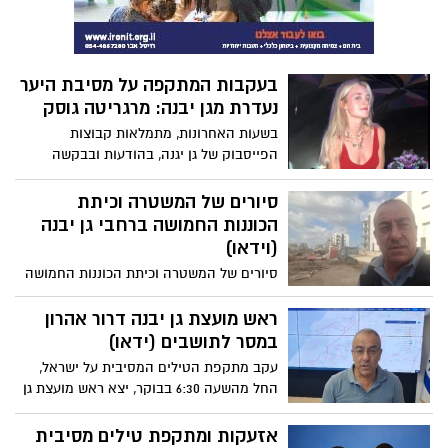
בעקבות המתקפה על מסיבת היער
נעדרת מגן יבנה: מרגריטה גוסק
בשעות האחרונות, מתמלאות קבוצות
הפייסבוק של גן יגנה, בהודעות ובבקשה
לאתר את תושבת היישוב, מרגריטה גוסק.
מרגריטה גוסק, תושבת גן יבנה, ובן זוגה סיימון
סיורים של המשטרה וכיתת
ויגדרגאוז מראשון לציון, מוגדרים מנותקי קשר,
הכוננות החמושה ברחבי גן יבנה
מאז שעות הבוקר. השניים חגגו במסיבת היער
(וידאו)
בה מצאו רבים את עצמם מותקפים בידי בני
סיורים של המשטרה וכיתת הכוננות החמושה
עוולה. כל היודע מקום הימצאם מוזמן להודיע
ברחבי הישוב. דרור אהרון בעדכון מהדקות
למערכת גן יבנה נט
האחרונות, ומבטיח להמשיך ולעדכן את
ראש מועצת גן יבנה דרור אהרון
התושבים בכל התפתחות>>>
במסר לתושבים (ידאו)
עקב מתקפת הטילים המסיבית על ישראל,
החל מהשעה 6:30 בבוקר, יצא ראש מועצת גן
יבנה, דרור אהרון, במסר לתושבי היישוב
(וידאו)
אזעקות ומתקפת טילים מסיבית