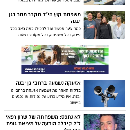
מצב מספר 10, שהתקיימה היום בבוקר
עם משפחה שלמה, הורים ושלושת ילדיהם,
שנרצחו בעודם חבוקים, בדם קר בידי בני
משפחת קוץ הי"ד תקבר מחר בגן
עוולה
יבנה
כמה צער אפשר עוד להכיל? כמה כאב בכל
פינה, בכל משפחה, בכל מקום? בשעה
האחרונה, התבשרנו כי תושבי גן יבנה, פולט
ויהודה לוי, יקברו מחר את משפחת קוץ: בתם,
חתנם, ו 3 נכדיהם, שנרצחו בביתם בכפר עזה
אזעקה נשמעה ברחבי גן יבנה
בדקות האחרונות נשמעה אזעקה ברחבי גן
יבנה. אין מידע כרגע על נפילות או נפגעים
ביישוב
לא נתפס: משפחתה של שרון רפאי
ז"ל קיבלה הודעה על מציאת גופת