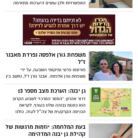
האפשרויות ולכן עושים היערכות מתאימה
למקרה של הסלמה"
משפחת גורן אלפסה נפרדת מאבנר
ז"ל
פורסמו פרטי ומיקומי השבעה, על ידי
משפחת גורן אלפסה. אבנר גורן ז"ל, נחשב בין
חטופי קיבוץ ניר עוז, עד לפני מספר ימים,
בהם קיבלה המשפחה הודעה על זיהוי גופתו
גן יבנה: הערכת מצב מספר 13
דרור אהרון: "המסר המרכזי לשבוע הקרוב
הוא כוננות גבוהה שלנו בעורף, לקראת
הכניסה הקרקעית של צה״ל לעזה. כולנו
דרוכים ובכוננות הגבוהה ביותר למקרה של
מפנה. אתם מתבקשים להיות עירניים,
בעת המלחמה: יוזמות מרגשות של
להתנהל במרחב הציבורי רק למען מטרות
קהילת גן יבנה המדהימה
חיוניות ולהמשיך להקפיד על כללי ההתגוננות