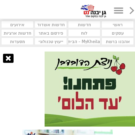
ראשי
חדשות
חדשות אשדוד
אירועים
עסקים
לוח
פירסום באתר
חדשות ארציות
אהבנו ברשת
MyKheila - הבית לעסקים וקהילות
ייעוץ טכנולוגי
מסעדות