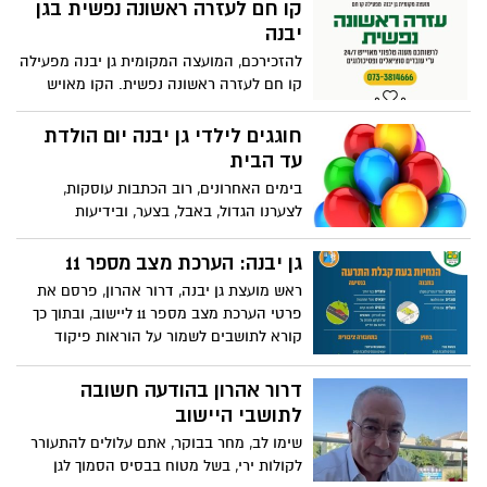
קו חם לעזרה ראשונה נפשית בגן
יבנה
להזכירכם, המועצה המקומית גן יבנה מפעילה
קו חם לעזרה ראשונה נפשית. הקו מאויש
24/7 ע"י עובדים סוצייאלים ופסיכולוגים
ומספרו: 0733814666
חוגגים לילדי גן יבנה יום הולדת
עד הבית
בימים האחרונים, רוב הכתבות עוסקות,
לצערנו הגדול, באבל, בצער, ובידיעות
יישוביות, בטחוניות, צבאיות ומדיניות. גם
למערכת קשה מאוד עם הדיווחים. ראינו
גן יבנה: הערכת מצב מספר 11
ברשת פוסט על צוות מחלקת הנוער של גן
ראש מועצת גן יבנה, דרור אהרון, פרסם את
יבנה, שהחליט, בנוסף לכל היוזמות
פרטי הערכת מצב מספר 11 ליישוב, ובתוך כך
המדהימות ביישוב, לעשות משהו טוב אישי
קורא לתושבים לשמור על הוראות פיקוד
ומשמח לילדי גן יבנה, ואולי להעלות לכם לרגע
העורף
חיוך>>>
דרור אהרון בהודעה חשובה
לתושבי היישוב
שימו לב, מחר בבוקר, אתם עלולים להתעורר
לקולות ירי, בשל מטוח בבסיס הסמוך לגן