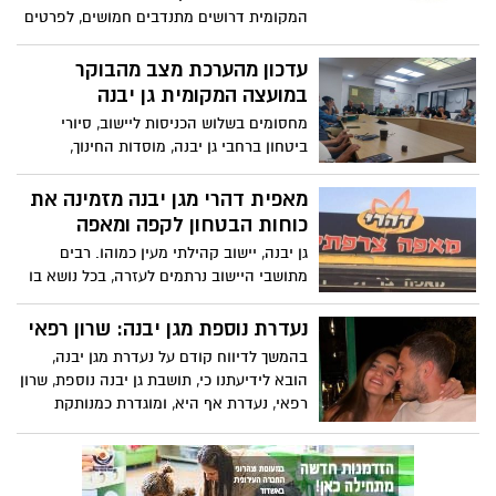
המקומית דרושים מתנדבים חמושים, לפרטים
נוספים>>>>
עדכון מהערכת מצב מהבוקר
במועצה המקומית גן יבנה
מחסומים בשלוש הכניסות ליישוב, סיורי
ביטחון ברחבי גן יבנה, מוסדות החינוך,
המתנ"ס ומשרדי המועצה יוותרו סגורים, ומתן
סיוע לאוכלוסיות השונות, בגן יבנה. ראש
מאפית דהרי מגן יבנה מזמינה את
מועצת גן יבנה, דרור אהרון, מעדכן את
כוחות הבטחון לקפה ומאפה
המסקנות שהושגו לאחר הערכת המצב
גן יבנה, יישוב קהילתי מעין כמוהו. רבים
שבוצעה הבוקר>>>
מתושבי היישוב נרתמים לעזרה, בכל נושא בו
יכולים לעזור ולהתנדב, מחמם את הלב. גם
מאפיית דהרי מגן יבנה, מזמינה את אנשי
נעדרת נוספת מגן יבנה: שרון רפאי
כוחות הביטחון לעבור ולקחת קפה ומאפה
בהמשך לדיווח קודם על נעדרת מגן יבנה,
בחינם
הובא לידיעתנו כי, תושבת גן יבנה נוספת, שרון
רפאי, נעדרת אף היא, ומוגדרת כמנותקת
קשר. שרון ובן זוגה, שחר מנצור, חגגו במסיבה
בנואה ברעים, ואבד כל קשר עימם