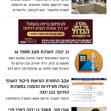
להסתגל לחיים בתוך שגרת מלחמה". כך פתח
עשוי להימשך מספר חודשים. יש להסתגל
אל"ם שגיא ברוך מפקד מחוז דרום בפיקוד
לשגרת מלחמה". נכון להבוקר, הלימודים
העורף, בביקור התרשמות מתפקוד המועצה
בבתיה"ס בגן יבנה ימשיכו להתקיים במתכונת
המקומית גן יבנה שהתקיים אמש
הפגה מדורגת וגני הילדים ימשיכו במתכונת
הפגה מצומצמת
גן יבנה: הערכת מצב מספר 16
בדקות האחרונות יצאה הודעה מטעם ראש
מועצת גן יבנה, דרור אהרון, ובה עדכון על
הערכת מצב מספר 16, שהתקיימה היום (יום
א) בשעות הערב. דרור מעדכן כי: "נכון
לעכשיו, לימודים בגן יבנה יקיימו במתכונת
עקב החמרת הוראות פיקוד העורף
הפגה מדורגת עפ"י תכנית מנהלות בתיה"ס"
בוטלו פעילויות ההפגה במערכת
וכי "גני הילדים יפעלו במתכונת הפגה
החינוך בגן יבנה
מצומצמת"
פיקוד העורף, פרסם אמש החמרה בהנחיותיו,
בכל הקשור לגן יבנה. עקב ההחמרה, פעילויות
ההפגה, שתוכננו במערכת החינוך ביישוב
אורן מור, תושב גן יבנה בשיר פרי