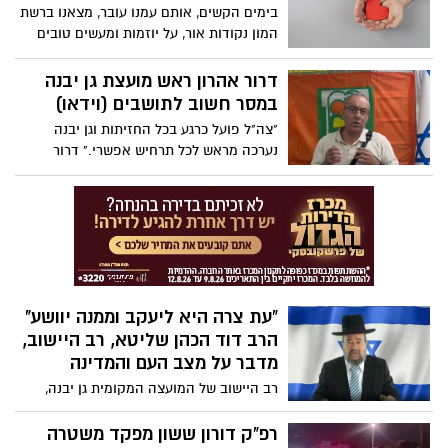
בימים הקשים, אותם עמנו עובר, מצאנו ברשת
של פיקוד העורף"
המון נקודות אור, על יוזמות ומעשים טובים
של אנשי קהילת גן יבנה המדהימים. אספנו
עבורכם חלק קטן, קמצוץ, על מנת לנסות
דרור אהרון ראש מועצת גן יבנה
ולהעלות לכם חיוך ואולי גם קצת שמחה
במסר חשוב לתושבים (וידאו)
"צה"ל פועל כרגע בכל החזיתות וגן יבנה
נערכה מראש לכל תרחיש אפשרי." דרור
אהרון, ראש מועצת גן יבנה, בעדכון על היום ה
14 למלחמה ובפניה לתושבי היישוב
"עת צרה היא ליעקב וממנה יוושע"
הרב דוד הכהן שליטא, רב היישוב,
מדבר על מצב העם והמדינה
רב היישוב של המועצה המקומית גן יבנה,
הרב דוד הכהן שליטא, פירסם סרטוני דרשות
ובהם מדבר, בין השאר, על איך קרה
רפ"ק דורון ששון מפקד משטרה