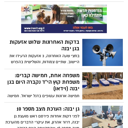
יבנה. המטווח יתקיים מחר יום רביעי (18.10)
בין השעות 06:00 ל 14:00
בדקות האחרונות שלוש אזעקות
בגן יבנה
בחצי שעה האחרונה, 3 אזעקות הרעידו את
היישוב. שתיים צמודות, והשלישית בהפרש
של דקות מספר. עפ"י הדיווחים, היו יירוטים,
אין נפילות ואין נפגעים
משפחה אחת, חמישה קברים:
משפחת קוץ הי"ד נקברה היום בגן
יבנה (וידאו)
חמישה ארונות עטופים בדגל ישראל. חמישה
קורבנות. חמישה קברים. משפחה אחת!!!
אלפים ליוו את בני משפחת קוץ הי"ד, בדרכם
גן יבנה: הערכת מצב מספר 10
האחרונה, למנוחת עולמים, אם בהנפת דגלים
לפני דקות אחדות פירסם ראש מועצת גן
בדרך בה עובר מסע הלוויה ואם בהגעתם
יבנה, דרור אהרון, את עיקרי הדברים מהערכת
לבית העלמין, לחלוק כבוד אחרון, ולהתייחד