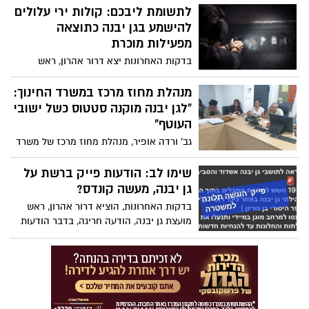
לתושבים: "המועצה המשטרה, מד"א וכיבוי
לתשומת ליבכם: קולות ירי עלולים
אש מוכנים ודרוכים לכל תרחיש"
להישמע בגן יבנה כתוצאה
מפעילות מוכרת
בדקות האחרונות יצא דרור אהרון, ראש
מועצת גן יבנה, בהודעה כי: "קולות ירי
שיישמעו בגן יבנה כתוצאה מפעילות מוכרת."
מנהלת מחוז מרכז במשרד החינוך:
בהמשך ההודעה, נותן דרור פרטים>>>
"לגן יבנה מוקנה סטטוס כשל ישובי
העוטף"
גב' ורדה אופיר, מנהלת מחוז מרכז של משרד
החינוך, קיימה אתמול (שלישי 24.10) ביקור
תמיכה במועצה המקומית גן יבנה: "לגן יבנה
שימו לב: הודעות פייק ברשת על
מוקנה סטטוס כשל ישובי העוטף"
גן יבנה, מעשה קונדס?
בדקות האחרונות, הוציא דרור אהרון, ראש
מועצת גן יבנה, הודעה חריגה, בדבר הודעות
פייק, הרצות ברשת בקשר ליישוב