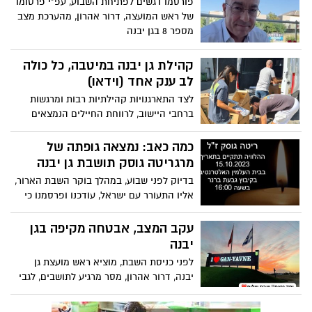
פורסמו דגשים לפתיחת השבוע, עפ"י פרסומו
של ראש המועצה, דרור אהרון, מהערכת מצב
מספר 8 בגן יבנה
קהילת גן יבנה במיטבה, כל כולה
לב ענק אחד (וידאו)
לצד התארגנויות קהילתיות רבות ומרגשות
ברחבי היישוב, לרווחת החיילים הנמצאים
בשטח ומגנים עלינו ואליהן אנחנו נחשפים
בשבוע האחרון, נספר על יוזמה קהילתית
כמה כאב: נמצאה גופתה של
נוספת ומרגשת בגן יבנה. במשך שלושה ימים
מרגריטה גוסק תושבת גן יבנה
התארגנו ביישוב על מנת לפנק את החיילים
בדיוק לפני שבוע, במהלך בוקר השבת הארור,
בדרום, אלה העובדים קשה, ימים כלילות,
אליו התעורר עם ישראל, עודכנו ופרסמנו כי
בתפעול המצב הלא פשוט, בלשון המעטה,
בין הנעדרים, גם מרגריטה גוסק מגן יבנה, ובן
מכל הכיוונים, 24/7, וזה מובן מאליו, מדוע לא
זוגה סיימון מראשון לציון. הם בסך הכל רצו
עקב המצב, אבטחה מקיפה בגן
נוכל נפרט מדי...
ליהנות ולרקוד... מרגריטה, בתה של ד"ר גוסק,
יבנה
רופאת ילדים באחת מקופות החולים ביישוב.
לפני כניסת השבת, מוציא ראש מועצת גן
עד היום לא היה בידי המשפחה הקרובים
יבנה, דרור אהרון, מסר מרגיע לתושבים, לגבי
והחברים קצה חוט מה עלה בגורלה. לפני
פריסת האבטחה ביישוב
דקות אחדות התבשרנו בכאב גדול כי נמצאה