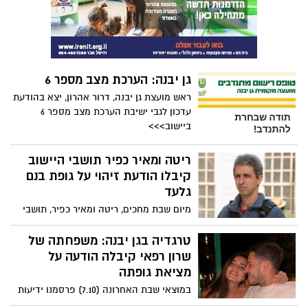
גופתה
גן יבנה: הערכת מצב מספר 6
ראש מועצת גן יבנה, דרור אהרון, יצא בהודעת
עדכון לגבי ישיבת הערכת מצב מספר 6
ביישוב>>>
ריטה ומאיר כפיר תושבי היישוב
קיבלו הודעת זיהוי על גופת בנם
גלעד
מיום שבת מחכים, ריטה ומאיר כפיר, תושבי
היישוב, לקבלת אות חיים מהבן גלעד, שגר
במושב נתיב העשרה. גלעד, כך נודע להם, ע"י
טרגדיה בגן יבנה: משפחתה של
קב"ט היישוב, נרצח, ע"י בני העוולה
שרון רפאי קיבלה הודעה על
מציאת גופתה
במוצאי שבת האחרונה (7.10) פרסמנו ידיעות
על שתי בנות היישוב, המוגדרות כמנותקות