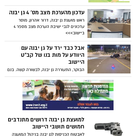
שפשטו על יישובי העוטף.
שהתקיימה היום>>>
עדכון מהערכת מצב מס' 4 גן יבנה
ראש מועצת גן יבנה, דרור אהרון, מוסר
עדכונים לגבי ישיבת הערכת מצב מספר 4
ביישוב>>>
אבל כבד ירד על גן יבנה עם
היוודע על מות בנו של קב"ט
היישוב
הבוקר, התעוררה גן יבנה, לבשורה קשה. בנם
של קב"ט היישוב, אמיר גברה, ורעייתו מיכל,
נהרג בהתקלות עם מחבלים. עפ"י הפרטים
הראשוניים, שהובאו לידיעתנו, אנו מבינים כי
הוא היה בדרכו לעבודה, כאשר זיהה מחבלים,
חתר למגע, יצא להילחם בהם ונהרג. ככל
שיתבררו פרטים לגבי ההלוויה, נעדכן בהמשך
למועצת גן יבנה דרושים מתנדבים
חמושים תושבי היישוב
לאבטוח הכניסות לגן יבנה בניהול המועצה