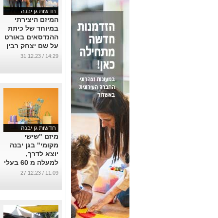
חדשות גן יבנה
המיזם היצירתי
במיוחד של כיתת
ההנדסאים באורט
על שם יצחק רבין
גן יבנה
14:29 / 31.12.23
...
חדשות גן יבנה
מיזם "שישי
מקומי" בגן יבנה
יוצא לדרך,
למעלה מ 60 בעלי
עסקים מקומיים
11:09 / 27.12.23
הצטרפו למיזם
...