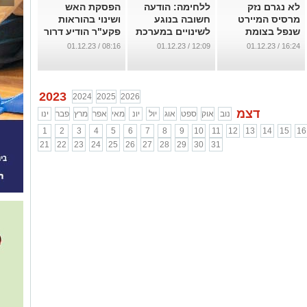
לא נגרם נזק
ללחימה: הודעה
הפסקת האש
מרסיס המיירט
חשובה בנוגע
ושינוי בהוראות
שנפל בצומת
לשינויים במערכת
פקע"ר הודיע דרור
הכניסה ליישוב
החינוך בגן יבנה
אהרון "הלימודים
08:16 / 01.12.23
12:09 / 01.12.23
16:24 / 01.12.23
בגן יבנה יתקיימו
...
...
רק במוסדות
ממוגנים"
...
2023
2024
2025
2026
דצמ
נוב
אוק
ספט
אוג
יול
יונ
מאי
אפר
מרץ
פבר
ינו
1
2
3
4
5
6
7
8
9
10
11
12
13
14
15
16
21
22
23
24
25
26
27
28
29
30
31