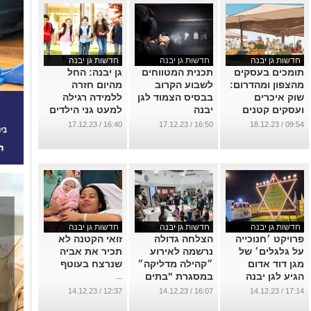
...
חדשות גן יבנה
חדשות גן יבנה
חדשות גן יבנה
תומכים בעסקים
תכנית המטווחים
גן יבנה: החל
מהצפון ומהדרום:
לשבוע הקרוב
מהיום חזרה
שוק איכרים
בבסיס הצמוד לגן
ללמידה רגילה
ועסקים קטנים
יבנה
למעט גני הילדים
יתקיים ביום
ומעונות היום
...
16:40 / 17.12.23
16:50 / 17.12.23
09:54 / 18.12.23
חמישי הקרוב בגן
...
יבנה
...
חדשות גן יבנה
חדשות גן יבנה
חדשות גן יבנה
פרויקט ׳חנוכייה
הצלחה גדולה
זואי הקטנה לא
על גלגלים׳ של
נרשמה לאירוע
תכיר את אביה
מגן דוד אדום
״קהילה מדליקה״
שנרצח בעוטף
הגיע לגן יבנה
במסגרת "בתים
...
להדלקת נר שישי
מדליקים" של
12:37 / 14.12.23
16:07 / 14.12.23
17:14 / 14.12.23
זיקה גן יבנה
...