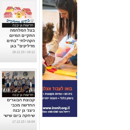
חדשות גן יבנה
בצל המלחמה
התקיים המיזם
הקהילתי "בתים
מדליקים" בגן
יבנה
16:12 / 18.12.23
...
חדשות גן יבנה
קבוצת הבוגרים
החדשה מכבי
ניצני גן יבנה
שיחקה ביום שישי
את משחקה
16:04 / 17.12.23
הראשון בליגה