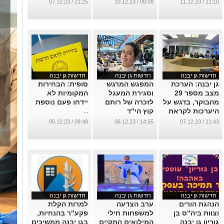
...
...
21:25 / 07.12.23
08:08 / 10.12.23
11:10 / 11.12.23
חדשות גן יבנה
חדשות גן יבנה
חדשות גן יבנה
גן יבנה: הערכת
המפגש המרגש
סופית: הבחירות
מצב מספר 29
וסגירת המעגל
המקומיות לא
מהבוקר, בדגש על
לזכרה של רותם
יידחו פעם נוספת
היערכות לקראת
קוץ הי"ד
...
חג החנוכה
...
09:48 / 05.12.23
14:55 / 06.12.23
11:43 / 07.12.23
והיערכות מוסדות
החינוך לקראת
ההמשך
...
חדשות גן יבנה
חדשות גן יבנה
חדשות גן יבנה
הנהגת הורים
ערב הצדעה
למרות הקלת
וצוות ביה"ס בן
למשפחות חילי
פקע"ר בהנחיות,
גוריון גן יבנה
המילואים התקיים
בגן יבנה ממשיכים