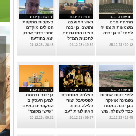
חדשות גן יבנה
חדשות גן יבנה
חדשות גן יבנה
מתיחת פנים
ראש המועצה
בעקבות מתקפת
משמעותית צפויה
ותושבי גן יבנה
הטילים מוקדם
למתנ"ס גן יבנה
הציגו התנגדותם
יותר: דרור אהרון
לתכנית תמ"ל
יצא בהודעה
...
1114 לבנייה רוויה
חשובה לתושבים
20:43 / 21.12.23
19:32 / 24.12.23
10:12 / 25.12.23
במזרח היישוב אל
בנושא החינוך
מול אנשי מנהל
...
התכנון
...
חדשות גן יבנה
חדשות גן יבנה
חדשות גן יבנה
לפני דקות אחדות
הצלחה מסחררת
גן יבנה נרתמת
נשמעה אזעקה
לפסטיבל יצורי
למען העסקים
בגן יבנה במטח
הלילה בחווה
המקומיים במיזם
כבד לשפלה, גוש
האקולוגית "עם
"שישי מקומי"
דן והשרון. רסיסים
הטבע" שהתקיים
...
09:32 / 20.12.23
09:57 / 20.12.23
13:45 / 21.12.23
וחלקי טילים
בחנוכה
באזור הדרים
...
ומכבים