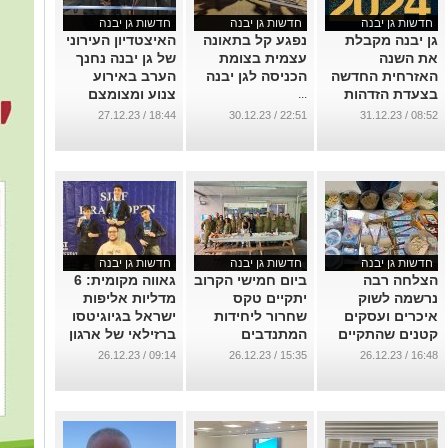
חדשות גן יבנה
חדשות גן יבנה
חדשות גן יבנה
גן יבנה מקבלת
נפגע קל בתאונה
האיצטדיון העירוני
את השנה
עצמית בצומת
של גן יבנה נחנך
האזרחית החדשה
הכניסה לגן יבנה
הערב באירוע
בצעדת הזדהות
צנוע ומצומצם
...
עם החטופים
(וידאו)
18:44 / 27.12.23
22:51 / 30.12.23
08:52 / 31.12.23
ומשפחותיהם
...
...
חדשות גן יבנה
חדשות גן יבנה
חדשות גן יבנה
הצלחה רבה
ביום חמישי הקרוב
גאווה מקומית: 6
נרשמה לשוק
יתקיים טקס
מדליות אליפות
איכרים ועסקים
שחרור ליחידות
ישראל בגיוגיטסו
קטנים שהתקיים
המתנדבים
ברזילאי של ארגון
ביום חמישי
ביישובים
SJJIF לנציגי גן
09:14 / 26.12.23
15:35 / 26.12.23
16:48 / 26.12.23
האחרון בגן יבנה
יבנה
...
...
...