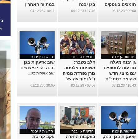
תומכים בעסקים
בגן יבנה
במתווה האחרון
במיזם מרגש
שנקבע - ללא
...
10:11 / 04.12.23
17:46 / 04.12.23
09:00 / 05.12.23
שינוי
...
...
חדשות גן יבנה
חדשות גן יבנה
חדשות גן יבנה
גן יבנה מעלה
הלב נשבר:
שוב אזעקות בגן
מודעות לחטופים
משפחת אלפסה
יבנה והדי פיצוצים
עם מיצג חדש
גורן נפרדת ממיה
שוב אזעקות בגן...
שהוצב במתנ"ס
ז"ל ומודיעה על
היישוב (וידאו)
פרטי השבעה
20:06 / 01.12.23
08:56 / 03.12.23
16:43 / 03.12.23
...
...
חדשות גן יבנה
חדשות גן יבנה
חדשות גן יבנה
אזעקות בגן יבנה,
בעקבות החזרה
עקב קריסת