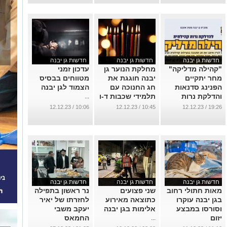
...
חדשות גן יבנה
חדשות גן יבנה
חדשות גן יבנה
"קהילה מדליקה"
מחלקת הנוער גן
עדכון זמני
מחר יתקיים
יבנה חוגגת את
מטווחים בבסיס
הפנינג סדנאות
חג החנוכה עם
הצמוד לגן יבנה
והדלקת נרות
תלמידי שכבות ד-ו
...
קהילתית במתנ"ס
במועדון הנקודה
10:06 / 12.12.23
10:45 / 12.12.23
19:26 / 12.12.23
גן יבנה
...
...
חדשות גן יבנה
חדשות גן יבנה
חדשות גן יבנה
מאות חתולי רחוב
שני פצועים
נר ראשון בתפילה
בגן יבנה עוקרו
כתוצאה מאירוע
לחזרתו של יאיר
וסורסו במבצע
אלימות בגן יבנה
יעקב משבי
יזום
החמאס
...