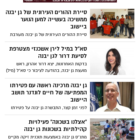
סיירת ההורים העירונית של גן יבנה
ממשיכה בעשייה למען הנוער
ביישוב
סיירת ההורים העירונית של גן יבנה מעורבת
בחיי הנוער ביישוב ומהווה עבורם כתובת וכתף
תומכת ברגעים טובים ופחות טובים. הסיירת
סא"ל במיל לירן אשכנזי מצטרפת
מופעלת על ידי 45 מתנדבים תושבי גן יבנה
לסיעת דרור לגן יבנה
בהובלת היחידה לביטחון קהילתי במועצת גן
בדקות האחרונות, יצא דרור אהרון, ראש
יבנה בניהולה של ציפי שילוח
מועצת גן יבנה, בהודעה לציבור כי סא"ל (מיל)
לירן אשכנזי, הצטרפה לסיעת דרור לגן יבנה,
ותתמודד בבחירות הקרובות לפרטים >>>
גן יבנה מרכינה ראשה עם פטירתו
המפתיעה של חיים לונדנר תושב
היישוב
לפני זמן קצר, התבשרה גן יבנה על פטירתו
הפתאומית של תושב היישוב, חיים לונדנר.
חיים, איש חייכן, הראשון לקום ולהתנדב, הלך
"אצלנו בשכונה" פעילויות
לעולמו הבוקר, והשאיר משפחה, קרובים,
קהילתיות בשכונות גן יבנה
וחברים המומים כואבים וללא מילים
מתנ"ס גן יבנה באמצעות תוכנית זיקה מקיים