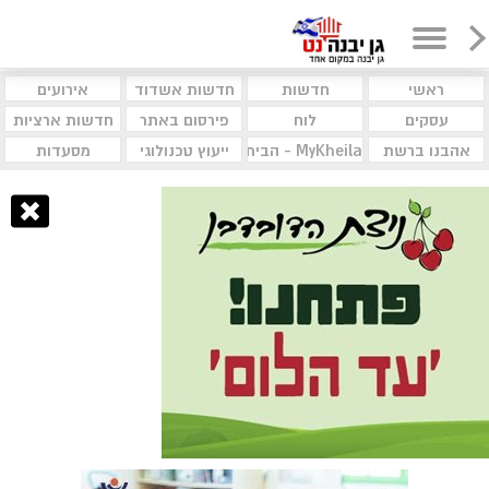
ראשי
חדשות
חדשות אשדוד
אירועים
עסקים
לוח
פירסום באתר
חדשות ארציות
אהבנו ברשת
MyKheila - הבית לעסקים וקהילות
ייעוץ טכנולוגי
מסעדות