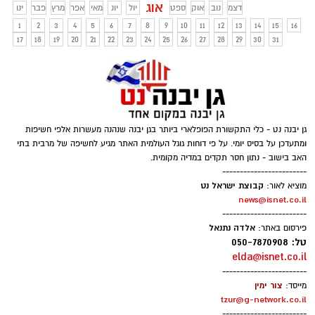
ההתכנסות החל מהשעה 18:00 בפארק רונה
אוג
דצמ
נוב
אוק
ספט
יול
יונ
מאי
אפר
מרץ
פבר
ינו
רמון, הכניסה חופשית
1
2
3
4
5
6
7
8
9
10
11
12
13
14
15
16
17
18
19
20
21
22
23
24
25
26
27
28
29
30
31
גן יבנה נט - כלי התקשורת הפופלארי ביותר בגן יבנה שנהנה מעשרות אלפי חשיפות
ומתעדכן על בסיס יומי. על פי דוחות גוגל העולמית האתר מגיע לחשיפה של מרבית בתי
האב בישוב - נתון חסר תקדים במדיה מקומית.
------------------------
קבוצת ישראל נט
מוציא לאור:
news@isnet.co.il
------------------------
אלדה נתנאל
פירסום באתר:
טל: 050-7870908
elda@isnet.co.il
------------------------
צור ימין
מייסד:
tzur@g-network.co.il
------------------------