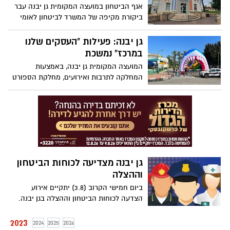
שדרוג תשתיות, חידוש ועוד
אגף הביטחון במועצה המקומית גן יבנה עבר
ביקורת מקיפה של המשרד לביטחון לאומי
בהצטיינות
גן יבנה: פעילות "העסקים שלנו
במרכז" נמשכת
המועצה המקומית גן יבנה, באמצעות
המחלקה לתרבות ואירועים, מחלקת הספורט
ומתנ"ס גן יבנה, מובילים גם השנה את פרויקט
הדגל למען העסקים בגן יבנה "העסקים שלנו
במרכז"
גן יבנה מצדיעה לכוחות הביטחון
וההצלה
ביום חמישי הקרוב (3.8) יתקיים אירוע
הצדעה לכוחות הביטחון וההצלה בגן יבנה.
באירוע, תצוגות תכלית של כלל כוחות הביטחון
ומגוון פעולות מיוחדות, לכל המשפחה.
2023
2024
2025
2026