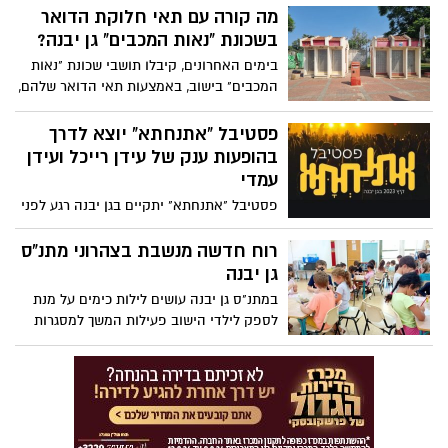
סמוך לצומת גן יבנה"
מה קורה עם תאי חלוקת הדואר
בשכונת "נאות המכבים" גן יבנה?
בימים האחרונים, קיבלו תושבי שכונת "נאות
המכבים" בישוב, באמצעות תאי הדואר שלהם,
מכתב לאקוני, מדואר ישראל, המודיע להם כי
עומדים לחדש את תאי חלוקת הדואר במרכז
פסטיבל "אתנחתא" יוצא לדרך
החלוקה השכונתי. חידוש זה טוב, תושבי
בהופעות ענק של עידן רייכל ועידן
השכונה מסכימים, ושואלים באותה הנשימה,
עמדי
אז מדוע צריכים לשנות להם את מספרי תאי
פסטיבל "אתנחתא" יתקיים בגן יבנה רגע לפני
הדואר?
שהקיץ נגמר ויכלול יומיים של הופעות וחגיגות
במחירים מסובסדים לתושבי גן יבנה. פסטיבל
רוח חדשה מנשבת בצהרוני מתנ"ס
"אתנחתא" מוכר בשל האווירה המיוחדת שלו,
גן יבנה
אירוע באוויר הפתוח, תחת כיפת השמיים,
במתנ"ס גן יבנה עושים לילות כימים על מנת
כאשר הקהל מביא מחצלות וכסאות ומגיע
לספק לילדי הישוב פעילות המשך למסגרות
בהרכב משפחתי. השנה יתווספו דוכני אוכל
הבוקר ששומרת על רצף חינוכי, פדגוגי וערכי
מיוחדים, דוכני בירה, אזור ישיבה עם שולחנות
והופכת את שעות הצהריים לחוויה מהנה,
בר ועוד. לפרטים>>>
מלמדת ובעיקר - מלאה בחום ואהבה