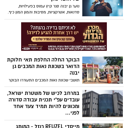
יבנה נט את חזונו ורשימתו>>>
נוער גן יבנה סגר קיץ עמוס בפעילויות,
סדנאות, אטרקציות, מסיבות והמון המון כיף.
הקיץ עמוס האירועים לנוער נסגר בהופעת
ענק של אושר כהן.
הבוקר החלה החלפת תאי חלוקת
הדואר בשכונת נאות המכבים גן
יבנה
תושבי שכונת נאות המכבים התעוררו הבוקר
ליום היסטורי. מהיום, בעקבות תהליך
התייעלות של חברת הדואר, עפ"י הדוברות,
במרחב לכיש של משטרת ישראל,
יצטרכו התושבים להגיע למרכז תאי חלוקת
עובדים עפ"י תכנית עבודה סדורה
הדואר, שברחוב החשמונאים, לקבל תא
ומכוונים להיות תמיד צעד אחד
חלוקה שונה. תושבים רבים מתרעמים על
לפני...
המהלך, אבל מצאנו אותם עומדים בתור, הלא
במרחב לכיש, אליו שייכת גם גן יבנה, אחוז
כל כך יעיל, יש לציין>>>
מייסדי REUZEL רוזל - המותג
איוש התקנים, הוא הגבוה בארץ, ועומד על