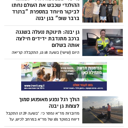
95%. "עם זאת", אומרים לנו בדוברות מרחב
ההולנדי שכבש את העולם נחתו
לכיש, "היעד שלנו גבוה יותר"
לביקור מיוחד במספרת ״ברנרד
ברבר שופ״ בגן יבנה
ביום שישי האחרון גן יבנה עלתה למפה
גן יבנה: תינוקת ננעלה בשגגה
הבינלאומית כשמייסדי המותג העולמי חברת
REUZEL הגיעו לישראל מהולנד היישר
ברכב מתנדבת ידידים חילצה
למושבה הקטנה בדרום לביקור יוצא דופן . מי
אותה בשלום
שזכה לביקור הוא עדן בן חמו, ברנרד ברבר
היום (שישי) בשעה 13:18, התקבלה קריאה
שופ בקניון פרנדלי בגן יבנה והוא נבחר לקבל
במוקד ידידים אודות תינוקת כבת 3 חודשים
ביקור מבין הברברשופים המובילים בארץ
שננעלה בשגגה ברכב לעיני אמה, ברחוב
המגינים בגן יבנה
הולך רגל נפגע מאופנוע סמוך
לצומת גן יבנה
מדוברות מד"א נמסר כי: "בשעה 17:29 התקבל
דיווח במוקד 101 של מד"א במרחב לכיש, על
הולך רגל שנפגע מאופנוע בכביש 4 לכיוון דרום