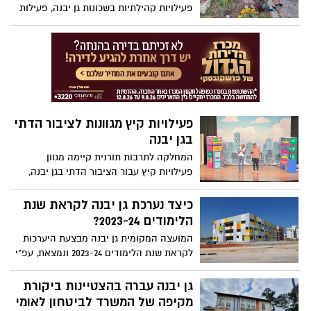
פעילויות קהילתיות בשכונות גן יבנה, פעילות
שמטרתה לחזק ולהרחיב את הקשר במרחב
הקהילתי בשכונה, בין כלל התושבים, על ידי
עידוד יוזמות מקומיות ויצירת הזדמנויות
למפגשים חברתיים, חיבור בין שכנים ויצירת
הכרות עמוקה
פעילויות קיץ מגוונות לציבור הדתי
בגן יבנה
המחלקה לתרבות תורנית קיימה מגוון
פעילויות קיץ עבור הציבור הדתי בגן יבנה,
זאת בנוסף למגוון אירועי הקיץ המתקיימים
ביישוב לכלל התושבים
כיצד נערכת גן יבנה לקראת שנת
הלימודים 2023-24?
המועצה המקומית גן יבנה מבצעת היערכות
לקראת שנת הלימודים 2023-24 ונמצאת, עפ"י
הדיווחים, בשיאה של תכנית מקיפה להיערכות
לקראת שנת הלימודים הקרובה באמצעות
גן יבנה עברה בהצטיינות ביקורת
הנגשות, שיפוצים בבתי הספר וגני הילדים,
מקיפה של המשרד לביטחון לאומי