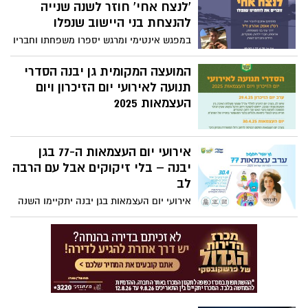
'לנצח אחי' חוזר לשנה שנייה
להנצחת בני היישוב שנפלו
במפגש אינטימי ומרגש יספרו משפחתו וחבריו
של רס"ן אופק אהרון ז"ל את סיפור חייו,
כאדם וכלוחם.
המועצה המקומית גן יבנה הסדרי
תנועה לאירועי יום הזיכרון ויום
העצמאות 2025
אירועי יום העצמאות ה-77 בגן
יבנה – בלי זיקוקים אבל עם הרבה
לב
אירועי יום העצמאות בגן יבנה יתקיימו השנה
בלי זיקוקים, אך עם שפע הופעות, פעילויות
קהילתיות וערב קומזיץ ישראלי – מתוך
התחשבות בהלומי קרב ונפגעי נפש.