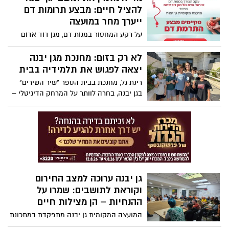
המועצה הדתית, עדי פרילינג-אנקורי: "שירות
להציל חיים: מבצע תרומות דם
זמין, נגיש ומכבד לכל פונה".
ייערך מחר במועצה
על רקע המחסור במנות דם, מגן דוד אדום
יקיים מבצע תרומת דם בגן יבנה. הציבור
מוזמן לקבוע תור מראש ולהצטרף למאמץ
לא רק בזום: מחנכת מגן יבנה
ההצלה הלאומי.
יצאה לפגוש את תלמידיה בבית
רינת גל, מחנכת בבית הספר "שיר השירים"
בגן יבנה, בחרה לוותר על המרחק הדיגיטלי –
ויצאה לסבב ביקורים אישי ומרגש אצל
תלמידיה.
גן יבנה ערוכה למצב החירום
וקוראת לתושבים: שמרו על
ההנחיות – הן מצילות חיים
המועצה המקומית גן יבנה מתפקדת במתכונת
חירום, מפעילה חמ"ל מסביב לשעון, מעניקה