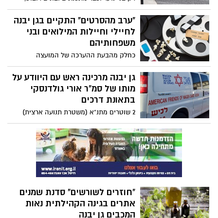
מגייסים ספונסרים, עושים שיווק וחושבים
אסטרטגיה. נבחרת הרובוטיקה של תיכון אורט
"ערב מהסרטים" התקיים בגן יבנה
רבין מגן יבנה החלה את עונת התחרות
לחיילי וחיילות המילואים ובני
בסערה
משפחותיהם
כחלק מהבעת ההערכה של המועצה
המקומית גן יבנה לחיילי וחיילות המילואים
ובני משפחותיהם, התקיימה, ביום חמישי
גן יבנה מרכינה ראש עם היוודע על
האחרון, הקרנה פרטית של הסרט 'מואנה 2'
מותו של סמ"ר אורי גולדנסקי
ב'סינמכאן' במתנ"ס גן יבנה לילדי וילדות
בתאונת דרכים
משרתי ומשרתות המילואים, כוחות הביטחון
2 שוטרים מתנ"א (משטרת תנועה ארצית)
וכיתת הכוננות במלחמת 'חרבות ברזל'
ובחורה נוספת נהרגו השבת בצהריים בתאונה
קשה של 2 אופנועים ורכב באיזור בית שמש,
אחד מהשוטרים, סמ"ר אורי גולדנסקי, תושב
גן יבנה. הוא יועלה לדרגת רס"ל במעמד
קבורתו, פרטים על מועד הלוויה יימסרו
בהמשך
"חוזרים לשורשים" סדנת שמנים
אתרים בגינה הקהילתית נאות
המכבים גן יבנה