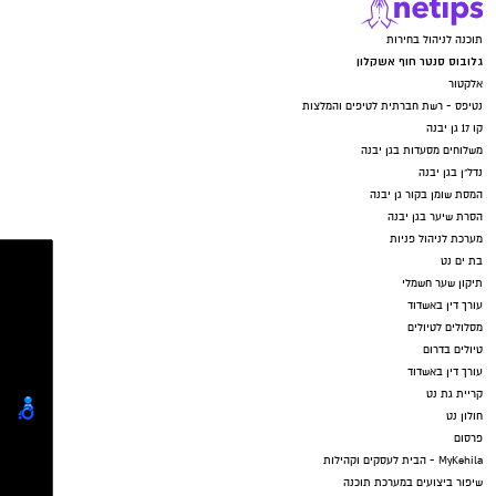
תוכנה לניהול בחירות
גלובוס סנטר חוף אשקלון
אלקטור
נטיפס - רשת חברתית לטיפים והמלצות
קו 17 גן יבנה
משלוחים מסעדות בגן יבנה
נדל"ן בגן יבנה
המסת שומן בקור גן יבנה
הסרת שיער בגן יבנה
מערכת לניהול פניות
בת ים נט
תיקון שער חשמלי
עורך דין באשדוד
מסלולים לטיולים
טיולים בדרום
עורך דין באשדוד
קריית גת נט
חולון נט
פרסום
MyKehila - הבית לעסקים וקהילות
שיפור ביצועים במערכת תוכנה