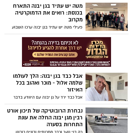
החינוך ובהובלת רכזת משפחות צרכים
מטה יש עתיד בגן יבנה התארח
מיוחדים, מזמינים את המשפחות המיוחדות
בכנסת: רואים את הדמוקרטיה
שלנו לקחת חלק בחודש פברואר מלא
מקרוב
בפעילויות וכיף למשפחות עם צרכים מיוחדים
פעילי מטה יש עתיד בגן יבנה ערכו השבוע
בקהילה
ביקור במשכן הכנסת בירושלים, שם נפגשו עם
ראש האופוזיציה ויו"ר המפלגה, יאיר לפיד,
וחברי כנסת נוספים מהסיעה. הביקור התקיים
כחלק פעילות של המטה להיכרות עם מוסדות
המדינה
אבל כבד בגן יבנה: הלך לעולמו
שלמה אלול - מוכר ואהוב בכל
האיזור
אבל כבד ירד על גן יבנה עם היוודע בדבר
פטירתו של שלמה אלול, תושב הישוב. אלול
התמודד בשבועות האחרונים עם מחלה קשה,
נבחרת הרובוטיקה של תיכון אורט
אשר הכריעה אותו הבוקר. הלווייתו תיערך
רבין מגן יבנה החלה את עונת
היום בבית העלמין גן יבנה בשעה 15:00
התחרות בסערה
רק בני נוער וכבר מתכנתים ובונים רובוט,