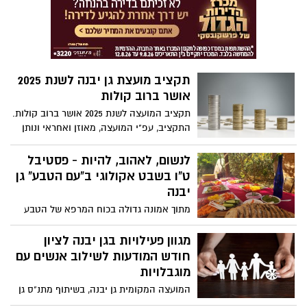
מיוחדת ליום הקיימות
תקציב מועצת גן יבנה לשנת 2025
אושר ברוב קולות
תקציב המועצה לשנת 2025 אושר ברוב קולות.
התקציב, עפ"י המועצה, מאוזן ואחראי ונותן
מענה לצרכים המשתנים של היישוב בדגש על
החינוך, הניקיון, השירות לתושב והרווחה
לנשום, לאהוב, להיות - פסטיבל
ט"ו בשבט אקולוגי ב"עם הטבע" גן
יבנה
מתוך אמונה גדולה בכוח המרפא של הטבע
ומכיוון שהשנה ט"ו בשבט מתאחד עם חג
האהבה הבינלאומי, מתנדבי "עם הטבע" גן
מגוון פעילויות בגן יבנה לציון
יבנה הפיקו פסטיבל שישי בוקר של רוגע,
חודש המודעות לשילוב אנשים עם
שקט, אהבה ושלווה לגוף ולנפש: לנשום,
מוגבלויות
לאהוב, להיות - פסטיבל ט"ו בשבט אקולוגי
המועצה המקומית גן יבנה, בשיתוף מתנ"ס גן
ב"עם הטבע" ביום שישי הקרוב (14.2)
יבנה, המחלקה לשירותים חברתיים, אגף