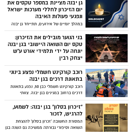
גן יבנה מציינת במספר טקסים את
יום הזיכרון לחללי מערכות ישראל
ונפגעי פעולות האיבה
במהלך יומיים של אירועים, תתייחד גן יבנה
עם חלליה בטקסים יישוביים באנדרטאות,
בבתי הספר ובחדרי ההנצחה. ראש המועצה:
בני הנוער מובילים את הזיכרון:
"אנחנו עדיין בלב הקרב – והשכול הפך
טקס יום השואה היישובי בגן יבנה
למציאות חיה"
יונחה על ידי תלמידי אורט ע"ש
יצחק רבין
ביום רביעי, 23.4.2025, ייערך טקס ערב יום
רוכב קורקינט חשמלי נפצע בינוני
הזיכרון לשואה ולגבורה במתנ"ס גן יבנה.
תלמידי שכבת י"ב יציגו טקס מרגש שנולד
בתאונת דרכים בגן יבנה
מתוך חקר מעמיק של זיכרון השואה, והציבור
רוכב קורקינט חשמלי כבן 50, נפגע בתאונת
מוזמן לקחת חלק.
דרכים ברחוב במגינים בגן יבנה. צוותי
הרפואה של איחוד הצלה העניקו טיפול
רפואי. הוא פונה לבית החולים 'אסותא'
"זיכרון בסלון" בגן יבנה: לשמוע,
באשדוד להמשך טיפול כשהוא במצב בינוני
להרגיש, לזכור
המסורת החשובה 'זכרון בסלון' להנצחת
השואה וסיפורי גבורתה ממשיכה גם השנה בגן