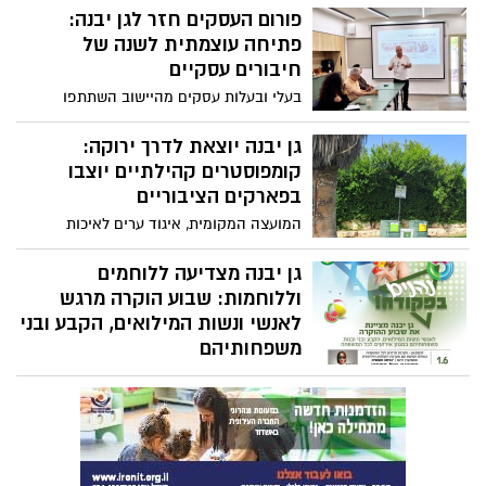
סיוע פסיכולוגי וחברתי, ופתחה מרחבים
פורום העסקים חזר לגן יבנה:
מוגנים לתושבים. ראש המועצה: "מדובר
פתיחה עוצמתית לשנה של
באירוע חריג – אנו כאן בשבילכם"
חיבורים עסקיים
בעלי ובעלות עסקים מהיישוב השתתפו
במפגש נטוורקינג ראשון מתוך סדרת מפגשים
שמובילה היועצת והמרצה דורית רייף, במטרה
גן יבנה יוצאת לדרך ירוקה:
לקדם יוזמות מקומיות ולבנות קהילה עסקית
קומפוסטרים קהילתיים יוצבו
חזקה בגן יבנה.
בפארקים הציבוריים
המועצה המקומית, איגוד ערים לאיכות
הסביבה והתושבים מחברים בין קיימות
לקהילה – שאריות המזון שלכם יהפכו לדשן
גן יבנה מצדיעה ללוחמים
טבעי לגינות ולפארקים.
וללוחמות: שבוע הוקרה מרגש
לאנשי ונשות המילואים, הקבע ובני
משפחותיהם
המועצה המקומית גן יבנה בשיתוף המתנ"ס
והקאנטרי המקומי מציינים את שבוע ההוקרה
בלוח אירועים עשיר ומגוון לכל המשפחה –
סרטים, מוזיקה, מסיבות והטבות בבריכה,
והכול באהבה ובהוקרה לאלו שבחזית.