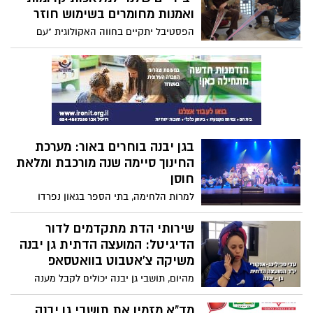
מינו ומענג עצמו כאשר הוא צופה על נשים
ואמנות מחומרים בשימוש חוזר
וילדים
הפסטיבל יתקיים בחווה האקולוגית "עם
הטבע", בין התאריכים 21 ל-23 ביולי בכל יום
יוצעו שתי סדנאות שונות, בפורמט עד 12
משתתפות בכל סדנה
בגן יבנה בוחרים באור: מערכת
החינוך סיימה שנה מורכבת ומלאת
חוסן
למרות הלחימה, בתי הספר בגאון נפרדו
מהתלמידים בטקסים מרגשים.
שירותי הדת מתקדמים לדור
הדיגיטל: המועצה הדתית גן יבנה
משיקה צ'אטבוט בוואטסאפ
מהיום, תושבי גן יבנה יכולים לקבל מענה
מהיר לשאלות בנושאי כשרות, נישואין, טהרה
ושירותי חברה קדישא – בלחיצת כפתור. יו"ר
מד"א מזמין את תושבי גן יבנה