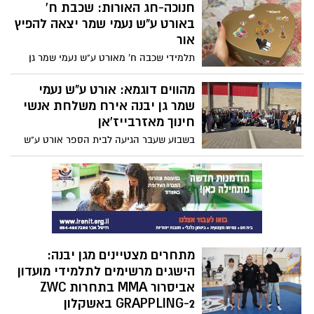
אלי כהן, ואנשי משרדו, יחד עם ראש מועצת גן
חנוכה-חג האורות: שכבת ח'
יבנה, אהרון דרור. בישיבה לקחו חלק סגן
באורט ע"ש נעמי שמר יצאה להפיץ
ראש המועצה, ירון ניסים, מנכ"ל משרד
אור
האנרגיה והתשתיות, יוסי דיין, מנכ"ל המועצה
תלמידי שכבה ח’ מאורט ע"ש נעמי שמר גן
המקומית גן יבנה, אילן סויסה, מנהל רשות
יבנה, יצאו להפיץ את האור וביקרו 12
המים והביוב, עומר ורדי, נציגי חטיבת אנרגיה
משפחות עם ילדים בעלי צרכים מיוחדים.
מהווים דוגמא: אורט ע"ש נעמי
מתחדשת במשרד, נציג חברת החשמל ונציגים
התלמידים תאמו מפגש, בנו פעילות ויצאו
שמר גן יבנה אירח משלחת אנשי
נוספים מתחומי האנרגיה והתשתיות
לשמח אותם
חינוך מאזרבייז'אן
בשבוע שעבר הגיעה לבית הספר אורט ע"ש
נעמי שמר גן יבנה משלחת של כ 50 אנשי
חינוך ממדינת אזרבייז’אן ללמוד מהעשייה
החינוכית
מתחרים מצטיינים מגן יבנה:
הישגים מרשימים לתלמידי מועדון
אביסרור MMA בתחרות ZWC
GRAPPLING-2 באשקלון