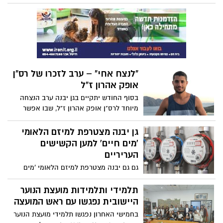
יבנה. אלו המקומות בהם תוכלו לקחת חלק:
"לנצח אחי" – ערב לזכרו של רס"ן
אופק אהרון ז"ל
בסוף החודש יתקיים בגן יבנה ערב הנצחה
מיוחד לרס"ן אופק אהרון ז"ל, שבו אפשר
יהיה ניתן להכיר את דמותו של אופק ולהמשיך
את הנצחתו.
גן יבנה מצטרפת למיזם הלאומי
'מים חיים' למען הקשישים
העריריים
גם גם יבנה מצטרפת למיזם הלאומי 'מים
חיים' הנועד לעקוב בזמן אמת אחרי מדי מים
של קשישים, לפי בקשה, ולזהות מצבי חירום
תלמידי ותלמידות מועצת הנוער
כדי לסייע בזמן.
היישובית נפגשו עם ראש המועצה
בחמישי האחרון נפגשו תלמידי מועצת הנוער