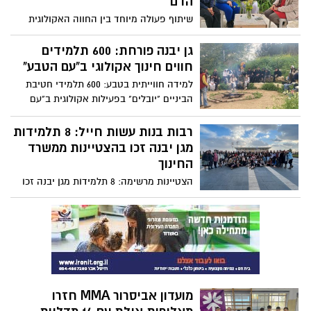
הדם
שיתוף פעולה מיוחד בין החווה האקולוגית
"עם הטבע" בגן יבנה לבין תלמידות מגמת
רפואה מתיכון אורט "נעמי שמר" הוליד
גן יבנה פורחת: 600 תלמידים
פודקאסט מרתק שמנגיש לציבור ידע חשוב
חווים חינוך אקולוגי ב"עם הטבע"
על דרכים טבעיות להורדת לחץ דם.
למידה חווייתית בטבע: 600 תלמידי חטיבת
הביניים "יובלים" בפעילות אקולוגית ב"עם
הטבע" בגן יבנה.
רבות בנות עשות חייל: 8 תלמידות
מגן יבנה זכו בהצטיינות ממשרד
החינוך
הצטיינות מרשימה: 8 תלמידות מגן יבנה זכו
בהצטיינות מנכ"ל משרד החינוך על הישגיהן
בבגרות.
מועדון אביסרור MMA חזרו