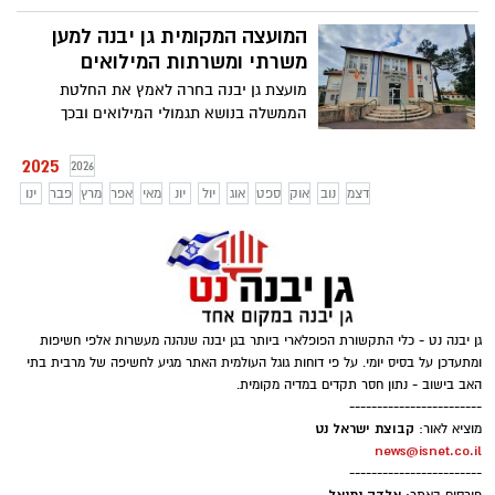
ביום ראשון האחרון, 29.12, התקיימה באשקלון
המועצה המקומית גן יבנה למען
תחרות ZWC GRAPPLING-2, אליה הגיעו
מתחרים מכל רחבי הארץ. בין הנציגים
משרתי ומשרתות המילואים
הבולטים היו לוחמי מועדון אביסרור MMA גן
מועצת גן יבנה בחרה לאמץ את החלטת
יבנה, שייצגו את היישוב בכבוד רב
הממשלה בנושא תגמולי המילואים ובכך
תרחיב את מעגל המשפחות הזכאיות להטבה
בארנונה. ההחלטה תועלה לאישור מליאת
2025
2026
המועצה הקרובה, עפ"י הודעתו של אהרון
דצמ
נוב
אוק
ספט
אוג
יול
יונ
מאי
אפר
מרץ
פבר
ינו
דרור
גן יבנה נט - כלי התקשורת הפופלארי ביותר בגן יבנה שנהנה מעשרות אלפי חשיפות
ומתעדכן על בסיס יומי. על פי דוחות גוגל העולמית האתר מגיע לחשיפה של מרבית בתי
האב בישוב - נתון חסר תקדים במדיה מקומית.
------------------------
קבוצת ישראל נט
מוציא לאור:
news@isnet.co.il
------------------------