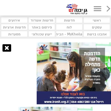
ראשי
חדשות
חדשות אשדוד
אירועים
עסקים
לוח
פירסום באתר
חדשות ארציות
אהבנו ברשת
MyKheila - הבית לעסקים וקהילות
ייעוץ טכנולוגי
מסעדות