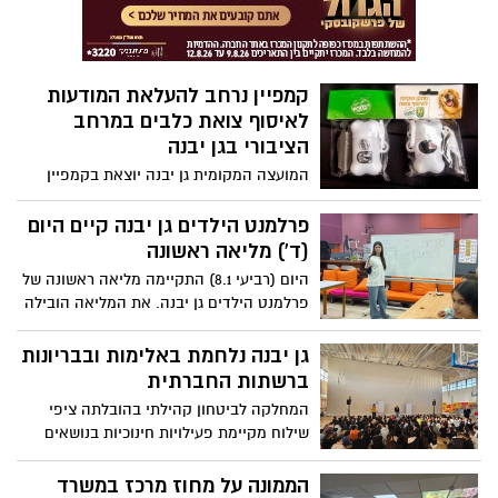
שלוקחים חלק במיזם Eye2Israel של תכנית
'אורטוב' כבשו את המקום הראשון בתחרות
הארצית “חנוכיית הגיבורים”
קמפיין נרחב להעלאת המודעות
לאיסוף צואת כלבים במרחב
הציבורי בגן יבנה
המועצה המקומית גן יבנה יוצאת בקמפיין
נרחב ובאכיפה מוגברת להעלאת המודעות של
בעלי כלבים ללא רצועה ולאיסוף צואת כלבים
פרלמנט הילדים גן יבנה קיים היום
במרחב הציבורי. במהלכו של הקמפיין יחולקו
(ד') מליאה ראשונה
ערכות איסוף לכל בעל כלב שמגיע לקבל
היום (רביעי 8.1) התקיימה מליאה ראשונה של
שירות במחלקה הווטרינרית בישוב
פרלמנט הילדים גן יבנה. את המליאה הובילה
מיקה אשכנזי, סגנית יו"ר מועצת הנוער
היישובית, שהתחילה את דרכה בפרלמנט
גן יבנה נלחמת באלימות ובבריונות
הילדים כבר בכיתה ה'
ברשתות החברתית
המחלקה לביטחון קהילתי בהובלתה ציפי
שילוח מקיימת פעילויות חינוכיות בנושאים
שונים הקשורים לעולמם של הילדים ובני
הנוער במשך כל השנה בבתי הספר ובמרחב
הממונה על מחוז מרכז במשרד