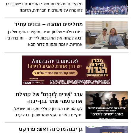
תלמידים ותלמידות משני התיכונים ביישוב זכו
להוקרה על מעורבות חברתית, תרומה
לקהילה וסיוע בזמן חירום – בטקס חגיגי
ומלא השראה שנערך במתנ"ס המקומי.
מחליפים הנהגה – ובונים עתיד
ביום חילופי שלטון חגיגי, מועצת הנוער של גן
יבנה לקחה את המושכות לידיים – וחיברה בין
אחריות, יוזמה ותקווה לדור הבא
ערב “שָׁרִים לְזִכְרָם” של קהילת
אורט נעמי שמר בגן‑יבנה
לקראת יום הזכרון לחללי מערכות ישראל,
יתקיים באורט נעמי שמר שבגן יבנה ערב
'שרים לזכרם', בו כל תושבי הקהילה מוזמנים
לקחת חלק.
גן יבנה מרכינה ראש: פרויקט