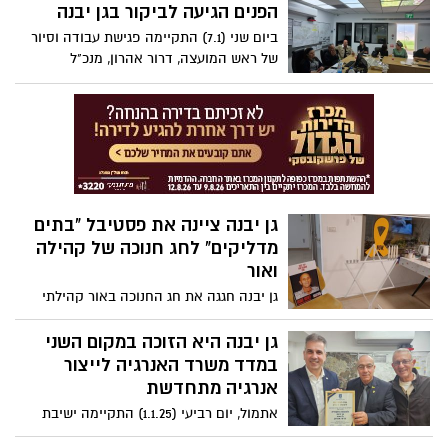
הציבורי. תלמידי כיתות ה' – ט' צפו בהצגה
הפנים הגיעה לביקור בגן יבנה
"עד להודעה חדשה", המדברת על תופעת
ביום שני (7.1) התקיימה פגישת עבודה וסיור
השיימינג וההעלבה ברשת
של ראש המועצה, דרור אהרון, מנכ"ל
המועצה, אילן סויסה, הגזבר והמבקר עם
הממונה על מחוז מרכז במשרד פנים, ענת
לנקסנר ואנשי משרדה
גן יבנה ציינה את פסטיבל "בתים
מדליקים" לחג חנוכה של קהילה
ואור
גן יבנה חגגה את חג החנוכה באור קהילתי
מיוחד במינו, עם פסטיבל "בתים מדליקים"
שהתקיים בשבוע שעבר. הפסטיבל, פרי
גן יבנה היא הזוכה במקום השני
יוזמתה של מחלקת קהילה וזיק"ה במתנ"ס
במדד משרד האנרגיה לייצור
המקומי, בניהולם של מיכל בן שבת וברוך דגו,
אנרגיה מתחדשת
ובריכוזו של צביקה, אירח מגוון רחב של
אתמול, יום רביעי (1.1.25) התקיימה ישיבת
אירועים וסדנאות בבתים פרטיים ובמוסדות
עבודה בגן יבנה של שר האנרגיה והתשתיות,
ציבוריים ברחבי היישוב