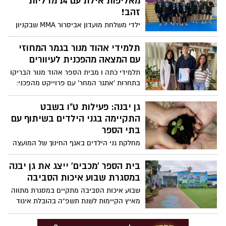
מאליפות אילת עם 14 מדליות
זהב!
ילדי משלחת מועדון אביסרור MMA שבקניון
פרנדלי גן יבנה, חזרו מאליפות אילת
בג’יוג’יטסו ברזילאי עם 14 מדליות זהב בהישג
תלמידי אהוד מנור בגמר המחוזי
מרגש ויוצא דופן.
עם המצאה מהפכנית לעיוורים
תלמידי כתה ו מבית הספר אהוד מנור הבריקו
בתחרות 'אתגר המחר' עם פרוייקט מהפכני:
'משקפרם - משקפיים לעיוורים', ועלו לגמר
התחרות.
גן יבנה: פעילות ט"ו בשבט
התקיימה בגני הילדים בשיתוף עם
בתי הספר
מחלקת גני הילדים באגף החינוך של המועצה
המקומית גן יבנה קיימה גם השנה פעילות ט"ו
בשבט משותפת ומגוונת של גני הילדים
בית הספר 'מכבים' ייצג את גן יבנה
ותלמידי בתי הספר היסודיים והתיכוניים
במסגרת שבוע איכות הסביבה
ביישוב
שבוע איכות הסביבה מתקיים במסגרת מתווה
מאיץ הקיימות לשנת תשפ"ה בהובלת איגוד
ערים לאיכות הסביבה. בית הספר מכבים גן
יבנה ייצג את היישוב במגוון פעילויות ובתכנית