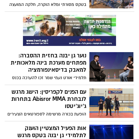
וביטחון בקרב דור העתיד.
בטקס מסורתי ומלא הוקרה, חלקה המועצה
המקומית כבוד ללוחמים ולזכר הנופלים
במלחמת העולם השנייה
נוער גן יבנה בחזית ההסברה:
מפתחים מערכת בינה מלאכותית
למאבק בדיסאינפורמציה
תלמידי אורט נעמי שמר זכו להערכה בכנס
הארצי של TEEN SPIRIT על מיזם פורץ דרך
בשם "TruthFront" – כלי חדשני למלחמה
עם הפנים לקפריסין: הישג מרגש
בפייק ניוז נגד ישראל
לנבחרת Abisror MMA בתחרות
ג’יוג’יטסו
הופעת בכורה מרשימה לספורטאים הצעירים
מגן יבנה בתחרות של מכבי סאמבישיין:
מדליות, נחישות ורוח לחימה. המאמן דויד
אות הפעיל המצטיין הוענק
אביסרור: "העתיד עוד לפנינו."
לתלמידי גן יבנה בטקס מרגש