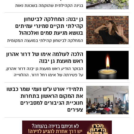
בגינה הקהילתית שהוקמה בשכונת נאות
המכבים גן יבנה, ממשיכים בעשייה הקהילתית
ופותחים פעילות נוספת לציבור הרחב. בקרוב,
גן יבנה: המחלקה לביטחון
סדנת ארומתרפיה ורוקחות טבעית "ואתה קח
קהילתי תקיים סמינרי עמיתים
לך בשמים" על סגולות השמנים האתריים
בנושא מניעת סמים ואלכוהול
בהתמודדות עם סטרס ובחיזוק המערכת
המחלקה לביטחון קהילתי במועצה המקומית
החיסונית עפ"י רפואת הרמב"ם
גן יבנה, בהובלתם של ציפי שילוח ובצלאל
בסל, תקיים בשיתוף פעולה עם כנרת טויטו
הלכה לעולמה אימו של דרור אהרון
מדריכת שפ"י מניעת שימוש בסמים, אלכוהול
ראש מועצת גן יבנה
וטבק, מחוז מרכז משרד החינוך, שני סמינרים
הבוקר הודיע ראש מועצת גן יבנה דרור אהרון,
בנושא סמים ואלכוהול במתנ"ס גן יבנה
על פטירתה של אימו רחל דרור. ההלווייה
תתקיים היום (חמישי) בשעה 14:00 בבית
העלמין נווה הדר הוד השרון
תלמידי אורט ע"ש נעמי שמר כבשו
את המקום הראשון בתחרות
חנוכיית הגיבורים למסבירים
צעירים
תלמידי אורט ע"ש נעמי שמר הגיעו לאחרונה
להישג נהדר ברמה הארצית והביאו המון כבוד
לבית הספר וליישוב. המסבירים הצעירים