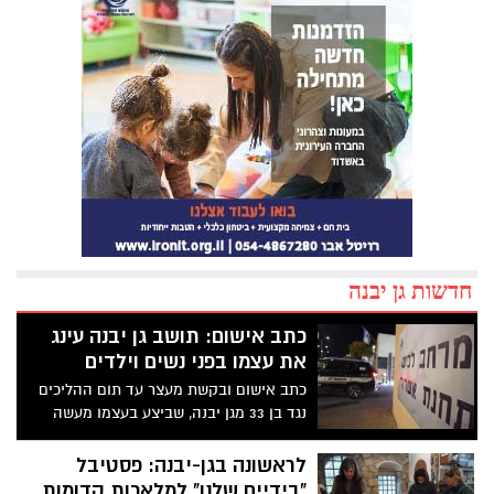
חדשות גן יבנה
כתב אישום: תושב גן יבנה עינג
את עצמו בפני נשים וילדים
כתב אישום ובקשת מעצר עד תום ההליכים
נגד בן 33 מגן יבנה, שביצע בעצמו מעשה
מגונה בפומבי בפני נשים וילדים בעיר אשדוד.
הנאשם היה מגיע עם רכב שכור לשכונות
לראשונה בגן-יבנה: פסטיבל
בעלות אופי חרדי באשדוד, מוציא את איבר
"בידיים שלנו" למלאכות קדומות