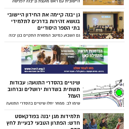
היישובית עם ראש מועצת גן יבנה לפגישה
מעוררת השראה לעתיד.
גן יבנה קיימה את החידון היישובי
בנושא זהירות בדרכים לתלמידי
בתי הספר היסודיים
גם השבוע כמיטב המסורת התקיים בגן יבנה
החידון היישובי בנושא זהירות בדרכים
לתלמידי בתי הספר היסודיים בשיתוף המשרד
לבטחון לאומי והמטה היישובי לבטיחות
בדרכים.
שינויים בהסדרי התנועה: עבודות
תשתית בשדרות ירושלים וברחוב
העמל
שימו לב: ממחר יחלו שינויים בהסדרי התנועה
ברחוב העמל ובשדרות ירושלים עקב עבודות
תשתית.
תלמידות מגן יבנה בפודקאסט
חדש: הפתרון הטבעי לבעיית לחץ