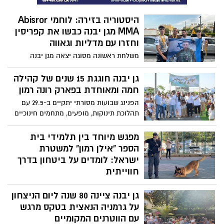
היסטוריה בזירה: לוחמי Abisror
MMA מגן יבנה כבשו את קפריסין
וחזרו עם מדליות וגאווה
משלחת ראשונה מסוגה יצאה מגן יבנה
לתחרות בינלאומית בקפריסין – והביאה
הישגים מזהירים, חגורות חדשות ותחושת
גן יבנה חוגגת 15 שנים של קהילה
ניצחון לקהילה כולה
חמה ומאוחדת בפארק רונה רמון
הפנינג שבועות מסורתי יתקיים ב-29.5 עם
תהלוכת תינוקות, מופעים, מתחמים חינוכיים
וערכיים, וכל זה תחת המסר "בית אחד
לכולם".
מפגש מיוחד בין תלמידי בית
הספר "אילן רמון" למשטרת
ישראל: לומדים על ביטחון בדרך
חווייתית
ניידות משטרה, כלבנים וציוד מבצעי הגיעו
גן יבנה ציינה 80 שנה ליום הניצחון
ליום פעילות חינוכי וחווייתי בבית הספר בגן
יבנה – במטרה לחזק את הקשר בין המשטרה
על גרמניה הנאצית בטקס מרגש
לקהילה ולעודד ערכים של אחריות, אזרחות
עם הווטרנים המקומיים