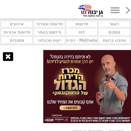
ראשי
חדשות
חדשות אשדוד
אירועים
עסקים
לוח
פירסום באתר
חדשות ארציות
אהבנו ברשת
MyKheila - הבית לעסקים וקהילות
ייעוץ טכנולוגי
מסעדות