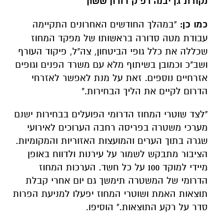
נקודת גן יבנה רפ"ק דורון ששון
כמו כן:
"במהלך החודשים האחרונים התקיימה
עבודת מטה סדורה בראשותו של מפקד המחוז
שכללה את כלל גופי הביטחון, צה"ל, פיקוד העורף
ושב"כ וכמובן בשיתוף מלא עם משרד הפנים וגופים
אזרחיים נוספים. זאת על מנת לאפשר לאזרחי
הדרום לקיים את הליך הבחירות."
"לצד שוטרי המחוז הדרומי הפועלים בבחירות ישנם
מערכי משטרה בפריסה רחבה הערוכים לאירועי
שגרה בתוך הערים והמועצות האזוריות והמקומיות.
הציבור מתבקש לשמור על עירנות ולדווח באופן
מיידי למוקד 100 על כל חשד. הערכות המחוז
הדרומי של המשטרה תימשך גם יום אחרי קבלת
תוצאות האמת ושוטרי המחוז יפעלו למניעת הפרות
סדר על רקע התוצאות." הוסיפו.