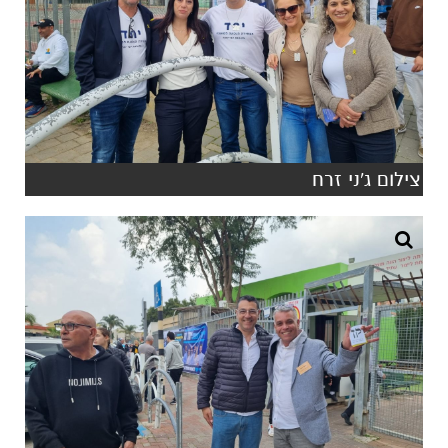
צילום ג'ני זרח