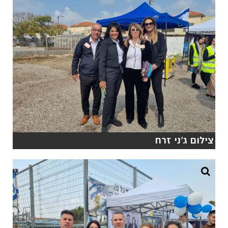
צילום ג'ני זרח