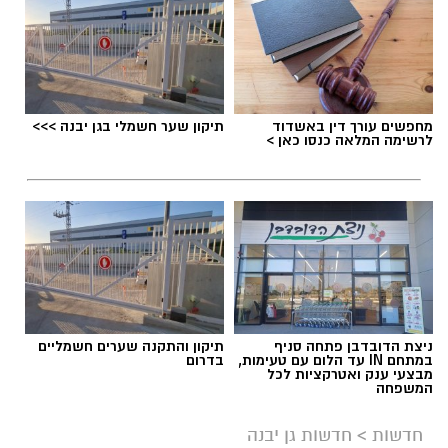
תגים:
פסטיבל אתנחתא גן יבנה
מחפשים עורך דין באשדוד
תיקון שער חשמלי בגן יבנה >>>
פסטיבל 'אתנחתא' חוזר בגדול בגן יבנה רגע לפני
לרשימה המלאה כנסו כאן >
שהקיץ נגמר ויכלול שלושה ימים של הופעות
וחגיגות במחירים מסובסדים לתושבי גן יבנה.
.
הפסטיבל, שמהווה את אירוע סגירת הקיץ ביישוב,
יתקיים השנה במשך 3 ימים, 24 – 26.8.2026 בפארק
ע"ש רונה רמון בגן יבנה.
ניצת הדובדבן פתחה סניף
תיקון והתקנה שערים חשמליים
במתחם IN עד הלום עם טעימות,
בדרום
מבצעי ענק ואטרקציות לכל
המשפחה
חדשות
>
חדשות גן יבנה