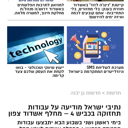
קייטנת "נינג'ה לזוז" באשדוד
למוזאון לתרבות הפלשתים
מועצה מקומית גן יבנה
חוזרת בענק: בלי מחזורים, בלי
באשדוד דרוש/ה מנהל/ת
התחייבות- אתם קובעים לכמה
מחלקת חינוך, למשרה מלאה.
ואיזה ימים להירשם!
ביום שני (24.8) תתקיים הופעתו של בניה ברבי
במסגרת בימות פיס בשעה 21:00, ביום שלישי
(25.8) תתקיים הופעתו של אביתר בנאי גם היא
בשעה 21:00 כאשר פתיחת השערים תתקיים החל
מהשעה 20:00.
מערכת לשליחת SMS
ייעוץ שיווקי וטכנולוגי - בואו
וניוזלייטרים המתקדמת בישראל
לקחת את העסק שלכם צעד
קדימה
הקטע בו יבוצעו העבודות (באדיבות תאגיד מי
יבנה)
חדשות
>
חדשות גן יבנה
תושבי גן יבנה והנהגים באזור מתבקשים לשים לב
נתיבי ישראל מודיעה על עבודות
לשינויים בהסדרי התנועה ברחוב הרצל, בעקבות
תחזוקה בכביש 4 – מחלף אשדוד צפון
עבודות תשתית שיימשכו כשבועיים.
בימי ראשון ושני בשבוע הבא יתבצעו עבודות