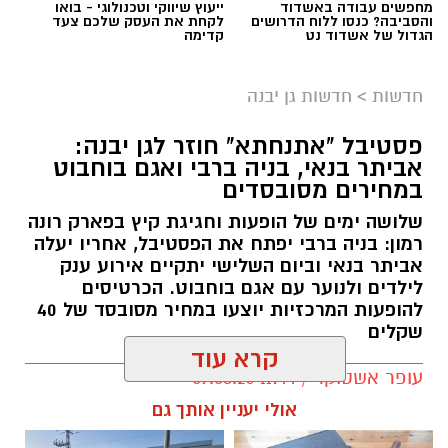
מחפשים עבודה באשדוד
ייעוץ שיווקי וטכנולוגי - בואו
והסביבה? כנסו ללוח הדרושים
לקחת את העסק שלכם צעד
הגדול של אשדוד נט
קדימה
חדשות
>
חדשות גן יבנה
פסטיבל "אתנחתא" חוזר לגן יבנה:
אביתר בנאי, בניה ברבי ואגם בוחבוט
במחירים מסובסדים
שלושה ימים של הופעות וחגיגת קיץ בפארק רונה
רמון: בניה ברבי יפתח את הפסטיבל, אחריו יעלה
אביתר בנאי וביום השלישי יתקיים אירוע ענק
לילדים ולנוער עם אגם בוחבוט. הכרטיסים
להופעות המרכזיות יוצעו במחיר מסובסד של 40
שקלים
קרא עוד
עופר אשטוקר / 11:44 09.08.26
אולי יעניין אותך גם