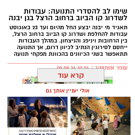
שימו לב להסדרי התנועה: עבודות
לשדרוג קו הביוב ברחוב הרצל בגן יבנה
תאגיד מי יבנה יבצע החל מהיום ועד 23 באוגוסט
עבודות להחלפת ושדרוג קו הביוב ברחוב הרצל,
בין הרחובות ויניפג והניצחון. במהלך העבודות
ייחסם לסירוגין הנתיב לכיוון דרום, אך התנועה
תתאפשר בשני הכיוונים בהכוונת מפקחי תנועה
עופר אשטוקר / 10:54 09.08.26
קרא עוד
אולי יעניין אותך גם
תגים:
עבודות ברחוב הרצל בגן יבנה