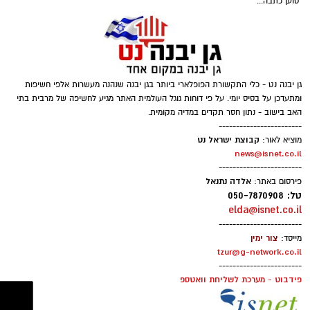
טוען כתבה...
החינוך וההדרכה במוזיאון, לנהל ולהוביל צוות
מקצועי, לפתח תוכניות חינוכיות, ליצור אירועי תוכן
ופרויקטים ייחודיים ולעבוד מול קהלים מגוונים, תוך
חיבור בין עולם התרבות, החינוך והקהילה.
גן יבנה נט - כלי התקשורת הפופלארי ביותר בגן יבנה שנהנה מעשרות אלפי חשיפות
בין דרישות התפקיד:
ומתעדכן על בסיס יומי. על פי דוחות גוגל העולמית האתר מגיע לחשיפה של מרבית בתי
האב בישוב - נתון חסר תקדים במדיה מקומית.
------------------------
תואר אקדמי המוכר על ידי המועצה להשכלה
קבוצת ישראל נט
מוציא לאור:
news@isnet.co.il
גבוהה.
------------------------
ניסיון בפיתוח הדרכה ועמידה מול קהל.
אלדה נתנאל
פירסום באתר:
ניסיון ויכולת בניהול והובלת צוות.
טל: 050-7870908
elda@isnet.co.il
יכולת לפיתוח והפקת פרויקטים מיוחדים
------------------------
ואירועי תוכן.
צור ימין
מייסד:
חשיבה עצמאית ורב־תחומית.
tzur@g-network.co.il
------------------------
יחסי אנוש מצוינים, יוזמה ויצירתיות.
פידבוט - מערכת לשליחת וואטספ