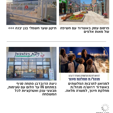
תגים:
דרושים
‏כדי לעקוב אחרי הערוץ גן יבנה נט ב-WhatsApp
לחצו כאן
פרסום עסק באשדוד עם חשיפה
תיקון שער חשמלי בגן יבנה >>>
של מאות אלפים
יש לכם מידע חשוב שטרם נחשף? צילומים מאירוע
חדשותי? מצאתם טעות בכתבה? נשמח שתשתפו
אותנו
למוזאון לתרבות הפלשתים
ניצת הדובדבן פתחה סניף
באשדוד דרוש/ה מנהל/ת
במתחם IN עד הלום עם טעימות,
מחלקת חינוך, למשרה מלאה.
מבצעי ענק ואטרקציות לכל
המשפחה
גיוס
במסגרת התפקיד יידרש המועמד להוביל את תחום