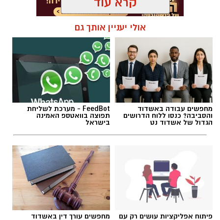
קרא עוד
אולי יעניין אותך גם
תגים:
מחלף אשדוד
,
כביש 4
,
עבודות תחזוקה
מחפשים עבודה באשדוד
FeedBot - מערכת לשליחת
והסביבה? כנסו ללוח הדרושים
תפוצה בוואטספ האמינה
הגדול של אשדוד נט
בישראל
עבודות בכביש
פיתוח אפליקציות עושים רק עם
מחפשים עורך דין באשדוד