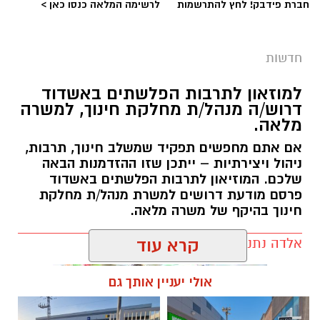
חברת פידבק! לחץ להתרשמות
לרשימה המלאה כנסו כאן >
העבודות יבוצעו לצורך חידוש סימוני הדרך והתקנת
עיני חתול במחלף אשדוד צפון. בימים ראשון ושני,
חדשות
9-10.8.2026, בין השעות 23:00 ועד 05:00 בבוקר
למחרת. העבודות יימשכו שני לילות.
למוזאון לתרבות הפלשתים באשדוד
דרוש/ה מנהל/ת מחלקת חינוך, למשרה
הסדרי התנועה:
מלאה.
תבוצע חסימה הרמטית של רמפות הכניסה ממחלף
אם אתם מחפשים תפקיד שמשלב חינוך, תרבות,
אשדוד צפון לכביש 4 לכיוון דרום. לנוסעים לכיוון
ניהול ויצירתיות – ייתכן שזו ההזדמנות הבאה
דרום מומלץ להמשיך דרך מחלף יבנה ולהצטרף
שלכם. המוזיאון לתרבות הפלשתים באשדוד
משם לכביש 4.
פרסם מודעת דרושים למשרת מנהל/ת מחלקת
חינוך בהיקף של משרה מלאה.
מומלץ להיערך מראש ולהיעזר בישומוני הניווט.
אלדה נתנאל / 17:57 06.08.26
קרא עוד
העבודות מבוצעות כחלק מפעולות לחידוש סימוני
הדרך ושיפור בטיחות הנסיעה עבור כלל משתמשי
אולי יעניין אותך גם
הדרך. אנו מתנצלים על אי הנוחות הזמנית ומודים
לכם על הסבלנות.