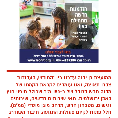
ממועצת גן יבנה עדכנו כי:
"החודש, העבודות
צברו תאוצה, ואנו עומדים לקראת הקמתו של
מבנה חדש בגודל של כ-150 מ"ר שכולל חיפוי חוץ
באבן ירושלמית, תאי שירותים חדשים, שירותים
נגישים, מטבחון חדש, מרחב מוגן מוסדי (ממ"מ),
חלל פתוח לקיום פעולות התנועה, חיבור משודרג