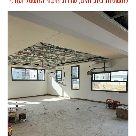
לתשתיות ביוב ומים, שדרוג חיבור החשמל ועוד."