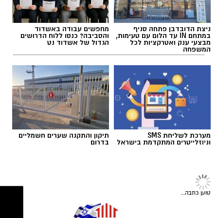
חשיבה עצמאית ורב־תחומית.
תגים:
לדיאן שוורץ וללוטם מדמוני
יחסי אנוש מצוינים, יוזמה ויצירתיות.
ניצת הדובדבן פתחה סניף
מחפשים עבודה באשדוד
במתחם IN עד הלום עם טעימות,
והסביבה? כנסו ללוח הדרושים
מבצעי ענק ואטרקציות לכל
הגדול של אשדוד נט
המשפחה
מערכת לשליחת SMS
תיקון והתקנה שערים חשמליים
וניוזלייטרים המתקדמת בישראל
בדרום
במוזיאון מציינים כי הם מחפשים מועמד או מועמדת
בעלי "ראש מלא ברעיונות", שיצטרפו להובלת
הפעילות החינוכית והקהילתית של אחד ממוסדות
טוען כתבה...