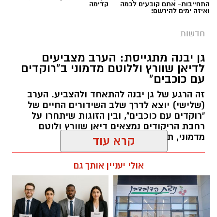
התחייבות- אתם קובעים לכמה
קדימה
ואיזה ימים להירשם!
גיוס
חדשות
במסגרת התפקיד יידרש המועמד להוביל את תחום
החינוך וההדרכה במוזיאון, לנהל ולהוביל צוות
גן יבנה מתגייסת: הערב מצביעים
לדיאן שוורץ וללוטם מדמוני ב"רוקדים
מקצועי, לפתח תוכניות חינוכיות, ליצור אירועי תוכן
עם כוכבים"
ופרויקטים ייחודיים ולעבוד מול קהלים מגוונים, תוך
זה הרגע של גן יבנה להתאחד ולהצביע. הערב
חיבור בין עולם התרבות, החינוך והקהילה.
(שלישי) יוצא לדרך שלב השידורים החיים של
"רוקדים עם כוכבים", ובין הזוגות שיתחרו על
בין דרישות התפקיד:
רחבת הריקודים נמצאים דיאן שוורץ ולוטם
מדמוני, תושב גן יבנה.
תואר אקדמי המוכר על ידי המועצה להשכלה
גבוהה.
אלדה נתנאל / 11:19 05.08.26
קרא עוד
ניסיון בפיתוח הדרכה ועמידה מול קהל.
ניסיון ויכולת בניהול והובלת צוות.
אולי יעניין אותך גם
יכולת לפיתוח והפקת פרויקטים מיוחדים
ואירועי תוכן.