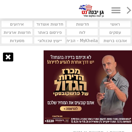
ראשי
חדשות
חדשות אשדוד
אירועים
עסקים
לוח
פירסום באתר
חדשות ארציות
אהבנו ברשת
MyKheila - הבית לעסקים וקהילות
ייעוץ טכנולוגי
מסעדות