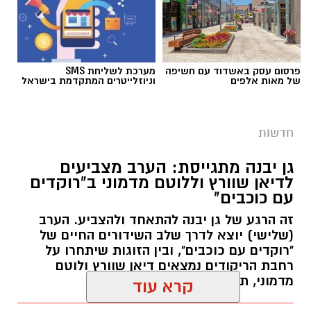
פרסום עסק באשדוד עם חשיפה
מערכת לשליחת SMS
של מאות אלפים
וניוזלייטרים המתקדמת בישראל
גיוס
חדשות
במסגרת התפקיד יידרש המועמד להוביל את תחום
החינוך וההדרכה במוזיאון, לנהל ולהוביל צוות
גן יבנה מתגייסת: הערב מצביעים
לדיאן שוורץ וללוטם מדמוני ב"רוקדים
מקצועי, לפתח תוכניות חינוכיות, ליצור אירועי תוכן
עם כוכבים"
ופרויקטים ייחודיים ולעבוד מול קהלים מגוונים, תוך
זה הרגע של גן יבנה להתאחד ולהצביע. הערב
חיבור בין עולם התרבות, החינוך והקהילה.
(שלישי) יוצא לדרך שלב השידורים החיים של
"רוקדים עם כוכבים", ובין הזוגות שיתחרו על
בין דרישות התפקיד:
רחבת הריקודים נמצאים דיאן שוורץ ולוטם
מדמוני, תושב גן יבנה.
תואר אקדמי המוכר על ידי המועצה להשכלה