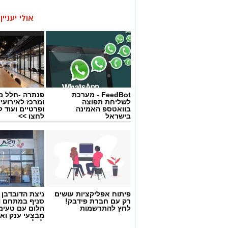
אולי יעניי
FeedBot - מערכת
פנתרה -חלל מ
לשליחת תפוצה
ומרכז לאירועי
בוואטספ האמינה
ופרטיים ועוד 
בישראל
לחצו >>
פיתוח אפליקציות עושים
ניצת הדובדבן
רק עם חברת פידבק!
לחץ להתרשמות
הלום עם טעימ
מבצעי ענק וא
לכל המשפחה