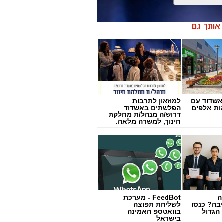
ן אותך גם
שדוד עם
למוזאון לתרבות
ת אלפים
הפלשתים באשדוד
דרוש/ה מנהל/ת מחלקת
חינוך, למשרה מלאה.
ה
FeedBot - מערכת
 תחום החינוך וההדרכה במוזיאון, לנהל
בה? כנסו
לשליחת תפוצה
הגדול
בוואטספ האמינה
ת, ליצור אירועי תוכן ופרויקטים ייחודיים
בישראל