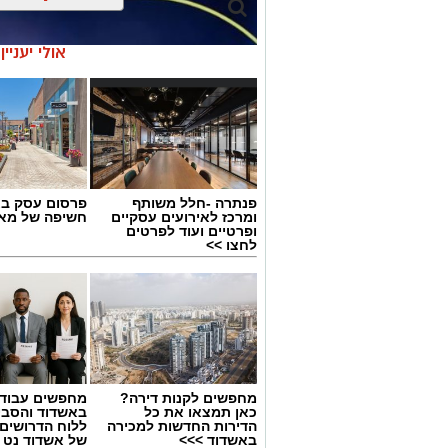
אולי יעניי
פנתרה -חלל משותף
פרסום עסק בא
ומרכז לאירועים עסקיים
חשיפה של מאו
ופרטיים ועוד לפרטים
לחצו >>
גיוס
מחפשים לקנות דירה?
מחפשים עבוד
במסגרת התפקיד יידרש המועמד להוביל את
כאן תמצאו את כל
באשדוד והסבי
הדירות החדשות למכירה
ללוח הדרושים 
ולהוביל צוות מקצועי, לפתח תוכניות חינוכיו
באשדוד >>>
של אשדוד נט