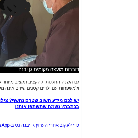
דוברות מועצה מקומית גן יבנה
גם השנה החלטתי להקציב תקציב מיוחד ל
ולמשפחות עם ילדים קטנים שידם אינה מ
יש לכם מידע חשוב שטרם נחשף? צילו
בכתבה? נשמח שתשתפו אותנו
‏כדי לעקוב אחרי הערוץ גן יבנה נט ב-WhatsApp לחצו כאן