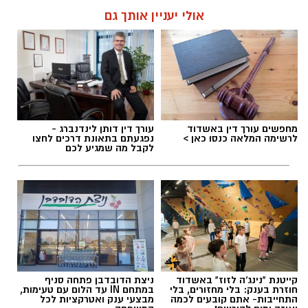
אולי יעניין אותך גם
מחפשים עורך דין באשדוד
עורך דין דותן לינדנברג -
לרשימה המלאה כנסו כאן >
נפגעתם בתאונת דרכים לחצו
לקבל מה שמגיע לכם
קייטנת "נינג'ה לזוז" באשדוד
ניצת הדובדבן פתחה סניף
חוזרת בענק: בלי מחזורים, בלי
במתחם IN עד הלום עם טעימות,
התחייבות- אתם קובעים לכמה
מבצעי ענק ואטרקציות לכל