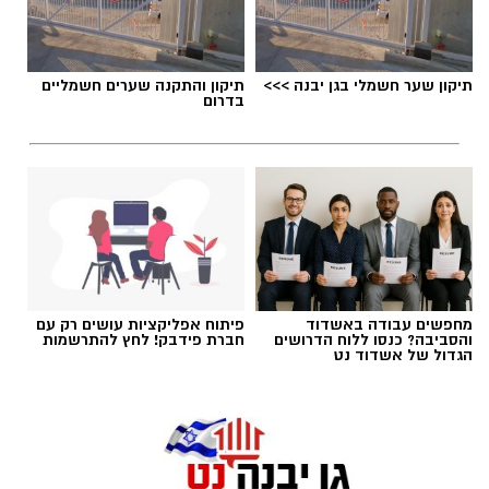
תגים:
דרושים
תיקון שער חשמלי בגן יבנה >>>
תיקון והתקנה שערים חשמליים
בדרום
מחפשים עבודה באשדוד
פיתוח אפליקציות עושים רק עם
והסביבה? כנסו ללוח הדרושים
חברת פידבק! לחץ להתרשמות
הגדול של אשדוד נט
גיוס
במסגרת התפקיד יידרש המועמד להוביל את תחום
החינוך וההדרכה במוזיאון, לנהל ולהוביל צוות