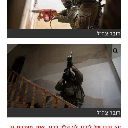
דובר צה"ל
דובר צה"ל
יהי זכרו של לידור לוי הי"ד ברוך, אמן. מערכת גן