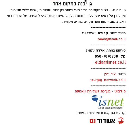
מקצועי, לפתח תוכניות חינוכיות, ליצור אירועי תוכן
ופרויקטים ייחודיים ולעבוד מול קהלים מגוונים, תוך
גן יבנה נט - כלי התקשורת הפופלארי ביותר בגן יבנה שנהנה מעשרות אלפי חשיפות
ומתעדכן על בסיס יומי. על פי דוחות גוגל העולמית האתר מגיע לחשיפה של מרבית בתי
חיבור בין עולם התרבות, החינוך והקהילה.
האב בישוב - נתון חסר תקדים במדיה מקומית.
------------------------
בין דרישות התפקיד:
קבוצת ישראל נט
מוציא לאור:
news@isnet.co.il
------------------------
תואר אקדמי המוכר על ידי המועצה להשכלה
אלדה נתנאל
פירסום באתר:
גבוהה.
טל: 050-7870908
elda@isnet.co.il
ניסיון בפיתוח הדרכה ועמידה מול קהל.
------------------------
ניסיון ויכולת בניהול והובלת צוות.
צור ימין
מייסד:
יכולת לפיתוח והפקת פרויקטים מיוחדים
tzur@g-network.co.il
------------------------
ואירועי תוכן.
פידבוט - מערכת לשליחת וואטספ
חשיבה עצמאית ורב־תחומית.
יחסי אנוש מצוינים, יוזמה ויצירתיות.
קבוצת התקשורת ומקומוני הרשת: