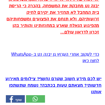
יבנה נט מחבקת את המשפחה, בהכרה כי הריסת
בית המחבל לא תחזיר את יקירם לחיק
זרועותיהם, ולא תנחם את הפצועים ומשפחותיהם
מהפיגוע הנאלח שארע במחוזותינו והותיר בהן
זכרון לדראון עולם...
‏כדי לעקוב אחרי הערוץ גן יבנה נט ב-WhatsApp
לחצו כאן
יש לכם מידע חשוב שטרם נחשף? צילומים מאירוע
חדשותי? מצאתם טעות בכתבה? נשמח שתשתפו
אותנו