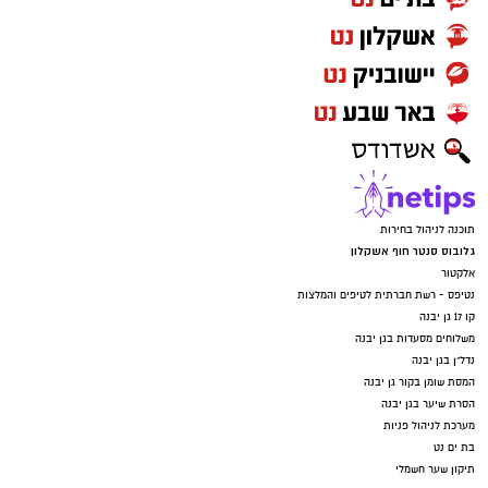
‏כדי לעקוב אחרי הערוץ גן יבנה נט ב-WhatsApp
לחצו כאן
יש לכם מידע חשוב שטרם נחשף? צילומים מאירוע
חדשותי? מצאתם טעות בכתבה? נשמח שתשתפו
אותנו
תוכנה לניהול בחירות
גלובוס סנטר חוף אשקלון
אלקטור
נטיפס - רשת חברתית לטיפים והמלצות
קו 17 גן יבנה
משלוחים מסעדות בגן יבנה
נדל"ן בגן יבנה
המסת שומן בקור גן יבנה
הסרת שיער בגן יבנה
מערכת לניהול פניות
בת ים נט
תיקון שער חשמלי