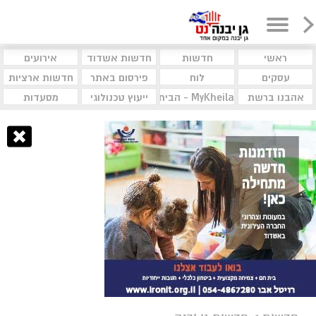
ראשי
חדשות
חדשות אשדוד
אירועים
עסקים
לוח
פירסום באתר
חדשות ארציות
אהבנו ברשת
MyKheila - הבית לעסקים וקהילות
ייעוץ טכנולוגי
מסעדות