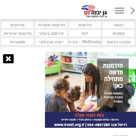
ראשי
חדשות
חדשות אשדוד
אירועים
עסקים
לוח
פירסום באתר
חדשות ארציות
אהבנו ברשת
MyKheila - הבית לעסקים וקהילות
ייעוץ טכנולוגי
מסעדות