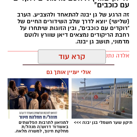
עם כוכבים"
ופרויקטים ייחודיים ולעבוד מול קהלים מגוונים, תוך
זה הרגע של גן יבנה להתאחד ולהצביע. הערב
חיבור בין עולם התרבות, החינוך והקהילה.
(שלישי) יוצא לדרך שלב השידורים החיים של
"רוקדים עם כוכבים", ובין הזוגות שיתחרו על
בין דרישות התפקיד:
רחבת הריקודים נמצאים דיאן שוורץ ולוטם
מדמוני, תושב גן יבנה.
תואר אקדמי המוכר על ידי המועצה להשכלה
גבוהה.
אלדה נתנאל / 11:19 05.08.26
קרא עוד
ניסיון בפיתוח הדרכה ועמידה מול קהל.
ניסיון ויכולת בניהול והובלת צוות.
אולי יעניין אותך גם
יכולת לפיתוח והפקת פרויקטים מיוחדים
ואירועי תוכן.
חשיבה עצמאית ורב־תחומית.
תגים:
לדיאן שוורץ וללוטם מדמוני
יחסי אנוש מצוינים, יוזמה ויצירתיות.
תיקון שער חשמלי בגן יבנה >>>
למוזאון לתרבות הפלשתים
באשדוד דרוש/ה מנהל/ת
מחלקת חינוך, למשרה מלאה.