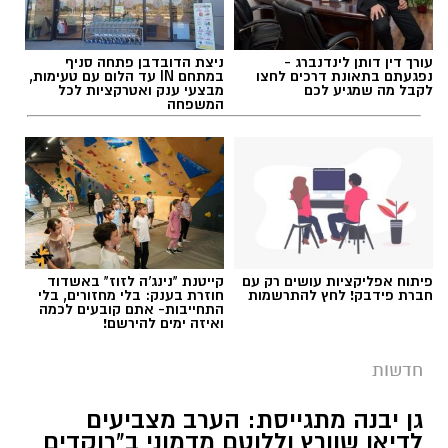
עורך דין דותן לינדנברג -
ניצת הדובדבן פתחה סניף
נפגעתם בתאונת דרכים לחצו
במתחם IN עד הלום עם טעימות,
לקבל מה שמגיע לכם
מבצעי ענק ואטרקציות לכל
המשפחה
פיתוח אפליקציות עושים רק עם
קייטנת "נינג'ה לזוז" באשדוד
חברת פידבק! לחץ להתרשמות
חוזרת בענק: בלי מחזורים, בלי
התחייבות- אתם קובעים לכמה
ואיזה ימים להירשם!
גיוס
חדשות
במסגרת התפקיד יידרש המועמד להוביל את תחום
החינוך וההדרכה במוזיאון, לנהל ולהוביל צוות
גן יבנה מתגייסת: הערב מצביעים
לדיאן שוורץ וללוטם מדמוני ב"רוקדים
מקצועי, לפתח תוכניות חינוכיות, ליצור אירועי תוכן