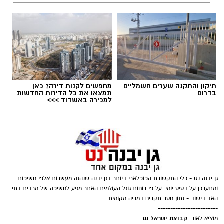
תיקון והתקנה שערים חשמליים
מחפשים לקנות דירה? כאן
בדרום
תמצאו את כל הדירות החדשות
למכירה באשדוד >>>
במוזיאון מציינים כי הם מחפשים מועמד או מועמדת
בעלי "ראש מלא ברעיונות", שיצטרפו להובלת
הפעילות החינוכית והקהילתית של אחד ממוסדות
התרבות הבולטים בעיר.
גן יבנה נט - כלי התקשורת הפופלארי ביותר בגן יבנה שנהנה מעשרות אלפי חשיפות
ומתעדכן על בסיס יומי. על פי דוחות גוגל העולמית האתר מגיע לחשיפה של מרבית בתי
לפרטים המלאים ולהגשת מועמדות ניתן להיכנס
האב בישוב - נתון חסר תקדים במדיה מקומית.
------------------------
לעמוד הדרושים של החברה העירונית:
מועצה גן יבנה
קבוצת ישראל נט
מוציא לאור: