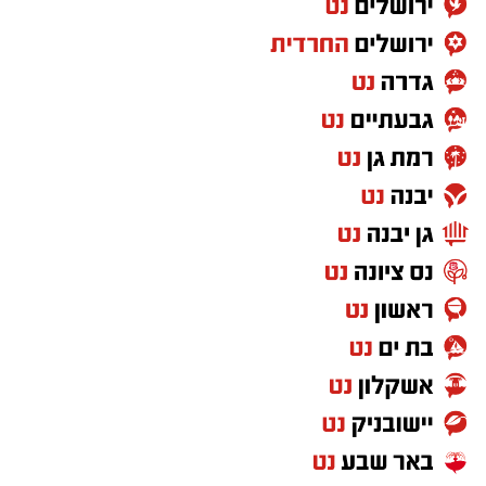
להצביע ולתמוך בלוטם ובדיאן, כדי לסייע להם
להמשיך לשלב הבא ולהישאר בתחרות.
איך מצביעים?
ההצבעה מתבצעת
באמצעות אפליקציית mako
בטלפון הנייד
. לאחר שכל הזוגות יסיימו את
הופעתם תיפתח ההצבעה, ותוכלו לבחור בדיאן
שוורץ ולוטם מדמוני.
זה הזמן להראות את הכוח של גן יבנה – פותחים
את אפליקציית mako, מצביעים לדיאן וללוטם
ומחזיקים להם אצבעות בדרך לשלב הבא.
https://onelink.to/ew2bb7
‏כדי לעקוב אחרי הערוץ גן יבנה נט ב-WhatsApp