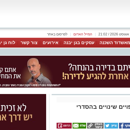
|
המייל האדום
|
לפרסום באתר
אשדוד השכנה
עסקים בגן יבנה
אירועים
צור קשר
לוח גן י
לילה בכביש 3921: צפויים שינויים בהסדרי