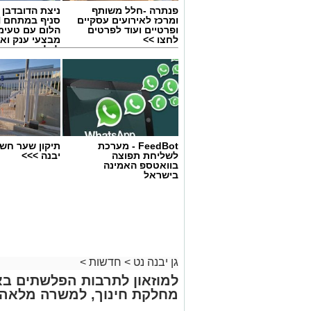
פנתרה -חלל משותף
ניצת הדובדבן
ומרכז לאירועים עסקיים
ופרטיים ועוד לפרטים
הלום עם טעימ
לחצו >>
מבצעי ענק וא
לכל המשפחה
עבודות בכביש
העבודות יבוצעו לצורך חידוש סימוני הדרך
FeedBot - מערכת
תיקון שער חשמ
לשליחת תפוצה
יבנה >>>
בוואטספ האמינה
העבודות יימשכו שני לילות.
בישראל
הסדרי התנועה:
דרום. לנוסעים לכיוון דרום מומלץ להמש
4.
גן יבנה נט
>
חדשות
>
מומלץ להיערך מראש ולהיעזר בישומוני הנ
לחידוש סימוני הדרך ושיפור בטיחות הנסי
למוזאון לתרבות הפלשתים בא
מתנצלים על אי הנוחות הזמנית ומודים לכ
מחלקת חינוך, למשרה מלאה.