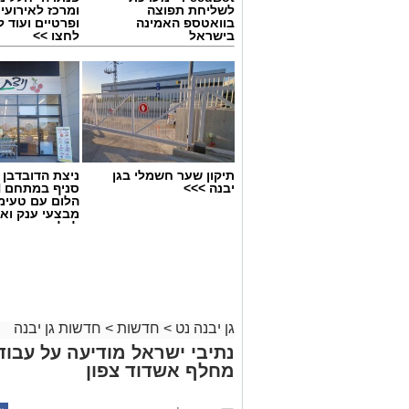
לשליחת תפוצה
ומרכז לאירועי
בוואטספ האמינה
ופרטיים ועוד 
בישראל
לחצו >>
תיקון שער חשמלי בגן
ניצת הדובדבן
יבנה >>>
הלום עם טעימ
מבצעי ענק וא
לכל המשפחה
גן יבנה נט
>
חדשות
>
חדשות גן יבנה
מחלף אשדוד צפון