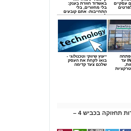
ם עסקיים
באשדוד חוזרת בענק:
לפרטים
בלי מחזורים, בלי
התחייבות- אתם קובעים
לכמה ואיזה ימים
להירשם!
 פתחה
ייעוץ שיווקי וטכנולוגי -
סניף במתחם IN עד
בואו לקחת את העסק
ות,
שלכם צעד קדימה
טרקציות
נתיבי ישראל מודיעה על עבודות תחזוקה בכביש 4 –