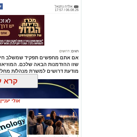
יש לכם מידע חשוב שטרם נחשף? צילו
אלדה נתנאל
בכתבה? נשמח שתשתפו אותנו
06.08.26 / 17:57
‏כדי לעקוב אחרי הערוץ גן יבנה נט ב-WhatsApp לחצו כאן
תגים:
דרושים
אם אתם מחפשים תפקיד שמשלב חינוך, 
שזו ההזדמנות הבאה שלכם. המוזיאו
מודעת דרושים למשרת מנהל/ת מחלק
קרא ע
אולי יעניי