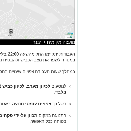
מועצה מקומית גן יבנה
העבודות יתקיימו החל מהשעה
22:00 בלילה ועד השעה 05:00 בבוקר למחרת
במטרה לשפר את מצב הכביש ולהבטיח נסי
במהלך שעות העבודה צפויים שינויים בהס
לנוסעים
לכיוון מערב, לכיוון כביש 42
בלבד
.
בשל כך
צפויים עומסי תנועה באזור
התנועה במקום
תכוון על-ידי פקחים
בטוחה ככל האפשר.