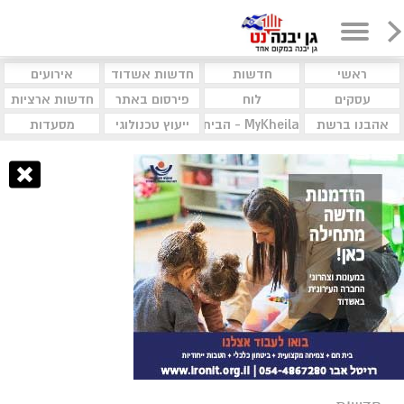
ראשי
חדשות
חדשות אשדוד
אירועים
עסקים
לוח
פירסום באתר
חדשות ארציות
אהבנו ברשת
MyKheila - הבית לעסקים וקהילות
ייעוץ טכנולוגי
מסעדות