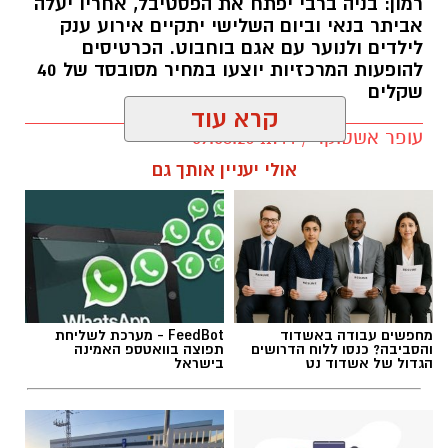
רמון: בניה ברבי יפתח את הפסטיבל, אחריו יעלה
אביתר בנאי וביום השלישי יתקיים אירוע ענק
לילדים ולנוער עם אגם בוחבוט. הכרטיסים
להופעות המרכזיות יוצעו במחיר מסובסד של 40
שקלים
קרא עוד
עופר אשטוקר / 11:44 09.08.26
אולי יעניין אותך גם
תגים:
פסטיבל אתנחתא גן יבנה
מחפשים עבודה באשדוד
FeedBot - מערכת לשליחת
פסטיבל 'אתנחתא' חוזר בגדול בגן יבנה רגע לפני
והסביבה? כנסו ללוח הדרושים
תפוצה בוואטספ האמינה
שהקיץ נגמר ויכלול שלושה ימים של הופעות
הגדול של אשדוד נט
בישראל
וחגיגות במחירים מסובסדים לתושבי גן יבנה.
.