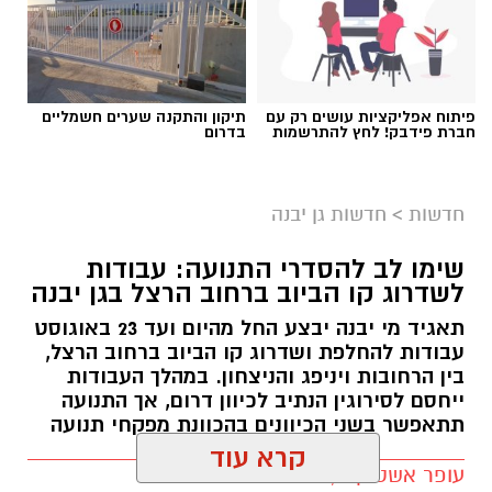
הפסטיבל, שמהווה את אירוע סגירת הקיץ ביישוב,
יתקיים השנה במשך 3 ימים, 24 – 26.8.2026 בפארק
ע"ש רונה רמון בגן יבנה.
פיתוח אפליקציות עושים רק עם
תיקון והתקנה שערים חשמליים
חברת פידבק! לחץ להתרשמות
בדרום
חדשות
>
חדשות גן יבנה
שימו לב להסדרי התנועה: עבודות
לשדרוג קו הביוב ברחוב הרצל בגן יבנה
תאגיד מי יבנה יבצע החל מהיום ועד 23 באוגוסט
עבודות להחלפת ושדרוג קו הביוב ברחוב הרצל,
בין הרחובות ויניפג והניצחון. במהלך העבודות
ייחסם לסירוגין הנתיב לכיוון דרום, אך התנועה
תתאפשר בשני הכיוונים בהכוונת מפקחי תנועה
קרא עוד
עופר אשטוקר / 10:54 09.08.26