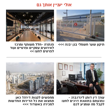
אולי יעניין אותך גם
תגים:
עבודות ברחוב הרצל בגן יבנה
תיקון שער חשמלי בגן יבנה >>>
פנתרה -חלל משותף ומרכז
לאירועים עסקיים ופרטיים ועוד
לפרטים לחצו >>
מועצה מקומית גן יבנה
ביום שני (24.8) תתקיים הופעתו של בניה ברבי
במסגרת בימות פיס בשעה 21:00, ביום שלישי
(25.8) תתקיים הופעתו של אביתר בנאי גם היא
בשעה 21:00 כאשר פתיחת השערים תתקיים החל
עורך דין דותן לינדנברג -
מחפשים לקנות דירה? כאן
מהשעה 20:00.
נפגעתם בתאונת דרכים לחצו
תמצאו את כל הדירות החדשות
לקבל מה שמגיע לכם
למכירה באשדוד >>>