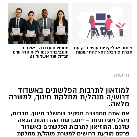
עבודות בכביש
פיתוח אפליקציות עושים רק עם
מחפשים עבודה באשדוד
חברת פידבק! לחץ להתרשמות
והסביבה? כנסו ללוח הדרושים
הגדול של אשדוד נט
העבודות יבוצעו לצורך חידוש סימוני הדרך והתקנת
עיני חתול במחלף אשדוד צפון. בימים ראשון ושני,
חדשות
9-10.8.2026, בין השעות 23:00 ועד 05:00 בבוקר
למחרת. העבודות יימשכו שני לילות.
למוזאון לתרבות הפלשתים באשדוד
דרוש/ה מנהל/ת מחלקת חינוך, למשרה
הסדרי התנועה:
מלאה.
תבוצע חסימה הרמטית של רמפות הכניסה ממחלף
אם אתם מחפשים תפקיד שמשלב חינוך, תרבות,
אשדוד צפון לכביש 4 לכיוון דרום. לנוסעים לכיוון
ניהול ויצירתיות – ייתכן שזו ההזדמנות הבאה
דרום מומלץ להמשיך דרך מחלף יבנה ולהצטרף
שלכם. המוזיאון לתרבות הפלשתים באשדוד
משם לכביש 4.
פרסם מודעת דרושים למשרת מנהל/ת מחלקת