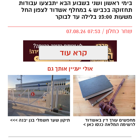
בימי ראשון ושני בשבוע הבא יתבצעו עבודות
תחזוקה בכביש 4 במחלף אשדוד לצפון החל
משעות 23:00 בלילה עד לבוקר
שחר כחלון / 07:53 07.08.26
קרא עוד
אולי יעניין אותך גם
תגים:
מחלף אשדוד
,
כביש 4
,
עבודות תחזוקה
מחפשים עורך דין באשדוד
תיקון שער חשמלי בגן יבנה >>>
לרשימה המלאה כנסו כאן >