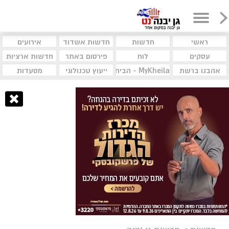
ראשי
חדשות
חדשות אשדוד
אירועים
עסקים
לוח
פירסום באתר
חדשות ארציות
אהבנו ברשת
MyKheila - הבית לעסקים וקהילות
ייעוץ טכנולוגי
מסעדות