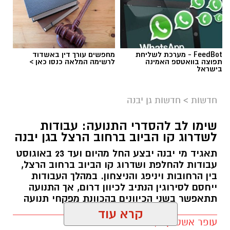
הפסטיבל, שמהווה את אירוע סגירת הקיץ ביישוב,
יתקיים השנה במשך 3 ימים, 24 – 26.8.2026 בפארק
ע"ש רונה רמון בגן יבנה.
FeedBot - מערכת לשליחת
מחפשים עורך דין באשדוד
תפוצה בוואטספ האמינה
לרשימה המלאה כנסו כאן >
בישראל
חדשות
>
חדשות גן יבנה
שימו לב להסדרי התנועה: עבודות
לשדרוג קו הביוב ברחוב הרצל בגן יבנה
תאגיד מי יבנה יבצע החל מהיום ועד 23 באוגוסט
עבודות להחלפת ושדרוג קו הביוב ברחוב הרצל,
בין הרחובות ויניפג והניצחון. במהלך העבודות
ייחסם לסירוגין הנתיב לכיוון דרום, אך התנועה
תתאפשר בשני הכיוונים בהכוונת מפקחי תנועה
קרא עוד
עופר אשטוקר / 10:54 09.08.26