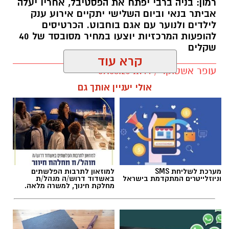
רמון: בניה ברבי יפתח את הפסטיבל, אחריו יעלה
אביתר בנאי וביום השלישי יתקיים אירוע ענק
לילדים ולנוער עם אגם בוחבוט. הכרטיסים
להופעות המרכזיות יוצעו במחיר מסובסד של 40
שקלים
קרא עוד
עופר אשטוקר / 11:44 09.08.26
אולי יעניין אותך גם
תגים:
פסטיבל אתנחתא גן יבנה
מערכת לשליחת SMS
למוזאון לתרבות הפלשתים
פסטיבל 'אתנחתא' חוזר בגדול בגן יבנה רגע לפני
וניוזלייטרים המתקדמת בישראל
באשדוד דרוש/ה מנהל/ת
שהקיץ נגמר ויכלול שלושה ימים של הופעות
מחלקת חינוך, למשרה מלאה.
וחגיגות במחירים מסובסדים לתושבי גן יבנה.
.