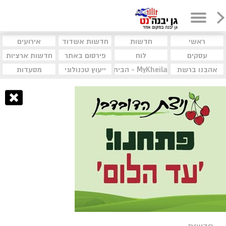
ראשי
חדשות
חדשות אשדוד
אירועים
עסקים
לוח
פירסום באתר
חדשות ארציות
אהבנו ברשת
MyKheila - הבית לעסקים וקהילות
ייעוץ טכנולוגי
מסעדות