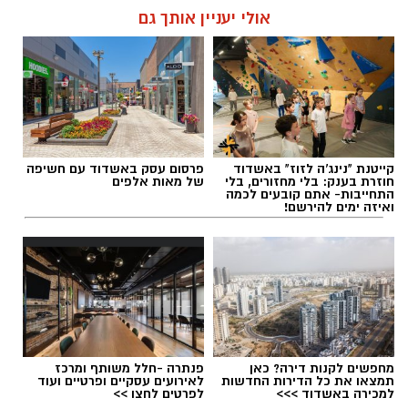
אולי יעניין אותך גם
תגים:
עבודות ברחוב הרצל בגן יבנה
קייטנת "נינג'ה לזוז" באשדוד
פרסום עסק באשדוד עם חשיפה
חוזרת בענק: בלי מחזורים, בלי
של מאות אלפים
התחייבות- אתם קובעים לכמה
ואיזה ימים להירשם!
מועצה מקומית גן יבנה
ביום שני (24.8) תתקיים הופעתו של בניה ברבי
במסגרת בימות פיס בשעה 21:00, ביום שלישי
(25.8) תתקיים הופעתו של אביתר בנאי גם היא
בשעה 21:00 כאשר פתיחת השערים תתקיים החל
מחפשים לקנות דירה? כאן
פנתרה -חלל משותף ומרכז
מהשעה 20:00.
תמצאו את כל הדירות החדשות
לאירועים עסקיים ופרטיים ועוד
למכירה באשדוד >>>
לפרטים לחצו >>