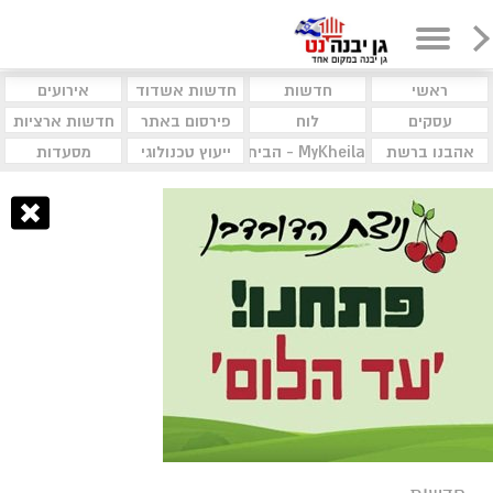
ראשי
חדשות
חדשות אשדוד
אירועים
עסקים
לוח
פירסום באתר
חדשות ארציות
אהבנו ברשת
MyKheila - הבית לעסקים וקהילות
ייעוץ טכנולוגי
מסעדות