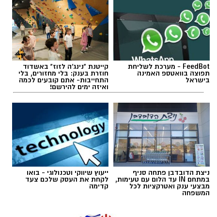
תגים:
מחלף אשדוד
,
כביש 4
,
עבודות תחזוקה
FeedBot - מערכת לשליחת
קייטנת "נינג'ה לזוז" באשדוד
תפוצה בוואטספ האמינה
חוזרת בענק: בלי מחזורים, בלי
בישראל
התחייבות- אתם קובעים לכמה
ואיזה ימים להירשם!
עבודות בכביש
ניצת הדובדבן פתחה סניף
ייעוץ שיווקי וטכנולוגי - בואו
במתחם IN עד הלום עם טעימות,
לקחת את העסק שלכם צעד
מבצעי ענק ואטרקציות לכל
קדימה
העבודות יבוצעו לצורך חידוש סימוני הדרך והתקנת
המשפחה
עיני חתול במחלף אשדוד צפון. בימים ראשון ושני,