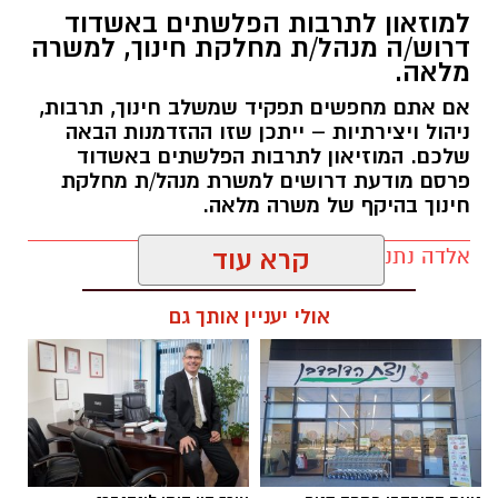
למוזאון לתרבות הפלשתים באשדוד
העבודות מבוצעות כחלק מפעולות לחידוש סימוני
דרוש/ה מנהל/ת מחלקת חינוך, למשרה
הדרך ושיפור בטיחות הנסיעה עבור כלל משתמשי
מלאה.
הדרך. אנו מתנצלים על אי הנוחות הזמנית ומודים
אם אתם מחפשים תפקיד שמשלב חינוך, תרבות,
לכם על הסבלנות.
ניהול ויצירתיות – ייתכן שזו ההזדמנות הבאה
שלכם. המוזיאון לתרבות הפלשתים באשדוד
פרסם מודעת דרושים למשרת מנהל/ת מחלקת
‏כדי לעקוב אחרי הערוץ גן יבנה נט ב-WhatsApp
חינוך בהיקף של משרה מלאה.
לחצו כאן
אלדה נתנאל / 17:57 06.08.26
קרא עוד
יש לכם מידע חשוב שטרם נחשף? צילומים מאירוע
אולי יעניין אותך גם
חדשותי? מצאתם טעות בכתבה? נשמח שתשתפו
אותנו
תגים:
דרושים