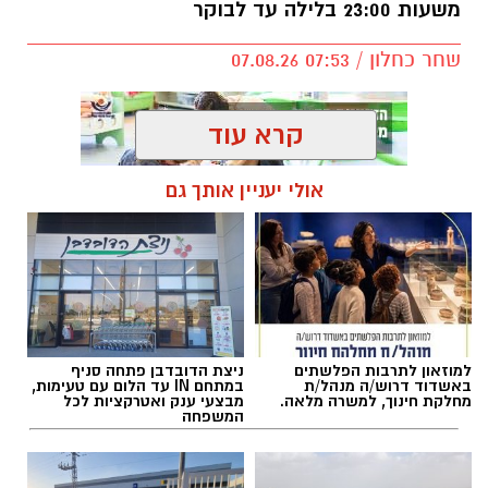
משעות 23:00 בלילה עד לבוקר
שחר כחלון / 07:53 07.08.26
קרא עוד
אולי יעניין אותך גם
תגים:
מחלף אשדוד
,
כביש 4
,
עבודות תחזוקה
למוזאון לתרבות הפלשתים
ניצת הדובדבן פתחה סניף
באשדוד דרוש/ה מנהל/ת
במתחם IN עד הלום עם טעימות,
מחלקת חינוך, למשרה מלאה.
מבצעי ענק ואטרקציות לכל
המשפחה