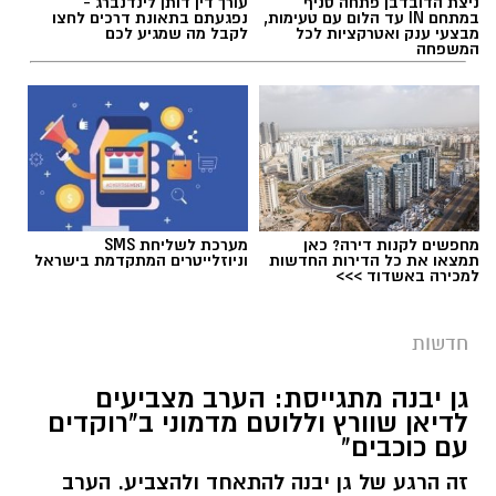
ניצת הדובדבן פתחה סניף
עורך דין דותן לינדנברג -
במתחם IN עד הלום עם טעימות,
נפגעתם בתאונת דרכים לחצו
מבצעי ענק ואטרקציות לכל
לקבל מה שמגיע לכם
המשפחה
מחפשים לקנות דירה? כאן
מערכת לשליחת SMS
תמצאו את כל הדירות החדשות
וניוזלייטרים המתקדמת בישראל
למכירה באשדוד >>>
גיוס
חדשות
במסגרת התפקיד יידרש המועמד להוביל את תחום
החינוך וההדרכה במוזיאון, לנהל ולהוביל צוות
גן יבנה מתגייסת: הערב מצביעים
לדיאן שוורץ וללוטם מדמוני ב"רוקדים
מקצועי, לפתח תוכניות חינוכיות, ליצור אירועי תוכן
עם כוכבים"
ופרויקטים ייחודיים ולעבוד מול קהלים מגוונים, תוך
זה הרגע של גן יבנה להתאחד ולהצביע. הערב
חיבור בין עולם התרבות, החינוך והקהילה.