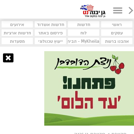
ראשי
חדשות
חדשות אשדוד
אירועים
עסקים
לוח
פירסום באתר
חדשות ארציות
אהבנו ברשת
MyKheila - הבית לעסקים וקהילות
ייעוץ טכנולוגי
מסעדות