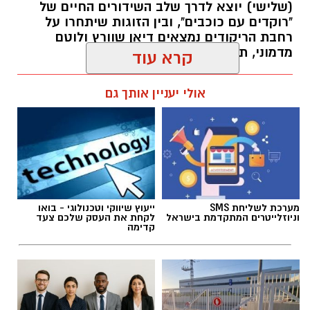
(שלישי) יוצא לדרך שלב השידורים החיים של
"רוקדים עם כוכבים", ובין הזוגות שיתחרו על
בין דרישות התפקיד:
רחבת הריקודים נמצאים דיאן שוורץ ולוטם
מדמוני, תושב גן יבנה.
תואר אקדמי המוכר על ידי המועצה להשכלה
גבוהה.
אלדה נתנאל / 11:19 05.08.26
קרא עוד
ניסיון בפיתוח הדרכה ועמידה מול קהל.
ניסיון ויכולת בניהול והובלת צוות.
אולי יעניין אותך גם
יכולת לפיתוח והפקת פרויקטים מיוחדים
ואירועי תוכן.
חשיבה עצמאית ורב־תחומית.
תגים:
לדיאן שוורץ וללוטם מדמוני
יחסי אנוש מצוינים, יוזמה ויצירתיות.
מערכת לשליחת SMS
ייעוץ שיווקי וטכנולוגי - בואו
וניוזלייטרים המתקדמת בישראל
לקחת את העסק שלכם צעד
קדימה