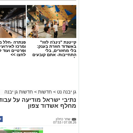
קייטנת "נינג'ה לזוז"
פנתרה -חלל מ
באשדוד חוזרת בענק:
ומרכז לאירועי
בלי מחזורים, בלי
ופרטיים ועוד 
התחייבות- אתם קובעים
לחצו >>
לכמה ואיזה ימים
להירשם!
גן יבנה נט
>
חדשות
>
חדשות גן יבנה
מחלף אשדוד צפון
שחר כחלון
07.08.26 / 07:53