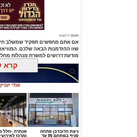
‏כדי לעקוב אחרי הערוץ גן יבנה נט ב-WhatsApp לחצו כאן
תגים:
דרושים
אם אתם מחפשים תפקיד שמשלב חינוך, 
שזו ההזדמנות הבאה שלכם. המוזיאו
מודעת דרושים למשרת מנהל/ת מחלק
קרא ע
אולי יעניי
ניצת הדובדבן פתחה
פנתרה -חלל מ
סניף במתחם IN עד
ומרכז לאירועי