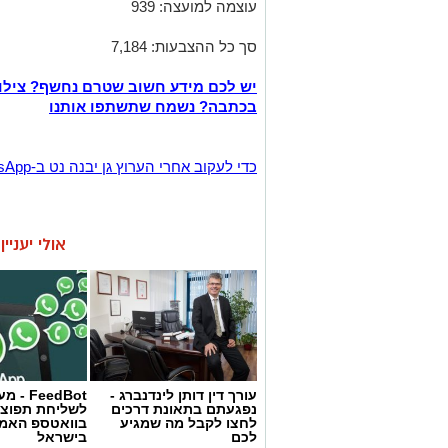
עוצמה למועצה: 939
סך כל ההצבעות: 7,184
יש לכם מידע חשוב שטרם נחשף? צילו
בכתבה? נשמח שתשתפו אותנו
‏כדי לעקוב אחרי הערוץ גן יבנה נט ב-WhatsApp לחצו כאן
אולי יעניי
עורך דין דותן לינדנברג -
FeedBot 
נפגעתם בתאונת דרכים
לשליחת תפוצ
לחצו לקבל מה שמגיע
בוואטספ האמי
לכם
בישראל