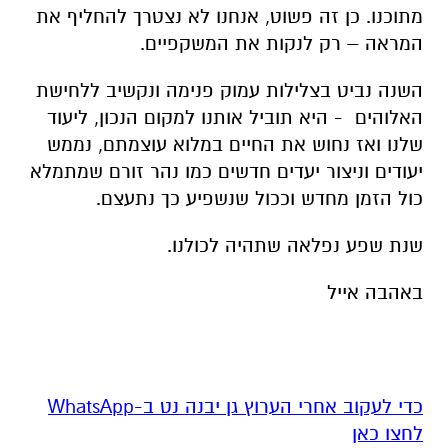
מתוכנו. כן זה פשוט, אנחנו לא נצטרך להחליף את
המראה – רק לנקות את המשקפיים.
השנה נביט בצלילות עמוק פנימה ונקשיב ללחישת
האלוהים - היא תוביל אותנו למקום הנכון, ליעוד
שלנו ואז נחוש את החיים במלוא עוצמתם, נממש
יעודים וניצור יעדים חדשים כמו נהר זורם שמתמלא
כול הזמן מחדש וככול שנשפיע כך נתעצם.
שנת שפע נפלאה שתהיה לכולנו.
באהבה אייל
‏כדי לעקוב אחרי הערוץ גן יבנה נט ב-WhatsApp
לחצו כאן