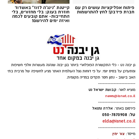
פיתוח אפליקציות עושים רק עם
קייטנת "נינג'ה לזוז" באשדוד
חברת פידבק! לחץ להתרשמות
חוזרת בענק: בלי מחזורים, בלי
התחייבות- אתם קובעים לכמה
ואיזה ימים להירשם!
גן יבנה נט - כלי התקשורת הפופלארי ביותר בגן יבנה שנהנה מעשרות אלפי חשיפות
ומתעדכן על בסיס יומי. על פי דוחות גוגל העולמית האתר מגיע לחשיפה של מרבית בתי
האב בישוב - נתון חסר תקדים במדיה מקומית.
------------------------
קבוצת ישראל נט
מוציא לאור:
news@isnet.co.il
------------------------
אלדה נתנאל
פירסום באתר:
טל: 050-7870908
elda@isnet.co.il
------------------------
צור ימין
מייסד: