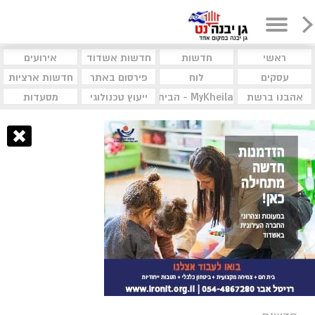
ראשי
חדשות
חדשות אשדוד
אירועים
עסקים
לוח
פירסום באתר
חדשות ארציות
אהבנו ברשת
MyKheila - הבית לעסקים וקהילות
ייעוץ טכנולוגי
מסעדות