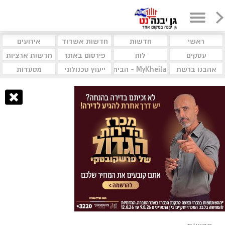
ראשי
חדשות
חדשות אשדוד
אירועים
עסקים
לוח
פירסום באתר
חדשות ארציות
אהבנו ברשת
MyKheila - הבית לעסקים וקהילות
ייעוץ טכנולוגי
מסעדות