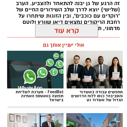
זה הרגע של גן יבנה להתאחד ולהצביע. הערב
חיבור בין עולם התרבות, החינוך והקהילה.
(שלישי) יוצא לדרך שלב השידורים החיים של
"רוקדים עם כוכבים", ובין הזוגות שיתחרו על
בין דרישות התפקיד:
רחבת הריקודים נמצאים דיאן שוורץ ולוטם
מדמוני, תושב גן יבנה.
תואר אקדמי המוכר על ידי המועצה להשכלה
גבוהה.
אלדה נתנאל / 11:19 05.08.26
קרא עוד
ניסיון בפיתוח הדרכה ועמידה מול קהל.
ניסיון ויכולת בניהול והובלת צוות.
אולי יעניין אותך גם
יכולת לפיתוח והפקת פרויקטים מיוחדים
ואירועי תוכן.
חשיבה עצמאית ורב־תחומית.
תגים:
לדיאן שוורץ וללוטם מדמוני
יחסי אנוש מצוינים, יוזמה ויצירתיות.
מחפשים עבודה באשדוד
FeedBot - מערכת לשליחת
והסביבה? כנסו ללוח הדרושים
תפוצה בוואטספ האמינה
הגדול של אשדוד נט
בישראל