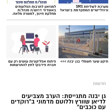
מערכת לשליחת SMS
למוזאון לתרבות הפלשתים
וניוזלייטרים המתקדמת בישראל
באשדוד דרוש/ה מנהל/ת
מחלקת חינוך, למשרה מלאה.
יש לכם מידע חשוב שטרם נחשף? צילומים מאירוע
חדשותי? מצאתם טעות בכתבה? נשמח שתשתפו
אותנו
תיקון שער חשמלי בגן יבנה >>>
פיתוח אפליקציות עושים רק עם
חברת פידבק! לחץ להתרשמות
גיוס
חדשות
במסגרת התפקיד יידרש המועמד להוביל את תחום
החינוך וההדרכה במוזיאון, לנהל ולהוביל צוות
גן יבנה מתגייסת: הערב מצביעים
לדיאן שוורץ וללוטם מדמוני ב"רוקדים
מקצועי, לפתח תוכניות חינוכיות, ליצור אירועי תוכן
עם כוכבים"
ופרויקטים ייחודיים ולעבוד מול קהלים מגוונים, תוך