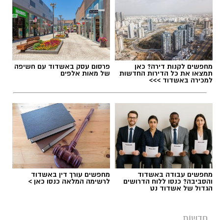
תגים:
מחלף אשדוד
,
כביש 4
,
עבודות תחזוקה
מחפשים לקנות דירה? כאן
פרסום עסק באשדוד עם חשיפה
תמצאו את כל הדירות החדשות
של מאות אלפים
למכירה באשדוד >>>
עבודות בכביש
מחפשים עבודה באשדוד
מחפשים עורך דין באשדוד
והסביבה? כנסו ללוח הדרושים
לרשימה המלאה כנסו כאן >
הגדול של אשדוד נט
העבודות יבוצעו לצורך חידוש סימוני הדרך והתקנת
עיני חתול במחלף אשדוד צפון. בימים ראשון ושני,
חדשות