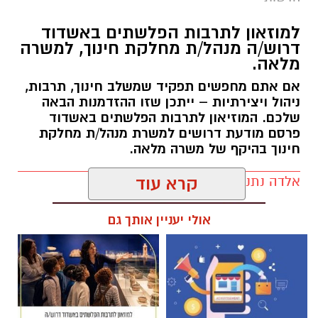
9-10.8.2026, בין השעות 23:00 ועד 05:00 בבוקר
למחרת. העבודות יימשכו שני לילות.
למוזאון לתרבות הפלשתים באשדוד
דרוש/ה מנהל/ת מחלקת חינוך, למשרה
הסדרי התנועה:
מלאה.
תבוצע חסימה הרמטית של רמפות הכניסה ממחלף
אם אתם מחפשים תפקיד שמשלב חינוך, תרבות,
אשדוד צפון לכביש 4 לכיוון דרום. לנוסעים לכיוון
ניהול ויצירתיות – ייתכן שזו ההזדמנות הבאה
דרום מומלץ להמשיך דרך מחלף יבנה ולהצטרף
שלכם. המוזיאון לתרבות הפלשתים באשדוד
משם לכביש 4.
פרסם מודעת דרושים למשרת מנהל/ת מחלקת
חינוך בהיקף של משרה מלאה.
מומלץ להיערך מראש ולהיעזר בישומוני הניווט.
אלדה נתנאל / 17:57 06.08.26
קרא עוד
העבודות מבוצעות כחלק מפעולות לחידוש סימוני
הדרך ושיפור בטיחות הנסיעה עבור כלל משתמשי
אולי יעניין אותך גם
הדרך. אנו מתנצלים על אי הנוחות הזמנית ומודים
לכם על הסבלנות.
תגים:
דרושים
‏כדי לעקוב אחרי הערוץ גן יבנה נט ב-WhatsApp
לחצו כאן