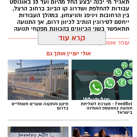
תאגיד מי יבנה יבצע החל מהיום ועד 23 באוגוסט
עבודות להחלפת ושדרוג קו הביוב ברחוב הרצל,
בין הרחובות ויניפג והניצחון. במהלך העבודות
ייחסם לסירוגין הנתיב לכיוון דרום, אך התנועה
תתאפשר בשני הכיוונים בהכוונת מפקחי תנועה
עופר אשטוקר / 10:54 09.08.26
קרא עוד
אולי יעניין אותך גם
תגים:
עבודות ברחוב הרצל בגן יבנה
FeedBot - מערכת לשליחת
תיקון והתקנה שערים חשמליים
מועצה מקומית גן יבנה
תפוצה בוואטספ האמינה
בדרום
בישראל