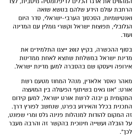
המהווים את ארגז הכלים לדיפלומטיה מיטבית, לצד
הרחבת עולם הידע שלהם בנושא שואה
ואנטישמיות, הסכסוך הערבי-ישראלי, סדר היום
הגלובלי, תפוצות ישראל וקשרי גומלין עם המדינה
ועוד.
בסוף ההכשרה, בקיץ 2017 ייצגו התלמידים את
מדינת ישראל במשלחת שתצא לאחת ממדינות
אירופה ויעסקו שם בהסברה למען מדינת ישראל.
מאהר נאסר אלאדין, מנהל המחוז מטעם רשת
אורט: "אנו גאים בשיתוף הפעולה בין המועצה
המקומית גן יבנה לרשת אורט ישראל, למען קידום
התכנית בכלל והאירוע בפרט, שנחשב לפורץ דרך.
זה המקום להודות למנהלות פנינה גלס ומרי שפונט,
על הובלה ועשייה חינוכית בהקשר זה והרבה מעבר
לכך".