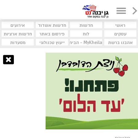
ראשי
חדשות
חדשות אשדוד
אירועים
עסקים
לוח
פירסום באתר
חדשות ארציות
אהבנו ברשת
MyKheila - הבית לעסקים וקהילות
ייעוץ טכנולוגי
מסעדות