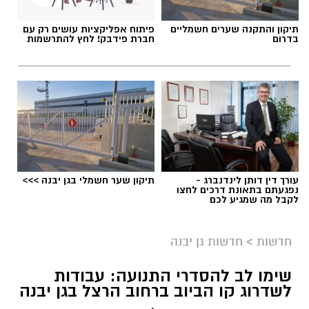
תיקון והתקנה שערים חשמליים
פיתוח אפליקציות עושים רק עם
פסטיבל 'אתנחתא' חוזר בגדול בגן יבנה רגע לפני
בדרום
חברת פידבק! לחץ להתרשמות
שהקיץ נגמר ויכלול שלושה ימים של הופעות
וחגיגות במחירים מסובסדים לתושבי גן יבנה.
.
הפסטיבל, שמהווה את אירוע סגירת הקיץ ביישוב,
יתקיים השנה במשך 3 ימים, 24 – 26.8.2026 בפארק
ע"ש רונה רמון בגן יבנה.
עורך דין דותן לינדנברג -
תיקון שער חשמלי בגן יבנה >>>
נפגעתם בתאונת דרכים לחצו
לקבל מה שמגיע לכם
חדשות
>
חדשות גן יבנה
שימו לב להסדרי התנועה: עבודות
לשדרוג קו הביוב ברחוב הרצל בגן יבנה