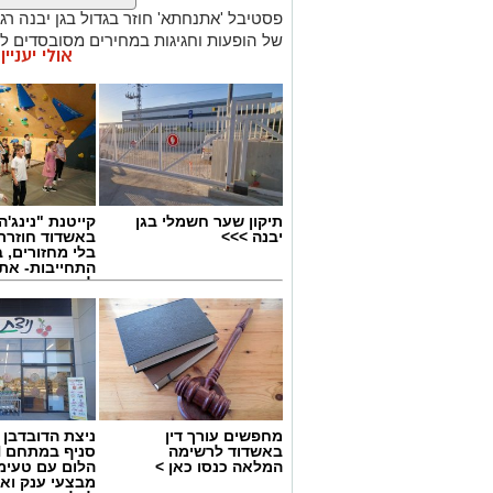
פסטיבל 'אתנחתא' חוזר בגדול בגן יבנה רג
של הופעות וחגיגות במחירים מסובסדים לתו
אולי יעניי
.
– 26.8.2026 בפארק ע"ש רונה רמון בגן יבנה.
תיקון שער חשמלי בגן
קייטנת "נינג'ה 
יבנה >>>
באשדוד חוזרת
בלי מחזורים, ב
התחייבות- את
לכמה ואיזה ימ
להירשם!
מחפשים עורך דין
ניצת הדובדבן
באשדוד לרשימה
המלאה כנסו כאן >
הלום עם טעימ
מבצעי ענק וא