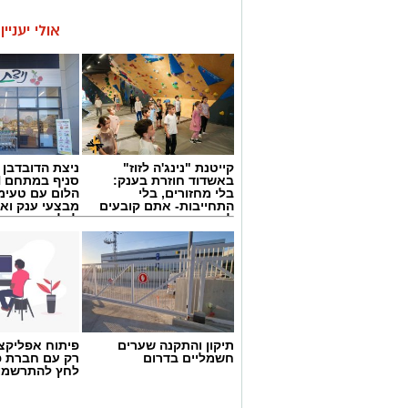
אולי יעניי
קייטנת "נינג'ה לזוז"
ניצת הדובדבן
באשדוד חוזרת בענק:
בלי מחזורים, בלי
הלום עם טעימ
התחייבות- אתם קובעים
מבצעי ענק וא
לכמה ואיזה ימים
לכל המשפחה
להירשם!
תיקון והתקנה שערים
פיתוח אפליקצי
חשמליים בדרום
רק עם חברת פ
לחץ להתרשמו