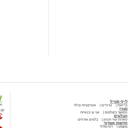
לייף סטייל
בריאות
טרנדים
אטרקציות ובילוי
מגזין
קבו
המושך בקולמוס
אני גן יבנאי/ת
הבלוגים
טארות עוזי הכוהן
בלוגים אורחים
חדשות אשדוד
משפט
דוח פלילי