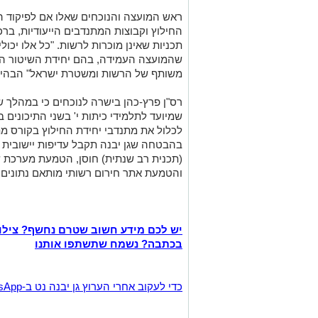
ראש המועצה והנוכחים שאלו אם לפיקוד הע
החילוץ וקבוצות המתנדבים הייעודיות, ברכ
תכניות שאינן מוכרות לרשות. "כל אלו יכול
שהמועצה העמידה, בהם יחידת השיטור ה
משותף של הרשות ומשטרת ישראל" הבהיר
רס"ן פרץ-כהן בישרה לנוכחים כי במהלך ש
שמיועד לתלמידי כיתות י' בשני התיכונים ב
לכלול את מתנדבי יחידת החילוץ בקורס 
בהבטחה שגן יבנה תקבל עדיפות יישובית 
(תכנית רב שנתית) חוסן, הטמעת מערכת שו
והטמעת אתר חירום רשותי מותאם נתונים 
יש לכם מידע חשוב שטרם נחשף? צילו
בכתבה? נשמח שתשתפו אותנו
‏כדי לעקוב אחרי הערוץ גן יבנה נט ב-WhatsApp לחצו כאן