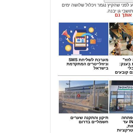
ע לפני שהקיץ נגמר ויכלול שלושה ימים
שבי גן יבנה.
ן אותך גם
הפסטיבל, שמהווה את אירוע סגירת הקיץ ביישוב, יתקיים השנה במשך 3 ימים, 24
לזוז"
מערכת לשליחת SMS
 בענק:
וניוזלייטרים המתקדמת
לי
בישראל
ם קובעים
ים
 פתחה
תיקון והתקנה שערים
סניף במתחם IN עד
חשמליים בדרום
ות,
טרקציות