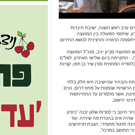
יים ערב ראש השנה, ישיבת היכרות
ן. שיתופי הפעולה בין המועצה
יחסותה הראויה והרצינית לנושא החירום.
 המועצה סביון יניב, מנכ"ל המועצה
ה, התקיימה ביום שלישי האחרון. לאל"ם
לוסייה המחוזית וסרן שיר בן חמו, קצינת
פתח והבהיר שהישיבה היא חלק בלתי
 הרשויות שנמנות על מחוז דרום. טרם
יסיונה, אשר מלמדים על ההתייחסות
ניטי הישוב.
ר היטב כי למרות שלגן יבנה "ניסיון
שהיה אינו בהכרח מה שיהיה. עוד
נה תרגול מתמידי, הצבת תרחישים
י התושב במרכז".