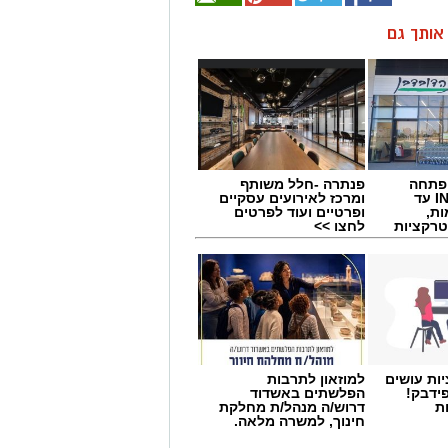
ן אותך גם
 פתחה
פנתרה -חלל משותף
סניף במתחם IN עד
ומרכז לאירועים עסקיים
ות,
ופרטיים ועוד לפרטים
טרקציות
לחצו >>
ות עושים
למוזאון לתרבות
ידבק!
הפלשתים באשדוד
ת
דרוש/ה מנהל/ת מחלקת
חינוך, למשרה מלאה.