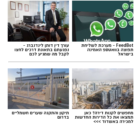
תגים:
פסטיבל אתנחתא גן יבנה
FeedBot - מערכת לשליחת
עורך דין דותן לינדנברג -
פסטיבל 'אתנחתא' חוזר בגדול בגן יבנה רגע לפני
תפוצה בוואטספ האמינה
נפגעתם בתאונת דרכים לחצו
שהקיץ נגמר ויכלול שלושה ימים של הופעות
בישראל
לקבל מה שמגיע לכם
וחגיגות במחירים מסובסדים לתושבי גן יבנה.
.
הפסטיבל, שמהווה את אירוע סגירת הקיץ ביישוב,
יתקיים השנה במשך 3 ימים, 24 – 26.8.2026 בפארק
ע"ש רונה רמון בגן יבנה.
מחפשים לקנות דירה? כאן
תיקון והתקנה שערים חשמליים
תמצאו את כל הדירות החדשות
בדרום
למכירה באשדוד >>>