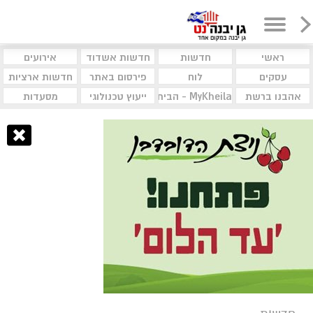
ראשי
חדשות
חדשות אשדוד
אירועים
עסקים
לוח
פירסום באתר
חדשות ארציות
אהבנו ברשת
MyKheila - הבית לעסקים וקהילות
ייעוץ טכנולוגי
מסעדות