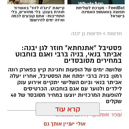
FeedBot - מערכת לשליחת
קייטנת "נינג'ה לזוז" באשדוד
תפוצה בוואטספ האמינה
חוזרת בענק: בלי מחזורים, בלי
בישראל
התחייבות- אתם קובעים לכמה
ואיזה ימים להירשם!
חדשות
>
חדשות גן יבנה
פסטיבל "אתנחתא" חוזר לגן יבנה:
אביתר בנאי, בניה ברבי ואגם בוחבוט
במחירים מסובסדים
שלושה ימים של הופעות וחגיגת קיץ בפארק רונה
רמון: בניה ברבי יפתח את הפסטיבל, אחריו יעלה
אביתר בנאי וביום השלישי יתקיים אירוע ענק
לילדים ולנוער עם אגם בוחבוט. הכרטיסים
להופעות המרכזיות יוצעו במחיר מסובסד של 40
שקלים
קרא עוד
עופר אשטוקר / 11:44 09.08.26
אולי יעניין אותך גם