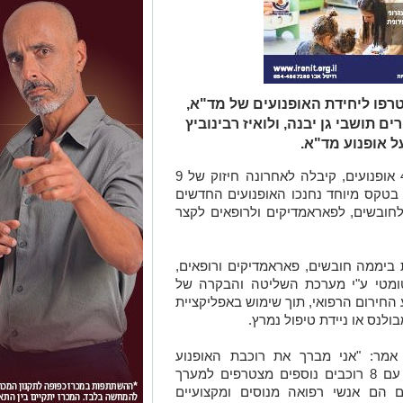
רפו ליחידת האופנועים של מד"א,
ם תושבי גן יבנה, ולואיז רבינוביץ
 אופנוע מד"א.
יחידת האופנועים של מד"א המונה כ-400 אופנועים, קיבלה לאחרונה חיזוק של 9
בטקס מיוחד נחנכו האופנועים החדשים
לחובשים, לפאראמדיקים ולרופאים לקצר
י מד"א רוכבים במשך 24 שעות ביממה חובשים, פאראמדיקים ורופאים,
טומטי ע"י מערכת השליטה והבקרה של
חירום הרפואי, תוך שימוש באפליקציית
ולנס או ניידת טיפול נמרץ.
אמר: "אני מברך את רוכבת האופנוע
הראשונה של מד"א במרחב לכיש שיחד עם 8 רוכבים נוספים מצטרפים למערך
ם הם אנשי רפואה מנוסים ומקצועיים