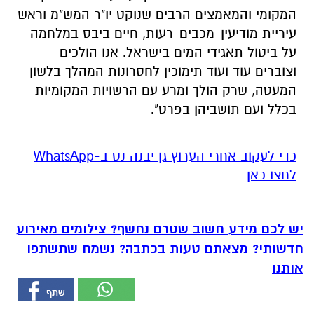
המקומי והמאמצים הרבים שנוקט יו"ר המש"מ וראש
עיריית מודיעין-מכבים-רעות, חיים ביבס במלחמה
על ביטול תאגידי המים בישראל. אנו הולכים
וצוברים עוד ועוד תימוכין לחסרונות המהלך בלשון
המעטה, שרק הולך ומרע עם הרשויות המקומיות
בכלל ועם תושביהן בפרט".
‏כדי לעקוב אחרי הערוץ גן יבנה נט ב-WhatsApp
לחצו כאן
יש לכם מידע חשוב שטרם נחשף? צילומים מאירוע
חדשותי? מצאתם טעות בכתבה? נשמח שתשתפו
אותנו