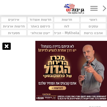
ראשי
חדשות
חדשות אשדוד
אירועים
עסקים
לוח
פירסום באתר
חדשות ארציות
אהבנו ברשת
MyKheila - הבית לעסקים וקהילות
ייעוץ טכנולוגי
מסעדות