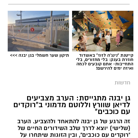
יש לכם מידע חשוב שטרם נחשף? צילומים מאירוע
חדשותי? מצאתם טעות בכתבה? נשמח שתשתפו
אותנו
קייטנת "נינג'ה לזוז" באשדוד
תיקון שער חשמלי בגן יבנה >>>
חוזרת בענק: בלי מחזורים, בלי
התחייבות- אתם קובעים לכמה
ואיזה ימים להירשם!
גיוס
חדשות
במסגרת התפקיד יידרש המועמד להוביל את תחום
החינוך וההדרכה במוזיאון, לנהל ולהוביל צוות
גן יבנה מתגייסת: הערב מצביעים
לדיאן שוורץ וללוטם מדמוני ב"רוקדים
מקצועי, לפתח תוכניות חינוכיות, ליצור אירועי תוכן
עם כוכבים"
ופרויקטים ייחודיים ולעבוד מול קהלים מגוונים, תוך
זה הרגע של גן יבנה להתאחד ולהצביע. הערב
חיבור בין עולם התרבות, החינוך והקהילה.
(שלישי) יוצא לדרך שלב השידורים החיים של
"רוקדים עם כוכבים", ובין הזוגות שיתחרו על
בין דרישות התפקיד: