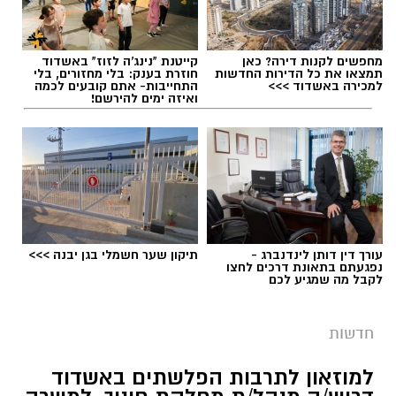
מחפשים לקנות דירה? כאן
קייטנת "נינג'ה לזוז" באשדוד
תמצאו את כל הדירות החדשות
חוזרת בענק: בלי מחזורים, בלי
למכירה באשדוד >>>
התחייבות- אתם קובעים לכמה
ואיזה ימים להירשם!
עבודות בכביש
עורך דין דותן לינדנברג -
תיקון שער חשמלי בגן יבנה >>>
נפגעתם בתאונת דרכים לחצו
לקבל מה שמגיע לכם
העבודות יבוצעו לצורך חידוש סימוני הדרך והתקנת
עיני חתול במחלף אשדוד צפון. בימים ראשון ושני,
חדשות
9-10.8.2026, בין השעות 23:00 ועד 05:00 בבוקר
למחרת. העבודות יימשכו שני לילות.
למוזאון לתרבות הפלשתים באשדוד