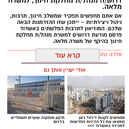
דרוש/ה מנהל/ת מחלקת חינוך, למשרה
הסדרי התנועה:
מלאה.
תבוצע חסימה הרמטית של רמפות הכניסה ממחלף
אם אתם מחפשים תפקיד שמשלב חינוך, תרבות,
אשדוד צפון לכביש 4 לכיוון דרום. לנוסעים לכיוון
ניהול ויצירתיות – ייתכן שזו ההזדמנות הבאה
דרום מומלץ להמשיך דרך מחלף יבנה ולהצטרף
שלכם. המוזיאון לתרבות הפלשתים באשדוד
משם לכביש 4.
פרסם מודעת דרושים למשרת מנהל/ת מחלקת
חינוך בהיקף של משרה מלאה.
מומלץ להיערך מראש ולהיעזר בישומוני הניווט.
אלדה נתנאל / 17:57 06.08.26
קרא עוד
העבודות מבוצעות כחלק מפעולות לחידוש סימוני
הדרך ושיפור בטיחות הנסיעה עבור כלל משתמשי
אולי יעניין אותך גם
הדרך. אנו מתנצלים על אי הנוחות הזמנית ומודים
לכם על הסבלנות.
תגים:
דרושים
‏כדי לעקוב אחרי הערוץ גן יבנה נט ב-WhatsApp
לחצו כאן
מחפשים לקנות דירה? כאן
תיקון והתקנה שערים חשמליים
תמצאו את כל הדירות החדשות
בדרום
למכירה באשדוד >>>