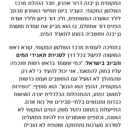
המקומית גן יבנה דרור אהרון, חבר הנהלת מרכז
השלטון המקומי, העביר ביום חמישי האחרון מכתב
ליו"ר הוועדה המשותפת, ח"כ דוד ביטן וליו"ר ועדת
הפנים דוד אמסלם, בו הוא מביע את עמדת מועצת
גן יבנה ותושביה בנוגע לתאגיד המים.
בתמיכה לעמדת מרכז השלטון המקומי, קורא ראש
המועצה לפעול בכל דרך
לסגירת תאגידי המים
והביוב בישראל
: "כמי שעומד בראש רשות שנכפה
עליו בחוק להתאגד, אני יכול להעיד כי לא רק
שהמהלך לא הועיל עם התושבים ועמנו כרשות
המקומית, ההפך הוא הנכון". הוא מוסיף: "השירות
לתושב נפגע, ההתנהלות הכלכלית יצרה הוצאות
כבדות ומנגנונים בלתי-סבירים של כוח אדם.
התייעלות בתחום ניהול משק המים המקומי לא
הושגה, וכספים שאמורים היו להיות מתועלים
לשדרוג מערכות ותחזוקה שוטפת לא הובילו