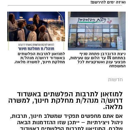
ואיזה ימים להירשם!
עבודות בכביש
ניצת הדובדבן פתחה סניף
למוזאון לתרבות הפלשתים
במתחם IN עד הלום עם טעימות,
באשדוד דרוש/ה מנהל/ת
מבצעי ענק ואטרקציות לכל
מחלקת חינוך, למשרה מלאה.
העבודות יבוצעו לצורך חידוש סימוני הדרך והתקנת
המשפחה
עיני חתול במחלף אשדוד צפון. בימים ראשון ושני,
חדשות
9-10.8.2026, בין השעות 23:00 ועד 05:00 בבוקר
למחרת. העבודות יימשכו שני לילות.
למוזאון לתרבות הפלשתים באשדוד
דרוש/ה מנהל/ת מחלקת חינוך, למשרה
הסדרי התנועה:
מלאה.
תבוצע חסימה הרמטית של רמפות הכניסה ממחלף
אם אתם מחפשים תפקיד שמשלב חינוך, תרבות,
אשדוד צפון לכביש 4 לכיוון דרום. לנוסעים לכיוון
ניהול ויצירתיות – ייתכן שזו ההזדמנות הבאה
דרום מומלץ להמשיך דרך מחלף יבנה ולהצטרף
שלכם. המוזיאון לתרבות הפלשתים באשדוד