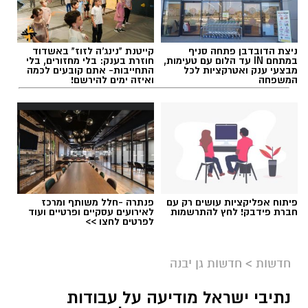
ניצת הדובדבן פתחה סניף
קייטנת "נינג'ה לזוז" באשדוד
במתחם IN עד הלום עם טעימות,
חוזרת בענק: בלי מחזורים, בלי
מבצעי ענק ואטרקציות לכל
התחייבות- אתם קובעים לכמה
המשפחה
ואיזה ימים להירשם!
פיתוח אפליקציות עושים רק עם
פנתרה -חלל משותף ומרכז
חברת פידבק! לחץ להתרשמות
לאירועים עסקיים ופרטיים ועוד
לפרטים לחצו >>
חדשות
>
חדשות גן יבנה
נתיבי ישראל מודיעה על עבודות