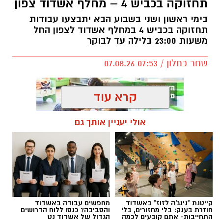
תחזוקה בכביש 4 – מחלף אשדוד צפון
בימי ראשון ושני בשבוע הבא יתבצעו עבודות
תחזוקה בכביש 4 במחלף אשדוד לצפון החל
משעות 23:00 בלילה עד לבוקר
שחר כחלון / 07:53 07.08.26
קרא עוד
אולי יעניין אותך גם
תגים:
מחלף אשדוד
,
כביש 4
,
עבודות תחזוקה
קייטנת "נינג'ה לזוז" באשדוד
מחפשים עבודה באשדוד
חוזרת בענק: בלי מחזורים, בלי
והסביבה? כנסו ללוח הדרושים
התחייבות- אתם קובעים לכמה
הגדול של אשדוד נט