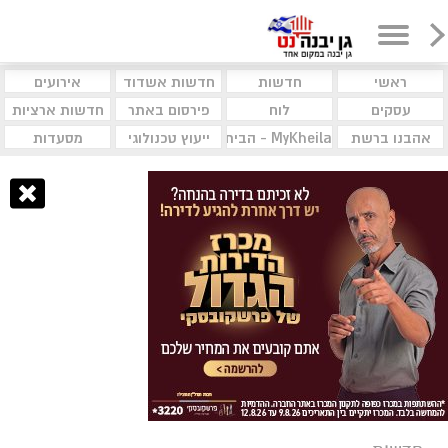
ראשי
חדשות
חדשות אשדוד
אירועים
עסקים
לוח
פירסום באתר
חדשות ארציות
אהבנו ברשת
MyKheila - הבית לעסקים וקהילות
ייעוץ טכנולוגי
מסעדות