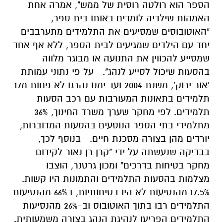
הספר הוא רולטה רוסית של ממש", אמרה אחת
האמהות שילדיה לומדים באותו בית ספר,
"האוטובוסים שמסיעים את התלמידים מתערבבים
יחד עם הילדים שמגיעים לבית הספר, ללא אף אחד
שמסייע להכווין את התנועה או מבוגר מלווה
בהסעות שיכול לסייע לנהג".
על פי נתוני עמותת
'אור ירוק', משנת 2004 ועד ימנו נהרגו לא פחות מ17
תלמידים בתאונות המעורבות עם רכב הסעות
תלמידים. לפי מחקר שערך משרד החינוך, 36%
מתלמידי בתי הספר הנוסעים בהסעות המדוברות,
יורדים מהן בצורה מסכנת חיים.
בנוסף לכך,
בבדיקה שנעשתה על ידי "קרן רן נאור לקידום
מחקר בטיחות בדרכים" ומכון גרטנר, הוצבו
מצלמות בהסעות התלמידים והתמונות היו קשות.
17.5% מהנסיעות לא היו בטיחותיות, ב66% מהנסיעות
התלמידים רבו בתוך האוטובוס וב-26% מהנסיעות
התלמידים הפריעו לנהיגת הנהג בצורה משמעותית.