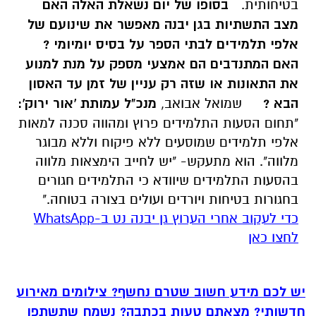
בטיחותית.
בסופו של יום נשאלת האלה האם
מצב התשתיות בגן יבנה מאפשר את שינועם של
אלפי תלמידים לבתי הספר על בסיס יומיומי ?
האם המתנדבים הם אמצעי מספק על מנת למנוע
את התאונות או שזה רק עניין של זמן עד האסון
הבא ?
שמואל אבואב,
מנכ"ל עמותת 'אור ירוק':
"תחום הסעות התלמידים פרוץ ומהווה סכנה למאות
אלפי תלמידים שמוסעים ללא פיקוח וללא מבוגר
מלווה". הוא מתעקש- "יש לחייב הימצאות מלווה
בהסעות התלמידים שיוודא כי התלמידים חגורים
בחגורות בטיחות ויורדים ועולים בצורה בטוחה."
‏כדי לעקוב אחרי הערוץ גן יבנה נט ב-WhatsApp
לחצו כאן
יש לכם מידע חשוב שטרם נחשף? צילומים מאירוע
חדשותי? מצאתם טעות בכתבה? נשמח שתשתפו