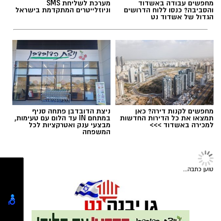
לחצו כאן
מחפשים עבודה באשדוד
מערכת לשליחת SMS
והסביבה? כנסו ללוח הדרושים
וניוזלייטרים המתקדמת בישראל
הגדול של אשדוד נט
יש לכם מידע חשוב שטרם נחשף? צילומים מאירוע
חדשותי? מצאתם טעות בכתבה? נשמח שתשתפו
אותנו
מחפשים לקנות דירה? כאן
ניצת הדובדבן פתחה סניף
תמצאו את כל הדירות החדשות
במתחם IN עד הלום עם טעימות,
למכירה באשדוד >>>
מבצעי ענק ואטרקציות לכל
המשפחה
גיוס
במסגרת התפקיד יידרש המועמד להוביל את תחום
טוען כתבה...
החינוך וההדרכה במוזיאון, לנהל ולהוביל צוות
מקצועי, לפתח תוכניות חינוכיות, ליצור אירועי תוכן