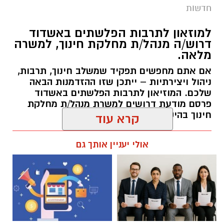
חדשות
9-10.8.2026, בין השעות 23:00 ועד 05:00 בבוקר
למחרת. העבודות יימשכו שני לילות.
למוזאון לתרבות הפלשתים באשדוד
דרוש/ה מנהל/ת מחלקת חינוך, למשרה
הסדרי התנועה:
מלאה.
תבוצע חסימה הרמטית של רמפות הכניסה ממחלף
אם אתם מחפשים תפקיד שמשלב חינוך, תרבות,
אשדוד צפון לכביש 4 לכיוון דרום. לנוסעים לכיוון
ניהול ויצירתיות – ייתכן שזו ההזדמנות הבאה
דרום מומלץ להמשיך דרך מחלף יבנה ולהצטרף
שלכם. המוזיאון לתרבות הפלשתים באשדוד
משם לכביש 4.
פרסם מודעת דרושים למשרת מנהל/ת מחלקת
חינוך בהיקף של משרה מלאה.
מומלץ להיערך מראש ולהיעזר בישומוני הניווט.
אלדה נתנאל / 17:57 06.08.26
קרא עוד
העבודות מבוצעות כחלק מפעולות לחידוש סימוני
הדרך ושיפור בטיחות הנסיעה עבור כלל משתמשי
אולי יעניין אותך גם
הדרך. אנו מתנצלים על אי הנוחות הזמנית ומודים
לכם על הסבלנות.
תגים:
דרושים
‏כדי לעקוב אחרי הערוץ גן יבנה נט ב-WhatsApp