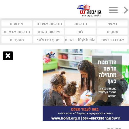
ראשי
חדשות
חדשות אשדוד
אירועים
עסקים
לוח
פירסום באתר
חדשות ארציות
אהבנו ברשת
MyKheila - הבית לעסקים וקהילות
ייעוץ טכנולוגי
מסעדות