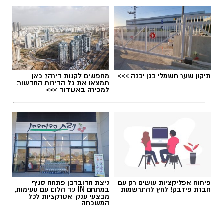
תגים:
מחלף אשדוד
,
כביש 4
,
עבודות תחזוקה
תיקון שער חשמלי בגן יבנה >>>
מחפשים לקנות דירה? כאן
תמצאו את כל הדירות החדשות
למכירה באשדוד >>>
עבודות בכביש
פיתוח אפליקציות עושים רק עם
ניצת הדובדבן פתחה סניף
חברת פידבק! לחץ להתרשמות
במתחם IN עד הלום עם טעימות,
מבצעי ענק ואטרקציות לכל
העבודות יבוצעו לצורך חידוש סימוני הדרך והתקנת
המשפחה
עיני חתול במחלף אשדוד צפון. בימים ראשון ושני,