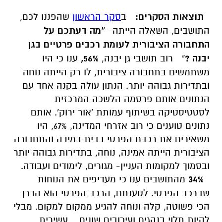
תוצאות הסקרים:
ב
סקר הראשון
שהפננו לכם,
התושבים, השאלה הייתה- '
'מה דעתכם על
התחבורה הציבורית לעומת רכבים פרטיים בגן
יבנה ?
"
רוב תושבי גן יבנה,
56%,
ענו כי היו
משתמשים בתחבורה ציבורית, לו רק הייתה נוחה
ובתדירות גבוהה יותר. הנתון עולה בקנה אחד עם
הנתונים אותם פרסמה הלשכה המרכזית
לסטטיסטיקה בשיתוף עמותת 'אור ירוק'. אותם
נתונים טוענים כי רוב אזרחי המדינה, 67%, היו
משאירים את רכבם הפרטי בבית במידה והתחבורה
הציבורית הייתה אמינה, נוחה, בתדירות גבוהה יותר
ובסמוך למקומות העניין- מגורים, לימודים ועבודה.
34%
מהתושבים ענו כי מעדיפים את הנוחות
שברכב הפרטי. לטענתם, הרכב הפרטי הוא הדרך
הכי פשוטה, קלה ונוחה להגיע ממקום למקום. מבלי
להיות תלוי בנהגים ועיכובים שונים.
עשירית