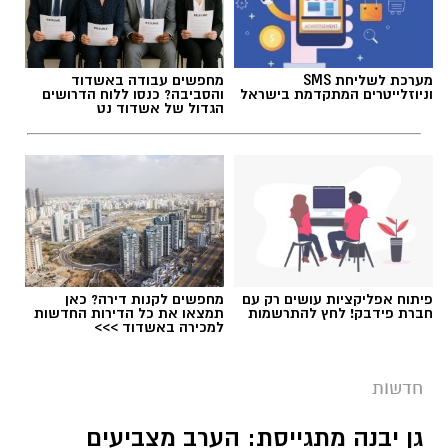
תגים:
דרושים
מערכת לשליחת SMS
מחפשים עבודה באשדוד
וניוזלייטרים המתקדמת בישראל
והסביבה? כנסו ללוח הדרושים
הגדול של אשדוד נט
פיתוח אפליקציות עושים רק עם
מחפשים לקנות דירה? כאן
חברת פידבק! לחץ להתרשמות
תמצאו את כל הדירות החדשות
למכירה באשדוד >>>
גיוס
חדשות
במסגרת התפקיד יידרש המועמד להוביל את תחום
החינוך וההדרכה במוזיאון, לנהל ולהוביל צוות
גן יבנה מתגייסת: הערב מצביעים