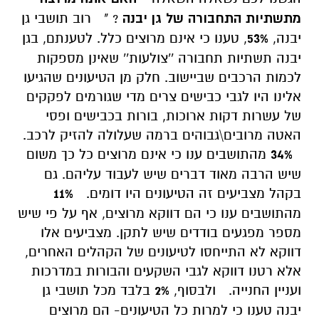
מתשתיות התחבורה של גן יבנה
? "
רוב תושבי גן
יבנה,
53%
, טענו כי אינם מרוצים כלל. לטענתם, בגן
יבנה תשתיות תחבורה ''צולעות'' שאינן מספקות
לכמות הרכבים שביישוב. חלק מן הטיעונים שהגיעו
אלינו היו לגבי כבישים צרים מדי שגורמים לפקקים
של עשרות דקות ארוכות, בורות בכבישים ופסי
האטה מרובים\גבוהים ברמה שעלולה להזיק לרכב.
34%
מהתושבים ענו כי אינם מרוצים כל כך משום
שיש הרבה מאוד דברים שיש לעבוד עליהם. גם
בקהל מצביעים זה הטיעונים היו דומים.
11%
מהתושבים ענו כי הם דווקא מרוצים, אף על פי שיש
מספר מפגעים בודדים שיש לתקן. מצביעים אלו
דווקא לא התייחסו לטיעונים של הקהלים האחרים,
אלא רטנו דווקא לגבי השקעים והבורות במדרכות
ועניין החנייה.
ולבסוף,
2%
בלבד מכל תושבי גן
יבנה טענו כי למרות כל הטיעונים- הם מרוצים