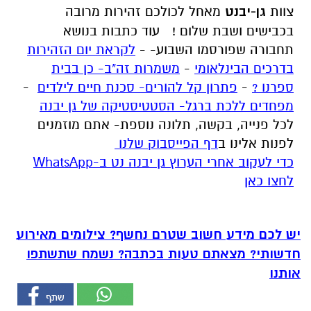
צוות
גן-יבנט
מאחל לכולכם זהירות מרובה
בכבישים ושבת שלום !
עוד כתבות בנושא
תחבורה שפורסמו השבוע-
-
לקראת יום הזהירות
בדרכים הבינלאומי
-
משמרות זה"ב- כן בבית
ספרנו ?
-
פתרון קל להורים- סכנת חיים לילדים
-
מפחדים ללכת ברגל- הסטטיסטיקה של גן יבנה
לכל פנייה, בקשה, תלונה נוספת- אתם מוזמנים
לפנות אלינו ב
דף הפייסבוק שלנו
‏כדי לעקוב אחרי הערוץ גן יבנה נט ב-WhatsApp
לחצו כאן
יש לכם מידע חשוב שטרם נחשף? צילומים מאירוע
חדשותי? מצאתם טעות בכתבה? נשמח שתשתפו
אותנו