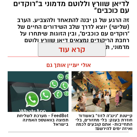
לדיאן שוורץ וללוטם מדמוני ב"רוקדים
מקצועי, לפתח תוכניות חינוכיות, ליצור אירועי תוכן
עם כוכבים"
ופרויקטים ייחודיים ולעבוד מול קהלים מגוונים, תוך
זה הרגע של גן יבנה להתאחד ולהצביע. הערב
חיבור בין עולם התרבות, החינוך והקהילה.
(שלישי) יוצא לדרך שלב השידורים החיים של
"רוקדים עם כוכבים", ובין הזוגות שיתחרו על
בין דרישות התפקיד:
רחבת הריקודים נמצאים דיאן שוורץ ולוטם
מדמוני, תושב גן יבנה.
תואר אקדמי המוכר על ידי המועצה להשכלה
גבוהה.
אלדה נתנאל / 11:19 05.08.26
קרא עוד
ניסיון בפיתוח הדרכה ועמידה מול קהל.
ניסיון ויכולת בניהול והובלת צוות.
אולי יעניין אותך גם
יכולת לפיתוח והפקת פרויקטים מיוחדים
ואירועי תוכן.
חשיבה עצמאית ורב־תחומית.
תגים:
לדיאן שוורץ וללוטם מדמוני
יחסי אנוש מצוינים, יוזמה ויצירתיות.
קייטנת "נינג'ה לזוז" באשדוד
FeedBot - מערכת לשליחת
חוזרת בענק: בלי מחזורים, בלי
תפוצה בוואטספ האמינה
התחייבות- אתם קובעים לכמה
בישראל