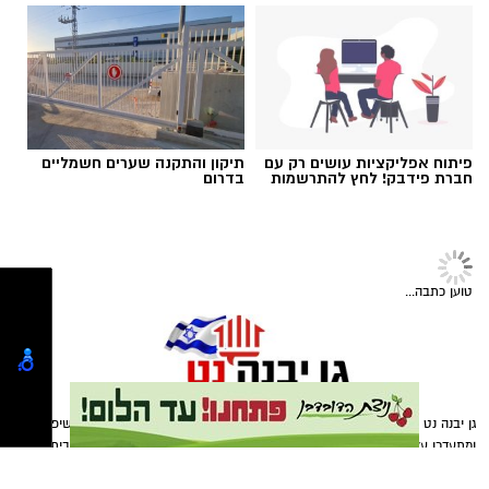
ואיזה ימים להירשם!
פיתוח אפליקציות עושים רק עם
תיקון והתקנה שערים חשמליים
חברת פידבק! לחץ להתרשמות
בדרום
במוזיאון מציינים כי הם מחפשים מועמד או מועמדת
בעלי "ראש מלא ברעיונות", שיצטרפו להובלת
הפעילות החינוכית והקהילתית של אחד ממוסדות
טוען כתבה...
התרבות הבולטים בעיר.
לפרטים המלאים ולהגשת מועמדות ניתן להיכנס
לעמוד הדרושים של החברה העירונית:
להגשת מועמדות
גן יבנה נט - כלי התקשורת הפופלארי ביותר בגן יבנה שנהנה מעשרות אלפי חשיפות