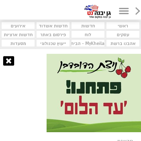
ראשי
חדשות
חדשות אשדוד
אירועים
עסקים
לוח
פירסום באתר
חדשות ארציות
אהבנו ברשת
MyKheila - הבית לעסקים וקהילות
ייעוץ טכנולוגי
מסעדות