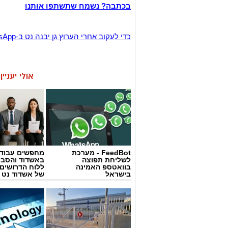
בכתבה? נשמח שתשתפו אותנו
‏כדי לעקוב אחרי הערוץ גן יבנה נט ב-WhatsApp לחצו כאן
אולי יעניי
FeedBot - מערכת
מחפשים עבוד
לשליחת תפוצה
באשדוד והסבי
בוואטספ האמינה
ללוח הדרושים 
בישראל
של אשדוד נט