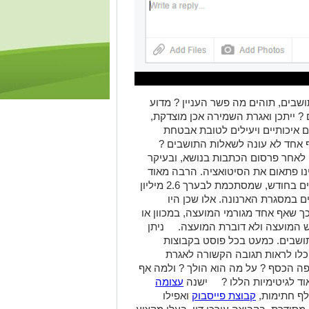
ושבים, תוהים מה פשר העניין ? מדוע
 ?
ייתכן ואגרת השמירה אכן מוצדקת,
ם איכותיים ויעילים לטובת אבטחת
ף אחד לא עונה לשאלות התושבים ?
לאחר פרסום הכתבות בנושא, ובעיקר
ו פתאום את הסיטואציה. הרבה מאוד
מהם לא שמו לב לתוספת של עשרות שקלים בחודש, שמסתכמת לבערך 2.6 מיליון
במסגרת הארנונה. אלו שכן היו
ך שאף אחד מגורמי המועצה, במכוון או
 המועצה ולא דוברת המועצה.
ניתן
ושבים. כמעט בכל פוסט בקבוצות
וכלו לראות תגובה הקשורה לאגרת
ה הכסף ? על מה הוא הולך ? ולמה אף
 לגיטימיות הללו ?
ישנה
עצומה
לף חתימות,
קבוצת פייסבוק
ואפילו