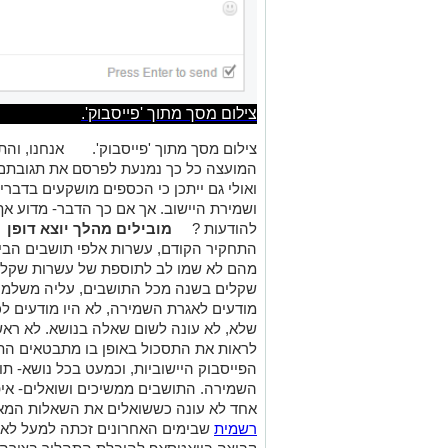
צילום מסך מתוך 'פייסבוק'.
צילום מסך מתוך 'פייסבוק'.
אנחנו, והת
המועצה כל כך נמנעת לפרסם את תגובתם
ואולי גם ייתכן כי הכספים מושקעים בדברי
ושמירת היישוב. אך אם כך הדבר- מדוע א
להודעות ?
מובילים מהלך יוצא דופן
התחקיר הקודם, עשרות אלפי תושבים הבינ
שקלים בשנה מכל התושבים, עליה משלמים 
מודעים לאגרת השמירה, לא היו מודעים לכ
שלא, לא עונה לשום שאלה בנושא. לא ראש
לראות את התסכול באופן בו מתבטאים הת
הפייסבוק היישוביות, וכמעט בכל נושא- ת
השמירה. התושבים ממשיכים ושואלים- איפ
אחד לא עונה כששואלים את השאלות המאוד
רשמית
שבימים האחרונים זכתה למעל לא