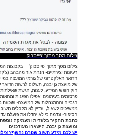
צילום מסך מתוך 'פייסבוק'
צילום מסך מתוך 'פייסבוק'
בקבוצות המד
רעיונות יצירתיים- הנחת אור מהבהב (צ'קל
הדואר האלקטרוני של גורמי המועצה במיי
של מועצת גן יבנה, תשלום לרשות הדואר 
חוק חופש המידע, לענות, הגשת שאילתות ל
פרסומים בעיתונים ואפילו הפגנות ומחאות.
הגבייה וההתנהלות של המועצה- ושכעת מ
ממשיכים לשאול, ועדיין לא מקבלים תשובו
הסיפור- ונדמה כי לא יחדלו את פועלם עד 
כתבת תחקיר בלעדית ומעמיקה נוספת
ומועצת גן יבנה. הישארו מעודכנים
יש לכם מידע חשוב שטרם נחשף? צילו