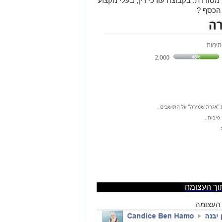
סודרת. בקבוצה עורכי דין, בעלי מקצוע
 הכסף ?
וך העצומה
וך העצומה