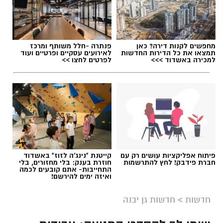
תגים:
פסטיבל אתנחתא גן יבנה
מחפשים לקנות דירה? כאן
פנתרה -חלל משותף ומרכז
פסטיבל 'אתנחתא' חוזר בגדול בגן יבנה רגע לפני
תמצאו את כל הדירות החדשות
לאירועים עסקיים ופרטיים ועוד
שהקיץ נגמר ויכלול שלושה ימים של הופעות
למכירה באשדוד >>>
לפרטים לחצו >>
וחגיגות במחירים מסובסדים לתושבי גן יבנה.
.
הפסטיבל, שמהווה את אירוע סגירת הקיץ ביישוב,
יתקיים השנה במשך 3 ימים, 24 – 26.8.2026 בפארק
ע"ש רונה רמון בגן יבנה.
פיתוח אפליקציות עושים רק עם
קייטנת "נינג'ה לזוז" באשדוד
חברת פידבק! לחץ להתרשמות
חוזרת בענק: בלי מחזורים, בלי
התחייבות- אתם קובעים לכמה
ואיזה ימים להירשם!
חדשות
>
חדשות גן יבנה