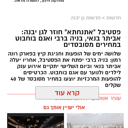
מחלקת חינוך, למשרה מלאה.
חדשות
>
חדשות גן יבנה
פסטיבל "אתנחתא" חוזר לגן יבנה:
אביתר בנאי, בניה ברבי ואגם בוחבוט
במחירים מסובסדים
שלושה ימים של הופעות וחגיגת קיץ בפארק רונה
רמון: בניה ברבי יפתח את הפסטיבל, אחריו יעלה
אביתר בנאי וביום השלישי יתקיים אירוע ענק
לילדים ולנוער עם אגם בוחבוט. הכרטיסים
להופעות המרכזיות יוצעו במחיר מסובסד של 40
שקלים
קרא עוד
עופר אשטוקר / 11:44 09.08.26
אולי יעניין אותך גם