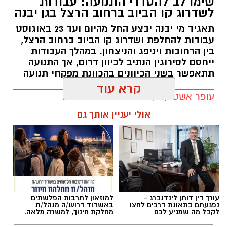
שימו לב להסדרי התנועה: עבודות
לשדרוג קו הביוב ברחוב הרצל בגן יבנה
תאגיד מי יבנה יבצע החל מהיום ועד 23 באוגוסט
עבודות להחלפת ושדרוג קו הביוב ברחוב הרצל,
בין הרחובות ויניפג והניצחון. במהלך העבודות
ייחסם לסירוגין הנתיב לכיוון דרום, אך התנועה
תתאפשר בשני הכיוונים בהכוונת מפקחי תנועה
קרא עוד
עופר אשטוקר / 10:54 09.08.26
אולי יעניין אותך גם
תגים:
עבודות ברחוב הרצל בגן יבנה
עורך דין דותן לינדנברג -
למוזאון לתרבות הפלשתים
נפגעתם בתאונת דרכים לחצו
באשדוד דרוש/ה מנהל/ת
לקבל מה שמגיע לכם
מחלקת חינוך, למשרה מלאה.
מועצה מקומית גן יבנה