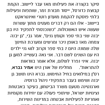
סיקר בקצרה את פעילותו מאז עבר ליישוב. הקמת
קבוצת כדורסל, ייסוד חבורת זמר, שותפות ופעילות
בלתי פוסקת להקמת מועדון רוטרי ואינטראקט
ביישוב- אלו הם רק דברים מעטים מתוך עשרות
שעשה איש האשכולות. "כשנכנסתי לתפקיד היו בגן
יבנה שני בתי ספר וקומץ גנים", אמר גבי, "גן יבנה
צמחה מאז באופן ניכר ומרשים ומערכת החינוך
שלה שמונה היום 7 בתי ספר וקרוב ל40 גני ילדים
היו עם השנים לשם דבר. אני גאה בעשייה למען גן
יבנה. איני נפרד לשלום, אלא אומר בוודאות
להתראות".
מחליפו של אורן הינו
אמיר גברא
,
רס"ן במילואים בחיל החימוש.
גברא הינו תושב גן
יבנה ושימש בעבר בתפקידי ניהול ברוסיה
וארגנטינה מטעם משרד הביטחון, בעיקר באבטחת
נציגויות ישראל, שיתופי פעולה עם יחידות מקומיות
ואחריות לפעילויות אבטחה במדינות השירות,