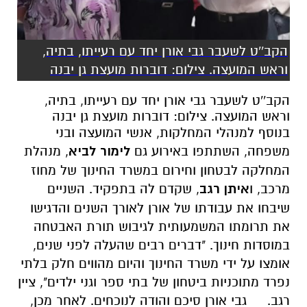
הקב''ט לשעבר גבי אורן יחד עם רעייתו, בתיה,
וראש המועצה. צילום: דוברות מועצת גן יבנה
הקב''ט לשעבר גבי אורן יחד עם רעייתו, בתיה,
וראש המועצה. צילום: דוברות מועצת גן יבנה
בנוסף למנהלי המחלקות, אנשי המועצה ובני
משפחה, השתתפו באירוע גם
לימור לביא
, מנהלת
המחלקה לבטחון וחירום במשרד החינוך של מחוז
מרכב, ו
איתן רגב
, שקדם לה בתפקיד. השניים
שיבחו את עבודתו של אורן לאורך השנים והדגישו
את תרומתו המשמעותית לגיבוש תורת האבטחה
במוסדות חינוך. "דברים רבים שהעלה לפני שנים,
אומצו על ידי משרד החינוך והיום מהווים חלק בלתי
נפרד מתוכניות ביטחון של בתי ספר וגני ילדים", ציין
רגב.
גבי אורן סיכם והודה לנוכחים. לאחר מכן,