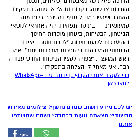
הדרכה פיזית של מאבטחים ושליחים, תכנון
מערכות אבטחה, בקרות ונוהלי אבטחה. בתפקידו
האחרון שימש כמנהל סניף במסגרת רשת מגה
קמעונאות.
בתוקף תפקידו, יהיה אחראי לנושאי
הביטחון, הבטיחות, ביטחון מוסדות החינוך
וההיערכות לשעת חירום. "לנוכח חוסר היציבות
הבטחוני והמשימות שהופכות מורכבות יותר", אמר
ראש המועצה, "צפויה לקצין הביטחון החדש עבודה
רבה. אני מאחל לו הצלחה בתפקידו".
‏כדי לעקוב אחרי הערוץ גן יבנה נט ב-WhatsApp
לחצו כאן
יש לכם מידע חשוב שטרם נחשף? צילומים מאירוע
חדשותי? מצאתם טעות בכתבה? נשמח שתשתפו
אותנו