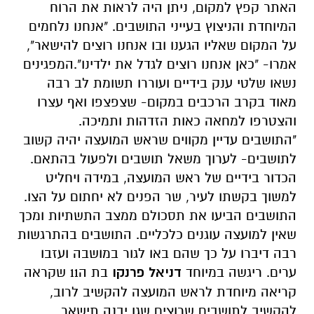
האתר קפץ למקום, ניתן היה לראות את הרוח
המיוחדת והניצוץ בעייני התושבים. "אנחנו נלחמים
על המקום שאליו הגענו ובו אנחנו רוצים להישאר",
אמרו- "כאן אנחנו רוצים לגדל את ילדינו".המפגינים
נשאו שלטי ענק בידיים ועוררו תשומת לב רבה
מאוד בקרב הרכבים במקום- שצפצפו ואף עצרו
והצטרפו למחאה כאות הזדהות ותמיכה.
"התושבים עדיין מקווים שראש המועצה יהיה קשוב
לתושבים- לערוך משאל תושבים ולפעול בהתאם.
הכדור בידיים של ראש המועצה, במידה ויחליט
למשוך בקשתו לעיר, שר הפנים לא יחתום על הצו.
התושבים הביעו את תסכולם ממצב התשתיות ומכך
שאין למועצה עוגנים כלכליים. התושבים בהתרגשות
רבה דיברו על כך שהם באו לגור במושבה ועזבו
ערים. ריגשה במיוחד
דניאל פרנקו
בת ה11 שקראה
קריאה מיוחדת לראש המועצה להקשיב לרוב,
להקשיב לתושבים שרוצים שגן יבנה תישאר