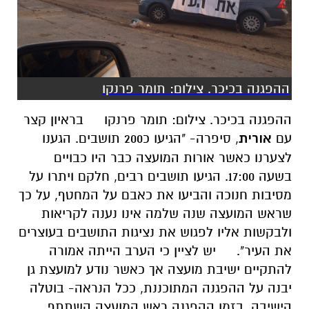
ההפגנה בכיכר. צילום: תומר פרנקו
ההפגנה בכיכר. צילום: תומר פרנקו
בראיון קצר
עם
אורית
, סיפרה- "הגיעו כ200 תושבים. הגענו
לצערנו כאשר אורות המועצה כבר היו כבויים
בשעה 17:00. הגיעו תושבים רבים, חלקם ויתרו על
מסיבות חנוכה והביעו את כאבם על המחטף, על כך
שראש המועצה שנה שלמה אינו נענה לקריאות
ולבקשות אליו לפגוש את נציגות התושבים בעוצרים
את העיר".
יש לציין כי הערב הייתה אמורה
להתקיים ישיבת מועצה אך כאשר נודע למועצת גן
יבנה על ההפגנה המתוכננת, ככל הנראה- בוטלה
הישיבה. בזמן ההפגנה ראש המועצה השתתף