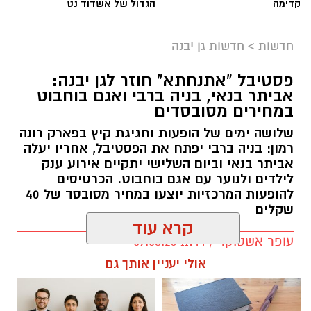
קדימה
הגדול של אשדוד נט
חדשות
>
חדשות גן יבנה
פסטיבל "אתנחתא" חוזר לגן יבנה:
אביתר בנאי, בניה ברבי ואגם בוחבוט
במחירים מסובסדים
שלושה ימים של הופעות וחגיגת קיץ בפארק רונה
רמון: בניה ברבי יפתח את הפסטיבל, אחריו יעלה
אביתר בנאי וביום השלישי יתקיים אירוע ענק
לילדים ולנוער עם אגם בוחבוט. הכרטיסים
להופעות המרכזיות יוצעו במחיר מסובסד של 40
שקלים
קרא עוד
עופר אשטוקר / 11:44 09.08.26
אולי יעניין אותך גם