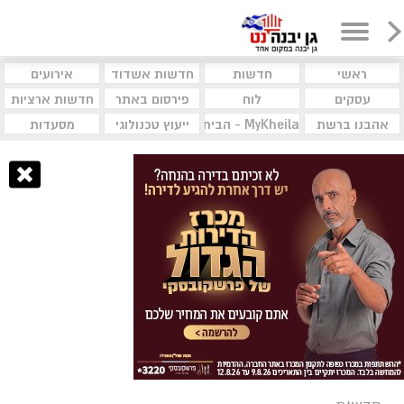
ראשי
חדשות
חדשות אשדוד
אירועים
עסקים
לוח
פירסום באתר
חדשות ארציות
אהבנו ברשת
MyKheila - הבית לעסקים וקהילות
ייעוץ טכנולוגי
מסעדות