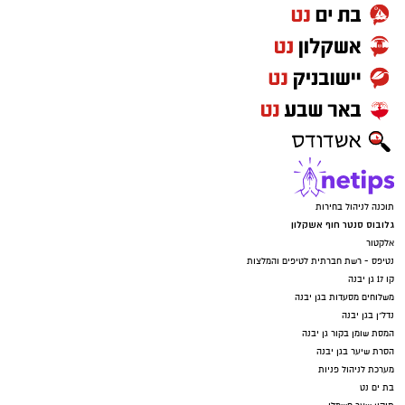
.
השנה נוסף לפסטיבל ערב מיוחד נוסף, כאשר ביום
רביעי (26.8) יתקיימו מופעים במסגרת 'עיר הנוער'
של גן יבנה לילדים ולנוער.
תוכנה לניהול בחירות
גלובוס סנטר חוף אשקלון
אלקטור
נטיפס - רשת חברתית לטיפים והמלצות
קו 17 גן יבנה
משלוחים מסעדות בגן יבנה
נדל"ן בגן יבנה
המסת שומן בקור גן יבנה
הסרת שיער בגן יבנה
מערכת לניהול פניות
בת ים נט