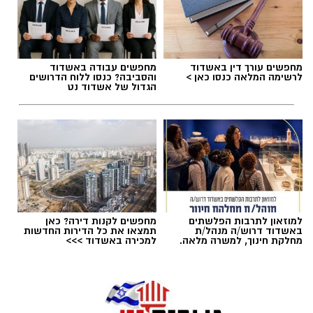
תגים:
פסטיבל אתנחתא גן יבנה
מחפשים עורך דין באשדוד
מחפשים עבודה באשדוד
פסטיבל 'אתנחתא' חוזר בגדול בגן יבנה רגע לפני
לרשימה המלאה כנסו כאן >
והסביבה? כנסו ללוח הדרושים
שהקיץ נגמר ויכלול שלושה ימים של הופעות
הגדול של אשדוד נט
וחגיגות במחירים מסובסדים לתושבי גן יבנה.
.
הפסטיבל, שמהווה את אירוע סגירת הקיץ ביישוב,
יתקיים השנה במשך 3 ימים, 24 – 26.8.2026 בפארק
ע"ש רונה רמון בגן יבנה.
למוזאון לתרבות הפלשתים
מחפשים לקנות דירה? כאן
באשדוד דרוש/ה מנהל/ת
תמצאו את כל הדירות החדשות
מחלקת חינוך, למשרה מלאה.
למכירה באשדוד >>>