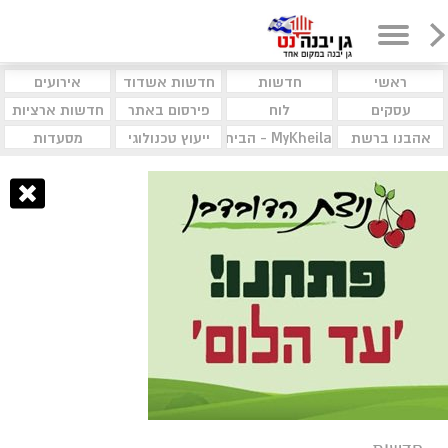
ראשי
חדשות
חדשות אשדוד
אירועים
עסקים
לוח
פירסום באתר
חדשות ארציות
אהבנו ברשת
MyKheila - הבית לעסקים וקהילות
ייעוץ טכנולוגי
מסעדות