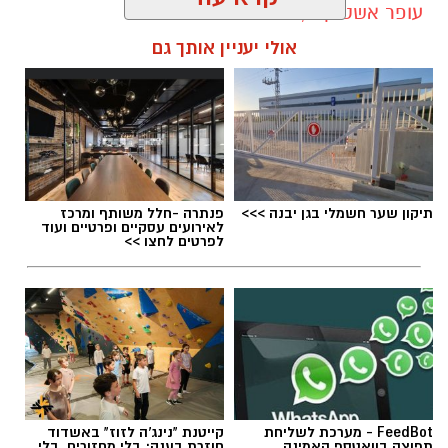
עופר אשטוקר / 10:54 09.08.26
קרא עוד
אולי יעניין אותך גם
תגים:
עבודות ברחוב הרצל בגן יבנה
תיקון שער חשמלי בגן יבנה >>>
פנתרה -חלל משותף ומרכז
מועצה מקומית גן יבנה
לאירועים עסקיים ופרטיים ועוד
לפרטים לחצו >>
ביום שני (24.8) תתקיים הופעתו של בניה ברבי
במסגרת בימות פיס בשעה 21:00, ביום שלישי
(25.8) תתקיים הופעתו של אביתר בנאי גם היא
בשעה 21:00 כאשר פתיחת השערים תתקיים החל
מהשעה 20:00.