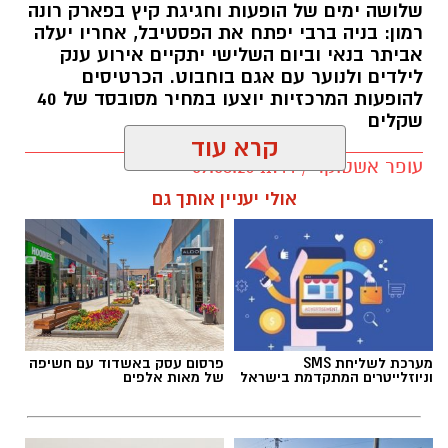
שלושה ימים של הופעות וחגיגת קיץ בפארק רונה
רמון: בניה ברבי יפתח את הפסטיבל, אחריו יעלה
אביתר בנאי וביום השלישי יתקיים אירוע ענק
לילדים ולנוער עם אגם בוחבוט. הכרטיסים
להופעות המרכזיות יוצעו במחיר מסובסד של 40
שקלים
קרא עוד
עופר אשטוקר / 11:44 09.08.26
אולי יעניין אותך גם
תגים:
פסטיבל אתנחתא גן יבנה
מערכת לשליחת SMS
פרסום עסק באשדוד עם חשיפה
פסטיבל 'אתנחתא' חוזר בגדול בגן יבנה רגע לפני
וניוזלייטרים המתקדמת בישראל
של מאות אלפים
שהקיץ נגמר ויכלול שלושה ימים של הופעות
וחגיגות במחירים מסובסדים לתושבי גן יבנה.