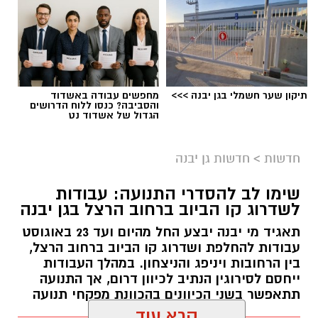
.
הפסטיבל, שמהווה את אירוע סגירת הקיץ ביישוב,
יתקיים השנה במשך 3 ימים, 24 – 26.8.2026 בפארק
ע"ש רונה רמון בגן יבנה.
תיקון שער חשמלי בגן יבנה >>>
מחפשים עבודה באשדוד
והסביבה? כנסו ללוח הדרושים
הגדול של אשדוד נט
חדשות
>
חדשות גן יבנה
שימו לב להסדרי התנועה: עבודות
לשדרוג קו הביוב ברחוב הרצל בגן יבנה
תאגיד מי יבנה יבצע החל מהיום ועד 23 באוגוסט
עבודות להחלפת ושדרוג קו הביוב ברחוב הרצל,
בין הרחובות ויניפג והניצחון. במהלך העבודות
ייחסם לסירוגין הנתיב לכיוון דרום, אך התנועה
תתאפשר בשני הכיוונים בהכוונת מפקחי תנועה