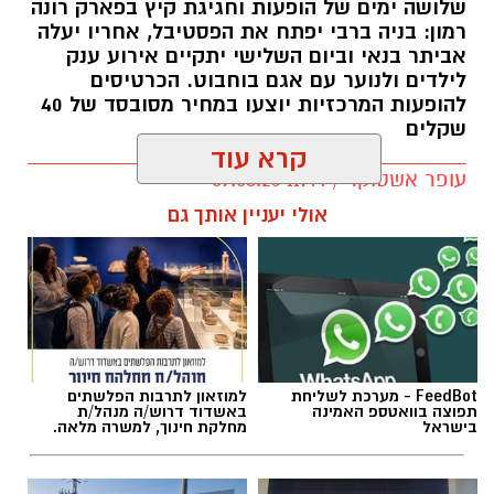
שלושה ימים של הופעות וחגיגת קיץ בפארק רונה
רמון: בניה ברבי יפתח את הפסטיבל, אחריו יעלה
אביתר בנאי וביום השלישי יתקיים אירוע ענק
לילדים ולנוער עם אגם בוחבוט. הכרטיסים
להופעות המרכזיות יוצעו במחיר מסובסד של 40
שקלים
קרא עוד
עופר אשטוקר / 11:44 09.08.26
אולי יעניין אותך גם
תגים:
פסטיבל אתנחתא גן יבנה
FeedBot - מערכת לשליחת
למוזאון לתרבות הפלשתים
פסטיבל 'אתנחתא' חוזר בגדול בגן יבנה רגע לפני
תפוצה בוואטספ האמינה
באשדוד דרוש/ה מנהל/ת
שהקיץ נגמר ויכלול שלושה ימים של הופעות
בישראל
מחלקת חינוך, למשרה מלאה.
וחגיגות במחירים מסובסדים לתושבי גן יבנה.