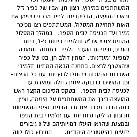
המשתתפים במירוץ.
רצון חן
, אביו של כפיר ז"ל
וראש המועצה, הדליקו יחד לפיד מרכזי שסימן את
האות לתחילת המסלול. המשתתפים רצו מכיכר
זמיר ועד הכניסה לבית הספר.
במהלך המסלול
המתינו אנשי שב"ס ותלמידי כיתות ג'-ו', בנות
והורים, וביניהם הועבר הלפיד. בתחנה הסמוכה
למפעל "מעדנות", המתין דולב חן, בנו של כפיר
שהצטרף לרצים. בתחנה הבאה המתינו תלמידי
השכבות הנמוכות שהחלו לרוץ יחד עם כל הרצים-
וכך המשיכו בדבוקה אחת גדולה ומוארת עד
לכניסה לבית הספר.
בטקס הסיכום הקצר ראש
המועצה בירך את המשתתפים על היוזמה, וציין
כמה הדבר מכבד את זכר הבנים. נציגי המשפחות
חן וגנון הדליקו נרות יחד עם תלמידי בית הספר
ובמצגת שהראו הועלו דמויותיהם של 8 גיבורים
ידועים בהיסטוריה היהודית.
המירוץ כולו לווה