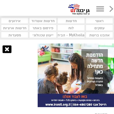
ראשי
חדשות
חדשות אשדוד
אירועים
עסקים
לוח
פירסום באתר
חדשות ארציות
אהבנו ברשת
MyKheila - הבית לעסקים וקהילות
ייעוץ טכנולוגי
מסעדות