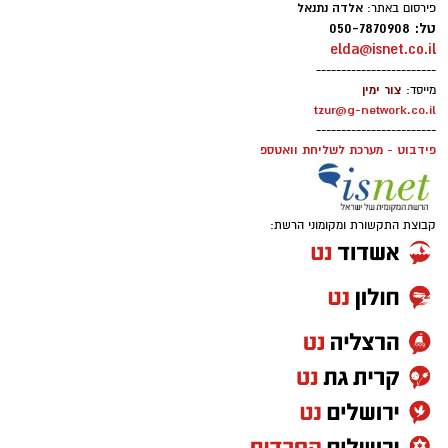
אלדה נתנאל
פירסום באתר:
טל: 050-7870908
elda@isnet.co.il
------------------------
צור ימין
מייסד:
tzur@g-network.co.il
------------------------
פידבוט - מערכת לשליחת וואטספ
קבוצת התקשורת ומקומוני הרשת:
מועצה מקומית גן יבנה
ביום שני (24.8) תתקיים הופעתו של בניה ברבי
במסגרת בימות פיס בשעה 21:00, ביום שלישי
(25.8) תתקיים הופעתו של אביתר בנאי גם היא
בשעה 21:00 כאשר פתיחת השערים תתקיים החל
מהשעה 20:00.