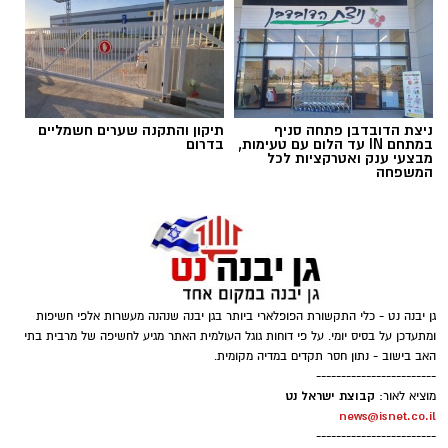
.
הפסטיבל, שמהווה את אירוע סגירת הקיץ ביישוב,
יתקיים השנה במשך 3 ימים, 24 – 26.8.2026 בפארק
ע"ש רונה רמון בגן יבנה.
ניצת הדובדבן פתחה סניף
תיקון והתקנה שערים חשמליים
במתחם IN עד הלום עם טעימות,
בדרום
מבצעי ענק ואטרקציות לכל
המשפחה
גן יבנה נט - כלי התקשורת הפופלארי ביותר בגן יבנה שנהנה מעשרות אלפי חשיפות
ומתעדכן על בסיס יומי. על פי דוחות גוגל העולמית האתר מגיע לחשיפה של מרבית בתי
האב בישוב - נתון חסר תקדים במדיה מקומית.
------------------------
קבוצת ישראל נט
מוציא לאור:
news@isnet.co.il
------------------------