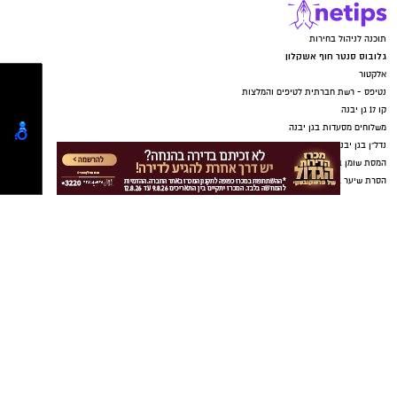
תוכנה לניהול בחירות
גלובוס סנטר חוף אשקלון
אלקטור
נטיפס - רשת חברתית לטיפים והמלצות
קו 17 גן יבנה
משלוחים מסעדות בגן יבנה
נדל"ן בגן יבנה
המסת שומן בקור גן יבנה
הסרת שיער בגן יבנה
מערכת לניהול פניות
בת ים נט
תיקון שער חשמלי
עורך דין באשדוד
מסלולים לטיולים
טיולים בדרום
עורך דין באשדוד
קריית גת נט
חולון נט
פרסום
MyKehila - הבית לעסקים וקהילות
סדנת ai