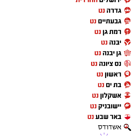
.
השנה נוסף לפסטיבל ערב מיוחד נוסף, כאשר ביום
רביעי (26.8) יתקיימו מופעים במסגרת 'עיר הנוער'
של גן יבנה לילדים ולנוער.