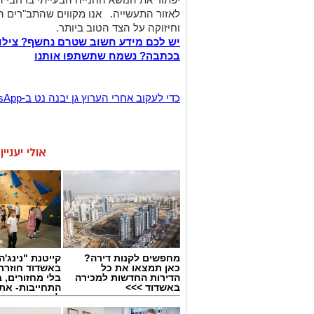
לאזור התעשייה.
אנו מקווים שהתב"רים הל
וחיזוקה על הצד הטוב ביותר.
יש לכם מידע חשוב שטרם נחשף? צילו
בכתבה? נשמח שתשתפו אותנו
‏כדי לעקוב אחרי הערוץ גן יבנה נט ב-WhatsApp לחצו כאן
אולי יעניי
מחפשים לקנות דירה?
קייטנת "נינג'ה 
כאן תמצאו את כל
באשדוד חוזרת
הדירות החדשות למכירה
בלי מחזורים, ב
באשדוד >>>
התחייבות- את
לכמה ואיזה ימ
להירשם!