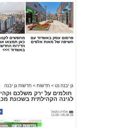
פרסום עסק באשדוד עם
מחפשים לקנות
חשיפה של מאות אלפים
כאן תמצאו את
הדירות החדשו
באשדוד >>>
גן יבנה נט
>
חדשות
>
חדשות גן יבנה
חולמים על ירק משלכם וקהיל
לגינה הקהילתית בשכונת מכב
מועצה גן יבנה
אלדה נתנאל
לראשונה בתחרות, ההכרעה עוברת גם לידי
05.08.26 / 11:05
הריקודים תיפתח ההצבעה, ובסיומה יודח א