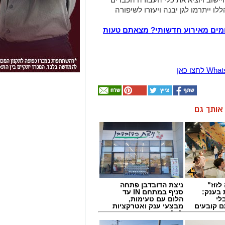
לו ייתרמו לגן יבנה ויעזרו לשיפורה
מים מאירוע חדשותי? מצאתם טעות
ן אותך גם
לזוז"
ניצת הדובדבן פתחה
 בענק:
סניף במתחם IN עד
לי
הלום עם טעימות,
ם קובעים
מבצעי ענק ואטרקציות
ים
לכל המשפחה