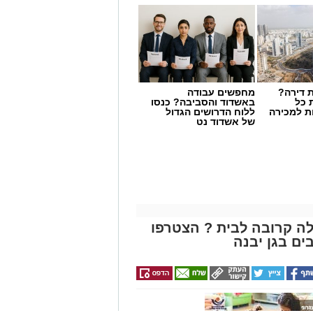
 דירה?
מחפשים עבודה
 כל
באשדוד והסביבה? כנסו
ת למכירה
ללוח הדרושים הגדול
של אשדוד נט
ה קרובה לבית ? הצטרפו
ים בגן יבנה
הם של הצופים בבית. בסיום כל
חד הזוגות – כך שלכל קול יש משמעות.