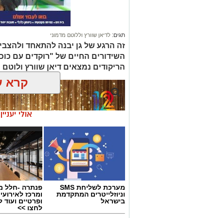
תגים:
לדיאן שוורץ וללוטם מדמוני
זה הרגע של גן יבנה להתאחד ולהצביע
השידורים החיים של "רוקדים עם כוכב
הריקודים נמצאים דיאן שוורץ ולוטם מ
קרא ע
אולי יעניי
מערכת לשליחת SMS
פנתרה -חלל מ
וניוזלייטרים המתקדמת
ומרכז לאירועי
בישראל
ופרטיים ועוד 
לחצו >>