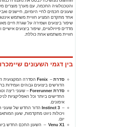
Garmin
ממשיכה לבסס את מעמדה כמותג 
והטכנולוגיה החכמה, עם מערך מוצרים מקי
שעונים חכמים לחיי היומיום, חיישנים וא
אחד מתקדם המציע חוויית משתמש אינטגרט
שיפור ביצועים ושמירה על שגרת חיים מא
מדדים פיזיולוגיים, שיפור ביצועים אישיים 
חוויית משתמש אחת כוללת
.
בין דגמי השעונים שיימכרו
סדרת
–
Fenix
הסדרה המקצועית המ
הדורשים ביצועים גבוהים ועמידות בתנ
סדרת
Forerunner
– שעוני ריצה וטר
החדישים ביותר וכל האפליקציות לניטו
אימונים.
–
Instinct 3
הדור החדש של שעוני ה
ויכולות ניווט מתקדמות, שעון המות
יום.
Venu X1
– השעון החכם החדש ביותר