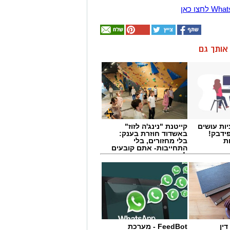
ן אותך גם
ות עושים
קייטנת "נינג'ה לזוז"
ידבק!
באשדוד חוזרת בענק:
ת
בלי מחזורים, בלי
התחייבות- אתם קובעים
לכמה ואיזה ימים
להירשם!
ין
FeedBot - מערכת