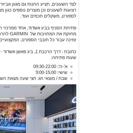
לצד השעונים, תציע החנות גם מגוון אביזרי
רצועות לשעונים וכן מוצרים נוספים כגון מ
לספורט, משקלים חכמים ועוד.
פתיחת הסניף בביג אשדוד, אחד ממרכזי הק
מחזקת את המחויבות של GARMIN
להרחי
זמינה עבור כל חובבי הספורט, המקצועיים
כתובת : דרך הרכבת 1, ביג פאשן אשדוד - בצמוד לחנות מנגו, מול סניף מקדונלד'ס
שעות פתיחה:
א’-ה’: 09:30-22:00
שישי: 9:00-15:00
שבת / מוצאי חג: חצי שעה מצאת השבת וע