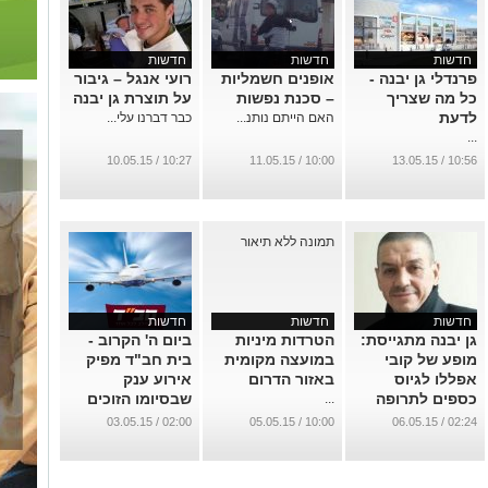
חדשות
חדשות
חדשות
פרנדלי גן יבנה -
אופנים חשמליות
רועי אנגל – גיבור
כל מה שצריך
– סכנת נפשות
על תוצרת גן יבנה
לדעת
האם הייתם נותנ...
כבר דברנו עלי...
...
10:27 / 10.05.15
10:00 / 11.05.15
10:56 / 13.05.15
חדשות
חדשות
חדשות
גן יבנה מתגייסת:
הטרדות מיניות
ביום ה' הקרוב -
מופע של קובי
במועצה מקומית
בית חב"ד מפיק
אפללו לגיוס
באזור הדרום
אירוע ענק
כספים לתרופה
שבסיומו הזוכים
...
מצילת חיים עבור
יזכו לטוס בשמי
02:00 / 03.05.15
10:00 / 05.05.15
02:24 / 06.05.15
תושב הישוב.
הארץ
...
...