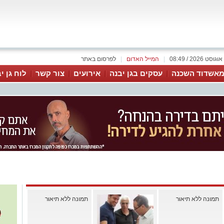
|
המייל האדום
|
לפרסום באתר
אשדוד השכנה
עסקים בגן יבנה
אירועים
צור קשר
לוח גן י