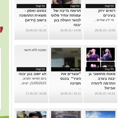
חדשות
חדשות
חדשות
רואים ירוק
תרומה נדיבה של
כמעט ואסון -
בעיניים
עמותת עתיד פלוס
משאית התהפכה
לנוער העולה בגן
בישוב (וידאו)
מי ידע שחיים ...
יבנה
...
...
02:25 / 25.05.15
14:06 / 25.05.15
13:55 / 26.05.15
חדשות
חדשות
חדשות
מאות מתושבי גן
"עוצרים את
חג ישוב בגן יבנה
יבנה בערב
העיר" בכנס
ביום חמישי הקרוב,
התרמה ליהודה
תמיכה
21/05/2015, יקיימ...
אביטל
...
...
10:28 / 17.05.15
10:11 / 18.05.15
01:51 / 20.05.15