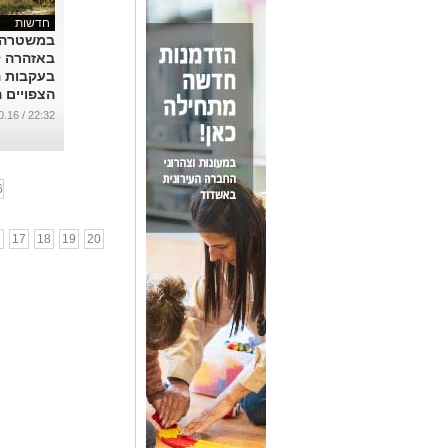
חדשות
במשטרה 
באזהרה ל
בעקבות 
הצפויים 
ממחר
22:32 / 26.10.16
...
6
6
17
18
19
20