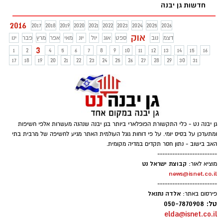
חדשות גן יבנה
2016
2017
2018
2019
2020
2021
2022
2023
2024
2025
2026
אוק
דצמ
נוב
ספט
אוג
יול
יונ
מאי
אפר
מרץ
פבר
ינו
3
1
2
4
5
6
7
8
9
10
11
12
13
14
15
16
17
18
19
20
21
22
23
24
25
26
27
28
29
30
31
גן יבנה נט - כלי התקשורת הפופלארי ביותר בגן יבנה שנהנה מעשרות אלפי חשיפות
ומתעדכן על בסיס יומי. על פי דוחות גוגל העולמית האתר מגיע לחשיפה של מרבית בתי
האב בישוב - נתון חסר תקדים במדיה מקומית.
------------------------
קבוצת ישראל נט
מוציא לאור:
news@isnet.co.il
------------------------
אלדה נתנאל
פירסום באתר:
טל: 050-7870908
elda@isnet.co.il