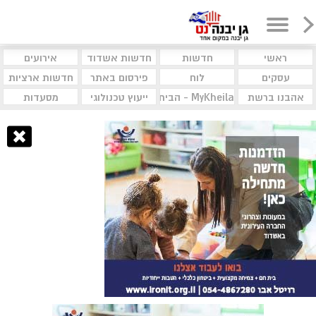
ראשי
חדשות
חדשות אשדוד
אירועים
עסקים
לוח
פירסום באתר
חדשות ארציות
אהבנו ברשת
MyKheila - הבית לעסקים וקהילות
ייעוץ טכנולוגי
מסעדות