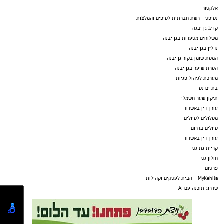
אלקטור
נטיפס - רשת חברתית לטיפים והמלצות
קו 17 גן יבנה
משלוחים מסעדות בגן יבנה
נדל"ן בגן יבנה
המסת שומן בקור גן יבנה
הסרת שיער בגן יבנה
מערכת לניהול פניות
בת ים נט
תיקון שער חשמלי
עורך דין באשדוד
מסלולים לטיולים
טיולים בדרום
עורך דין באשדוד
קריית גת נט
חולון נט
פרסום
MyKehila - הבית לעסקים וקהילות
שדרוג תוכנה עם AI