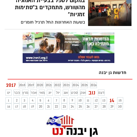
במקום לטפל בבעיית האמוניה
מהשורש, מתמקדים ב"סתימות
זמניות"
בשעות האחרונות החל תרגיל חומרים
מסוכנים סמוך למפעל מעדנות בגן יבנה.
תנועה ערה של רכבי כיבוי אש באזור
חדשות גן יבנה
2017
2018
2019
2020
2021
2022
2023
2024
2025
2026
נוב
דצמ
אוק
ספט
אוג
יול
יונ
מאי
אפר
מרץ
פבר
ינו
14
1
2
3
4
5
6
7
8
9
10
11
12
13
15
16
17
18
19
20
21
22
23
24
25
26
27
28
29
30