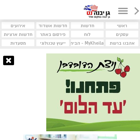
ראשי
חדשות
חדשות אשדוד
אירועים
עסקים
לוח
פירסום באתר
חדשות ארציות
אהבנו ברשת
MyKheila - הבית לעסקים וקהילות
ייעוץ טכנולוגי
מסעדות