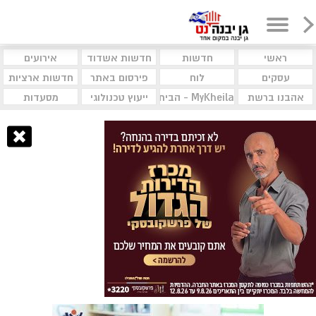
ראשי
חדשות
חדשות אשדוד
אירועים
עסקים
לוח
פירסום באתר
חדשות ארציות
אהבנו ברשת
MyKheila - הבית לעסקים וקהילות
ייעוץ טכנולוגי
מסעדות