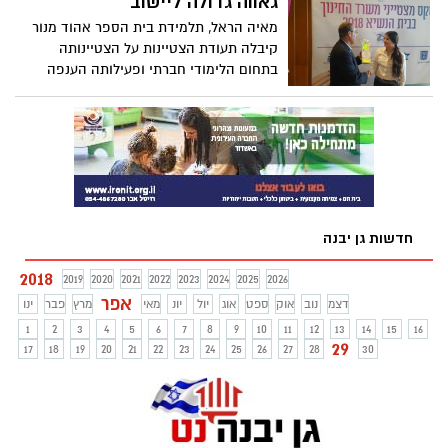
גאווה גדולה ליישוב
המועצה וחבריה ועוד
מאיה הראל, תלמידת בית הספר אהוד מנור
קיבלה תעודת הצטיינות על הצטיינותה
בתחום הלימודי חברתי ופעילותה הענפה
למען חברת התלמידים בבית הספר בשיתוף
הנהגת התלמידים.
חדשות גן יבנה
2018
2019
2020
2021
2022
2023
2024
2025
2026
אפר
דצמ
נוב
אוק
ספט
אוג
יול
יונ
מאי
מרץ
פבר
ינו
1
2
3
4
5
6
7
8
9
10
11
12
13
14
15
16
29
17
18
19
20
21
22
23
24
25
26
27
28
30