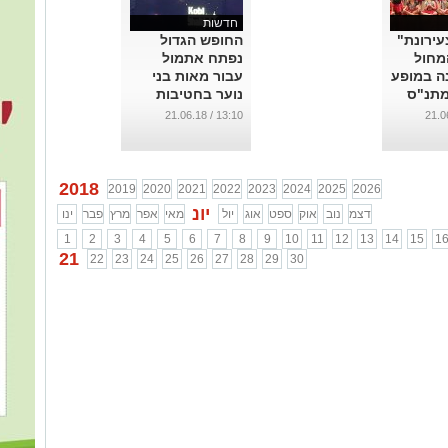
חדשות
ירונת"
החופש הגדול
מחול
נפתח אתמול
ה במופע
עבור מאות בני
מתנ"ס
נוער בחטיבות
ביניים ובתיכון
13:10 / 21.06.18
במסיבת רחוב
מקפיצה ברחבת
המועצה
...
2018
2019
2020
2021
2022
2023
2024
2025
2026
יונ
דצמ
נוב
אוק
ספט
אוג
יול
מאי
אפר
מרץ
פבר
ינו
1
2
3
4
5
6
7
8
9
10
11
12
13
14
15
1
21
22
23
24
25
26
27
28
29
30