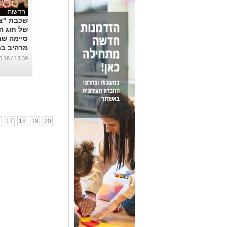
חדשות
שכבת "צע
של חוג ה
סיימה שנ
מרהיב ב
...
13:39 / 21.06.18
6
17
18
19
20